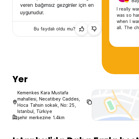
Bay
veren bağımsız gezginler için en
I really wanted to love
uygunudur.
was so ha
when I wa
all. The c
Bu faydalı oldu mu?
didn’t hav
door on W
was great 
Yer
Kemenkes Kara Mustafa
mahallesi, Necatibey Caddes,
Hoca Tahsin sokak, No: 25,
Istanbul, Türkiye
şehir merkezine 1.4km