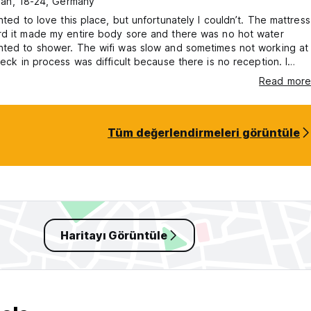
an, 18-24, Germany
 this place, but unfortunately I couldn’t. The mattress
rd it made my entire body sore and there was no hot water
nted to shower. The wifi was slow and sometimes not working at
heck in process was difficult because there is no reception. I
e a SIM card so I didn’t have internet to text the number on the
Read more
hatsApp to ask for check in, somebody helped me. The location
but unfortunately apart from that I did not enjoy.
Tüm değerlendirmeleri görüntüle
Haritayı Görüntüle