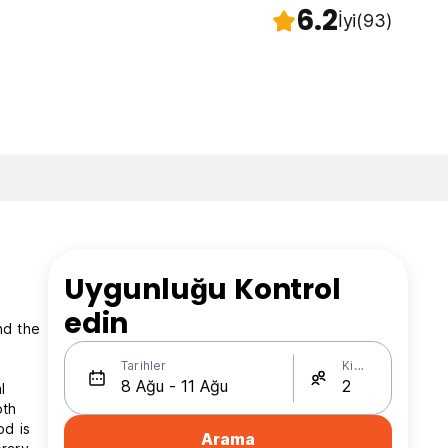
6.2
İyi
(93)
Uygunluğu Kontrol
edin
nd the
Tarihler
Kişi Sayısı
l
oth
od is
Arama