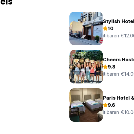
els
Stylish Hote
10
itibaren €12.0
Cheers Host
9.8
itibaren €14.
Paris Hotel 
9.6
itibaren €10.