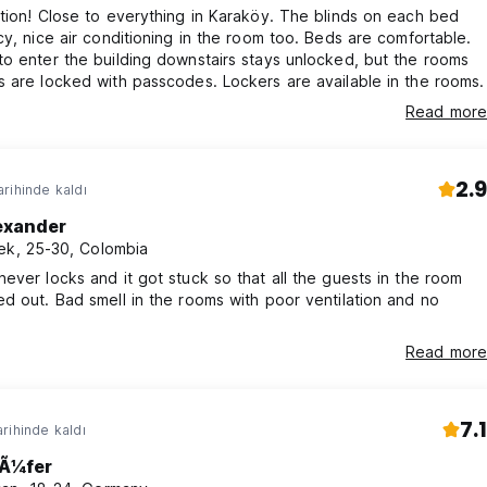
tion! Close to everything in Karaköy. The blinds on each bed
cy, nice air conditioning in the room too. Beds are comfortable.
o enter the building downstairs stays unlocked, but the rooms
 are locked with passcodes. Lockers are available in the rooms.
Read more
2.9
rihinde kaldı
exander
ek, 25-30, Colombia
ever locks and it got stuck so that all the guests in the room
d out. Bad smell in the rooms with poor ventilation and no
Read more
7.1
rihinde kaldı
lÃ¼fer