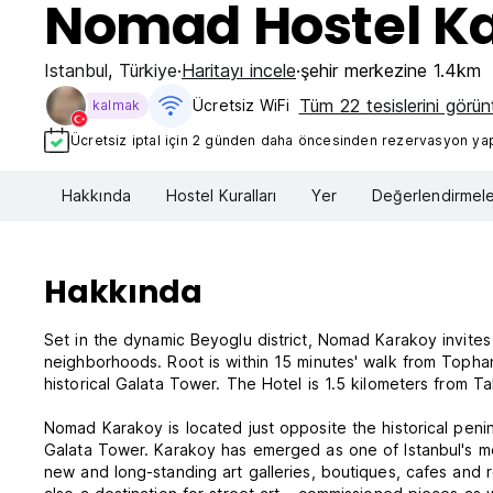
Nomad Hostel K
Istanbul
,
Türkiye
Haritayı incele
şehir merkezine 1.4km
Tüm 22 tesislerini görün
Ücretsiz WiFi
kalmak
Ücretsiz iptal için 2 günden daha öncesinden rezervasyon yapt
Hakkında
Hostel Kuralları
Yer
Değerlendirmele
Hakkında
Set in the dynamic Beyoglu district, Nomad Karakoy invite
neighborhoods. Root is within 15 minutes' walk from Tophan
historical Galata Tower. The Hotel is 1.5 kilometers from T
Nomad Karakoy is located just opposite the historical penin
Galata Tower. Karakoy has emerged as one of Istanbul's mos
new and long-standing art galleries, boutiques, cafes and r