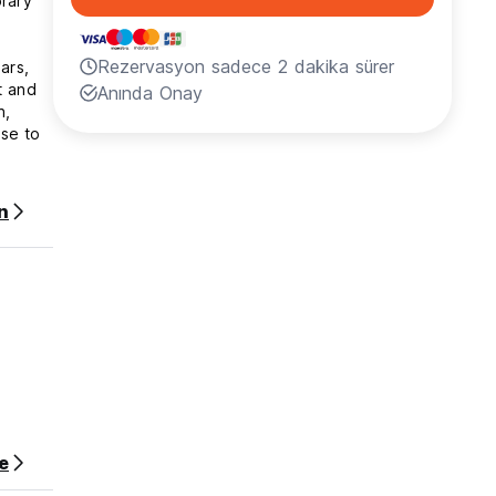
orary
Rezervasyon sadece 2 dakika sürer
ars,
t and
Anında Onay
n,
ose to
n
e