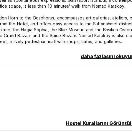
 well as spontaneous expressions. Galataport Istanbul, a contemp
fice space, is less than 10 minutes' walk from Nomad Karakoy.
den Horn to the Bosphorus, encompasses art galleries, ateliers, b
rom the Hotel, and offers easy access to the Sultanahmet distric
 Palace, the Hagia Sophia, the Blue Mosque and the Basilica Cister
e Grand Bazaar and the Spice Bazaar. Nomad Karakoy is also cl
t, a lively pedestrian mall with shops, cafes, and galleries.
daha fazlasını okuyu
Hostel Kurallarını Görüntül