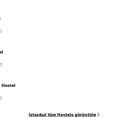
l
0
el
00
& Hostel
00
Istanbul tüm Hostels görüntüle