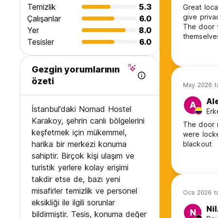
Temizlik
5.3
Great loca
give priva
Çalışanlar
6.0
The door t
Yer
8.0
themselves
Tesisler
6.0
Gezgin yorumlarının
özeti
May 2026 ta
Al
A
İstanbul'daki Nomad Hostel
Erk
Karakoy, şehrin canlı bölgelerini
The door n
keşfetmek için mükemmel,
were locke
harika bir merkezi konuma
blackout
sahiptir. Birçok kişi ulaşım ve
turistik yerlere kolay erişimi
takdir etse de, bazı yeni
misafirler temizlik ve personel
Oca 2026 ta
eksikliği ile ilgili sorunlar
Ni
N
bildirmiştir. Tesis, konuma değer