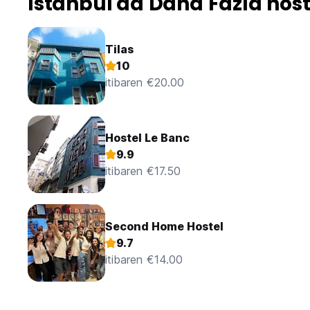
Istanbul'da Daha Fazla host
Tilas
10
itibaren €20.00
Hostel Le Banc
9.9
itibaren €17.50
Second Home Hostel
9.7
itibaren €14.00