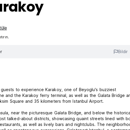
arakoy
tüle
ırın.
r
Bildir
s guests to experience Karakoy, one of Beyoglu's buzziest
e and the Karakoy ferry terminal, as well as the Galata Bridge a
aksim Square and 35 kilometers from Istanbul Airport.
sula, near the picturesque Galata Bridge, and below the historica
t talked-about districts, showcasing quaint streets lined with b
estaurants, as well as lively bars and nightclubs. The neighborho