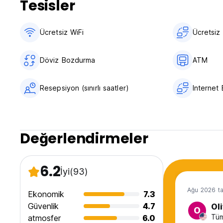
Tesisler
Ücretsiz WiFi
Ücretsiz 
Döviz Bozdurma
ATM
Resepsiyon (sınırlı saatler)
Internet 
Değerlendirmeler
6.2
İyi
(93)
Ağu 2026 ta
Ekonomik
7.3
Güvenlik
4.7
Oli
O
Tüm
atmosfer
6.0