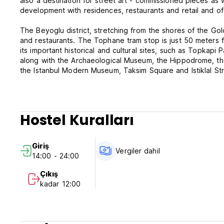
also a destination for street art - commissioned pieces as
development with residences, restaurants and retail and of
The Beyoglu district, stretching from the shores of the Gol
and restaurants. The Tophane tram stop is just 50 meters f
its important historical and cultural sites, such as Topkapi
along with the Archaeological Museum, the Hippodrome, th
the Istanbul Modern Museum, Taksim Square and Istiklal Stree
Hostel Kuralları
Giriş
Vergiler dahil
14:00 - 24:00
Çıkış
kadar 12:00