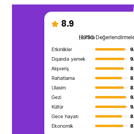
8.9
Harika
(2756 Değerlendirmele
Etkinlikler
9
Dışarıda yemek
9
Alışveriş
8
Rahatlama
8
Ulasim
8
Gezi
9
Kültür
9
Gece hayatı
8
Ekonomik
8