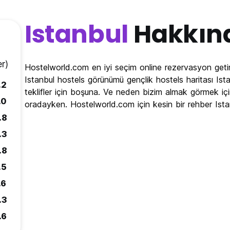
Istanbul
Hakkın
r)
Hostelworld.com en iyi seçim online rezervasyon getir
Istanbul hostels görünümü gençlik hostels haritası Ist
.2
teklifler için boşuna. Ve neden bizim almak görmek içi
.0
oradayken. Hostelworld.com için kesin bir rehber Ist
.8
.3
.8
.5
.6
.3
.6