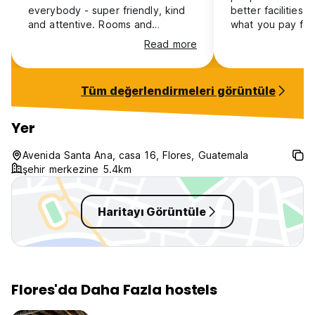
everybody - super friendly, kind
better facilities 
and attentive. Rooms and
what you pay for
bathrooms were clean and simple,
Read more
had what you needed, no frills but
it was perfect for me. Nice chilled
energy, great location, terrace up
Tüm değerlendirmeleri görüntüle
top has lovely views and is a nice
spot to chill, cold beer, what more
could you want 😁
Yer
Avenida Santa Ana, casa 16, Flores, Guatemala
şehir merkezine 5.4km
Haritayı Görüntüle
Flores'da Daha Fazla hostels