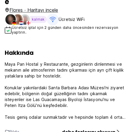
e
Flores · Haritayı incele
Ücretsiz WiFi
kalmak
Ücretsiz iptal için 2 günden daha öncesinden rezervasyon
yaptırın.
Hakkında
Maya Pan Hostal y Restaurante, gezginlerin dinlenmesi ve
mekanın aile atmosferinin tadını çıkarması için ayrı çift kişilik
yataklara sahip bir hosteldir.
Konuklar yakınlardaki Santa Barbara Adası Müzesi'ni ziyaret
edebilir, bölgenin doğal güzelliğinin tadını çıkarmak
isteyenler ise Las Guacamayas Biyoloji İstasyonu'nu ve
Peten Itza Gölü'nü keşfedebilir.
Tesis geniş odalar sunmaktadır ve hepsinde toplam 4 ortak
banyo ve muhteşem gün doğumu ve gün batımı manzarasına
sahip terasta bir restoran bulunmaktadır.
Bildir