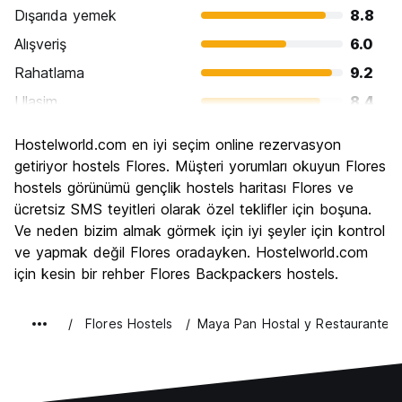
Dışarıda yemek
8.8
Alışveriş
6.0
Rahatlama
9.2
Ulasim
8.4
Gezi
9.2
Hostelworld.com en iyi seçim online rezervasyon
Kültür
9.6
getiriyor hostels Flores. Müşteri yorumları okuyun Flores
Gece hayatı
hostels görünümü gençlik hostels haritası Flores ve
5.6
ücretsiz SMS teyitleri olarak özel teklifler için boşuna.
Ekonomik
7.2
Ve neden bizim almak görmek için iyi şeyler için kontrol
ve yapmak değil Flores oradayken. Hostelworld.com
için kesin bir rehber Flores Backpackers hostels.
Flores Hostels
Maya Pan Hostal y Restaurante