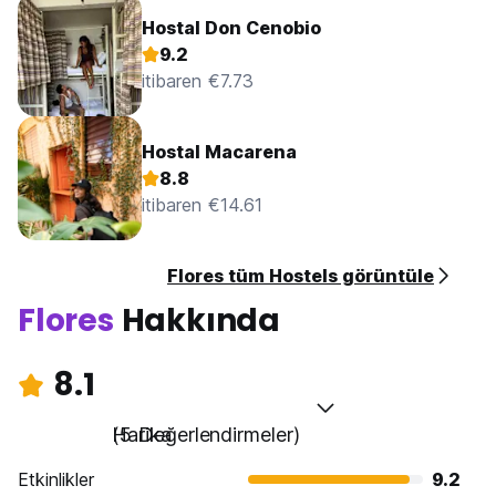
Hostal Don Cenobio
9.2
itibaren €7.73
Hostal Macarena
8.8
itibaren €14.61
Flores tüm Hostels görüntüle
Flores
Hakkında
8.1
Harika
(5 Değerlendirmeler)
Etkinlikler
9.2