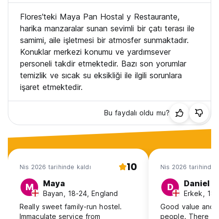
Flores'teki Maya Pan Hostal y Restaurante,
harika manzaralar sunan sevimli bir çatı terası ile
samimi, aile işletmesi bir atmosfer sunmaktadır.
Konuklar merkezi konumu ve yardımsever
personeli takdir etmektedir. Bazı son yorumlar
temizlik ve sıcak su eksikliği ile ilgili sorunlara
işaret etmektedir.
Bu faydalı oldu mu?
10
Nis 2026 tarihinde kaldı
Nis 2026 tarihinde 
Maya
Daniel
M
D
Bayan, 18-24, England
Erkek, 18-
Really sweet family-run hostel.
Good value and r
Immaculate service from
people. There ar