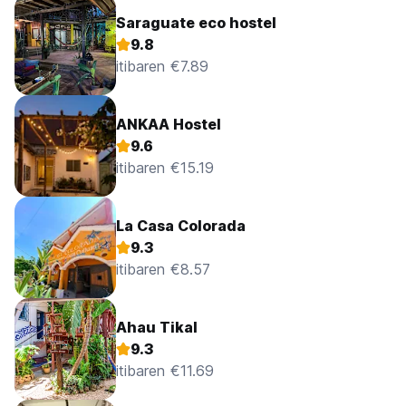
Saraguate eco hostel
9.8
itibaren €7.89
ANKAA Hostel
9.6
itibaren €15.19
La Casa Colorada
9.3
itibaren €8.57
Ahau Tikal
9.3
itibaren €11.69