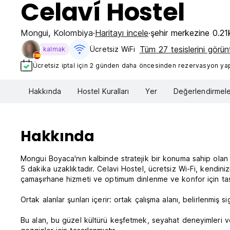
Celaví Hostel
Mongui
,
Kolombiya
Haritayı incele
şehir merkezine 0.2
Tüm 27 tesislerini görün
Ücretsiz WiFi
kalmak
Ücretsiz iptal için 2 günden daha öncesinden rezervasyon yapt
Hakkında
Hostel Kuralları
Yer
Değerlendirmele
Hakkında
Mongui Boyaca'nın kalbinde stratejik bir konuma sahip ola
5 dakika uzaklıktadır. Celavi Hostel, ücretsiz Wi-Fi, kendinizi
çamaşırhane hizmeti ve optimum dinlenme ve konfor için tas
Ortak alanlar şunları içerir: ortak çalışma alanı, belirlenmi
Bu alan, bu güzel kültürü keşfetmek, seyahat deneyimleri v