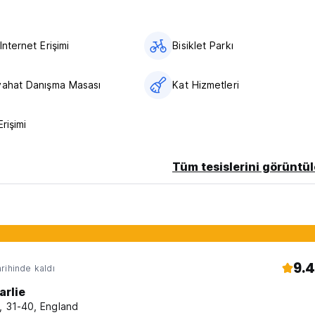
Internet Erişimi
Bisiklet Parkı
yahat Danışma Masası
Kat Hizmetleri
Erişimi
Tüm tesislerini görüntül
9.4
rihinde kaldı
arlie
t, 31-40, England