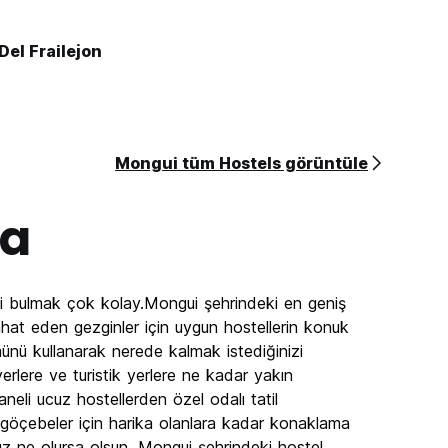
Del Frailejon
Mongui tüm Hostels görüntüle
da
li bulmak çok kolay.Mongui şehrindeki en geniş
eyahat eden gezginler için uygun hostellerin konuk
ünü kullanarak nerede kalmak istediğinizi
yerlere ve turistik yerlere ne kadar yakın
eli ucuz hostellerden özel odalı tatil
al göçebeler için harika olanlara kadar konaklama
rınız ne olursa olsun, Mongui şehrindeki hostel