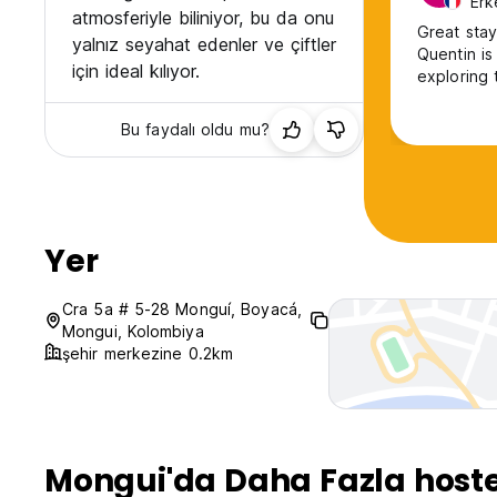
Erk
atmosferiyle biliniyor, bu da onu
Great stay
yalnız seyahat edenler ve çiftler
Quentin is
için ideal kılıyor.
Bu faydalı oldu mu?
Yer
Cra 5a # 5-28 Monguí, Boyacá,
Mongui, Kolombiya
şehir merkezine 0.2km
Mongui'da Daha Fazla hoste