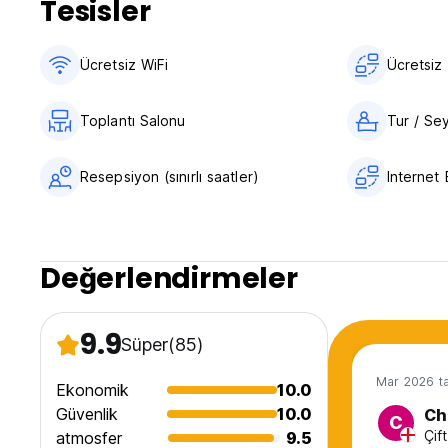
Tesisler
Ücretsiz WiFi
Ücretsiz 
Toplantı Salonu
Tur / Se
Resepsiyon (sınırlı saatler)
Internet 
Değerlendirmeler
9.9
Süper
(85)
Mar 2026 ta
Ekonomik
10.0
Güvenlik
10.0
Ch
C
Çif
atmosfer
9.5