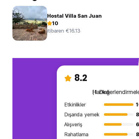
Hostal Villa San Juan
10
itibaren €16.13
8.2
Harika
(1 Değerlendirmele
Etkinlikler
1
Dışarıda yemek
8
Alışveriş
6
Rahatlama
8