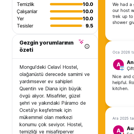
Temizlik
10.0
We had a g
our host w
Çalışanlar
10.0
trek up to
Yer
10.0
shower gi
Tesisler
9.5
Gezgin yorumlarının
özeti
Oca 2026 ta
An
A
Mongui'deki Celaví Hostel,
Çif
olağanüstü derecede samimi ve
Nice and c
yardımsever ev sahipleri
helpful. R
Quentin ve Diana için büyük
kitchen.
övgü alıyor. Misafirler, güzel
şehri ve yakındaki Páramo de
Ocetá'yı keşfetmek için
mükemmel olan merkezi
Ara 2025 ta
konumu çok seviyor. Hostel,
Au
A
temizliği ve misafirperver