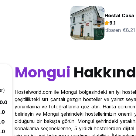
Hostal Casa 
9.1
itibaren €8.21
Mongui
Hakkın
r)
Hostelworld.com ile Mongui bölgesindeki en iyi hoste
çeşitlilikteki sırt çantalı gezgin hosteller ve yalnız s
0.0
yorumlarına ve fotoğraflarına göz atın. Harita görünüm
.0
belirleyin ve Mongui şehrindeki hostellerimizin önemli 
olduğunu bir bakışta görün. Mongui şehrindeki yatakhan
.0
konaklama seçeneklerine, 5 yıldızlı hostellerden dijit
.0
için en iyi yeri bulmanıza yardımcı olabiliriz. İhtiyaçla