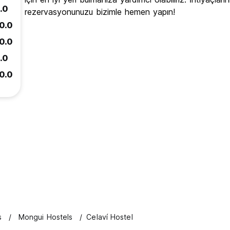
.0
rezervasyonunuzu bizimle hemen yapın!
0.0
0.0
.0
0.0
s
Mongui Hostels
Celaví Hostel