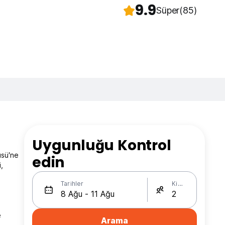
9.9
Süper
(85)
Uygunluğu Kontrol
üsü'ne
edin
i,
Tarihler
Kişi Sayısı
e
Arama