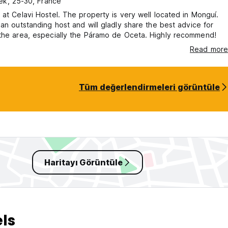
ek, 25-30, France
 at Celavi Hostel. The property is very well located in Monguí.
 an outstanding host and will gladly share the best advice for
exploring the area, especially the Páramo de Oceta. Highly recommend!
Read more
Tüm değerlendirmeleri görüntüle
Haritayı Görüntüle
ls