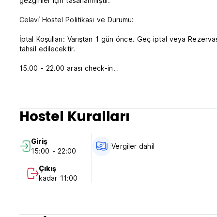
gezginler için tasarlanmıştır.
Celaví Hostel Politikası ve Durumu:
İptal Koşulları: Varıştan 1 gün önce. Geç iptal veya Rezerv
tahsil edilecektir.
15.00 - 22.00 arası check-in
Saat 12.00'den önce çıkış yapın
Varışta nakit ödeme
Vergiler dahil
Hostel Kuralları
Kahvaltı mevcut değil
Genel:
Giriş
Resepsiyon 08.00 - 22.00
Vergiler dahil
15:00 - 22:00
Sokağa çıkma yasağı yok
Evcil hayvana izin verilmiyor
Çıkış
Celaví Hostel, mekanın huzurunu bozacak uygunsuz davranışl
kadar 11:00
18 yaş altı çocuklara her zaman ebeveynleri veya akrabaları
language)