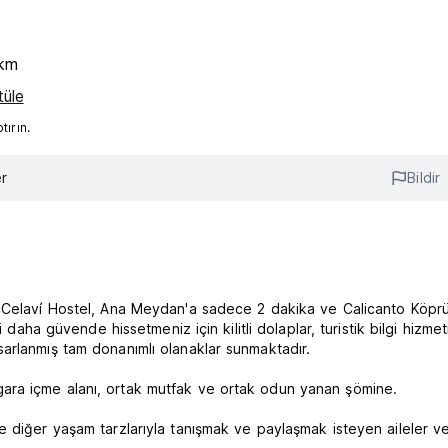
1km
tüle
ırın.
r
Bildir
n Celaví Hostel, Ana Meydan'a sadece 2 dakika ve Calicanto Köpr
 daha güvende hissetmeniz için kilitli dolaplar, turistik bilgi hizmet
arlanmış tam donanımlı olanaklar sunmaktadır.
ş sigara içme alanı, ortak mutfak ve ortak odun yanan şömine.
e diğer yaşam tarzlarıyla tanışmak ve paylaşmak isteyen aileler v