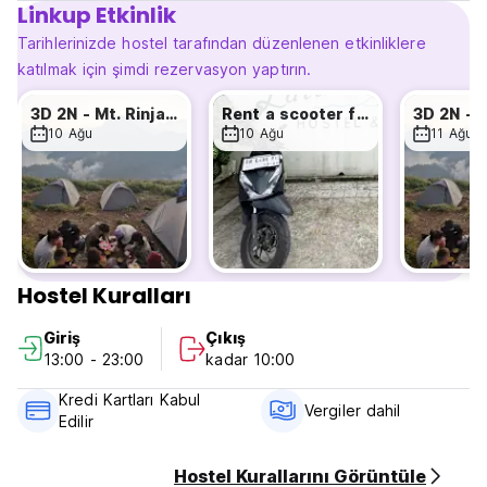
Linkup Etkinlik
ve barımız bulunmaktadır. Herkesin keyif alabileceği lezzetli
kahvaltı seçenekleri dahildir.
Tarihlerinizde hostel tarafından düzenlenen etkinliklere
katılmak için şimdi rezervasyon yaptırın.
İhtiyaç duyabileceğiniz veya isteyebileceğiniz her konuda
yardımcı olmaktan mutluluk duyuyoruz ve muhteşem Lombok
3D 2N - Mt. Rinjani tour - Free One Nigh
Rent a scooter for 24hrs
deneyiminizin bir parçası olmayı sabırsızlıkla bekliyoruz.
10 Ağu
10 Ağu
11 Ağu
Lala Salama ailesine hoş geldiniz! (Auto-translated from
original language)
Hostel Kuralları
Giriş
Çıkış
13:00 - 23:00
kadar 10:00
Kredi Kartları Kabul
Vergiler dahil
Edilir
Hostel Kurallarını Görüntüle