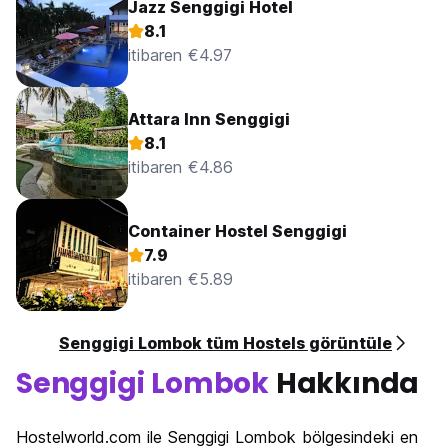
Jazz Senggigi Hotel
8.1
itibaren €4.97
Attara Inn Senggigi
8.1
itibaren €4.86
Container Hostel Senggigi
7.9
itibaren €5.89
Senggigi Lombok tüm Hostels görüntüle
Senggigi Lombok
Hakkında
Hostelworld.com ile Senggigi Lombok bölgesindeki en