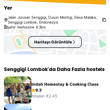
Yer
Jalan Jurusan Senggigi, Dusun Mentigi, Desa Malaka,
Senggigi Lombok, Endonezya
şehir merkezine 9.3km
Haritayı Görüntüle
Senggigi Lombok'da Daha Fazla hostels
Indah Homestay & Cooking Class
9.3
itibaren €2.45