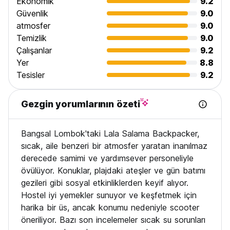
Ekonomik
9.2
Güvenlik
9.0
atmosfer
9.0
Temizlik
9.0
Çalışanlar
9.2
Yer
8.8
Tesisler
9.2
Gezgin yorumlarının özeti
Bangsal Lombok'taki Lala Salama Backpacker,
sıcak, aile benzeri bir atmosfer yaratan inanılmaz
derecede samimi ve yardımsever personeliyle
övülüyor. Konuklar, plajdaki ateşler ve gün batımı
gezileri gibi sosyal etkinliklerden keyif alıyor.
Hostel iyi yemekler sunuyor ve keşfetmek için
harika bir üs, ancak konumu nedeniyle scooter
öneriliyor. Bazı son incelemeler sıcak su sorunları