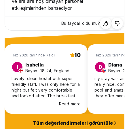
ve ara sıra hoş olmayan personel
etkileşimlerinden bahsediyor.
Bu faydalı oldu mu?
10
Haz 2026 tarihinde kaldı
Haz 2026 tarihinde 
Isabella
Diana
I
D
Bayan, 18-24, England
Bayan, 25-
Lovely, clean hostel with super
my stay was amazi
friendly staff. I was only here for a
really nice, comf
night but felt very comfortable
pool and amazing
and looked after. The breakfast in
they offer many ac
the morning was also amazing, I
trip to waterfalls 
Read more
would definitely recommend!
and we also went t
kind staff and go
definitely recom
Tüm değerlendirmeleri görüntüle