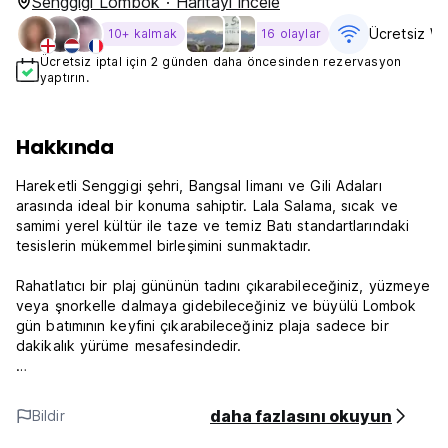
Senggigi Lombok · Haritayı incele
Ücretsiz Wi
10+ kalmak
16 olaylar
Ücretsiz iptal için 2 günden daha öncesinden rezervasyon
yaptırın.
Hakkında
Hareketli Senggigi şehri, Bangsal limanı ve Gili Adaları
arasında ideal bir konuma sahiptir. Lala Salama, sıcak ve
samimi yerel kültür ile taze ve temiz Batı standartlarındaki
tesislerin mükemmel birleşimini sunmaktadır.
Rahatlatıcı bir plaj gününün tadını çıkarabileceğiniz, yüzmeye
veya şnorkelle dalmaya gidebileceğiniz ve büyülü Lombok
gün batımının keyfini çıkarabileceğiniz plaja sadece bir
dakikalık yürüme mesafesindedir.
Hostelimiz ortak banyolu yatakhane odaları (karma ve
kadınlara özel) ve özel banyolu özel odalar sunmaktadır.
daha fazlasını okuyun
Bildir
Diğer olanaklar arasında soda, kahve, çay veya güzel bir
soğuk Bintang'ın keyfini çıkarabileceğiniz yüzme havuzumuz