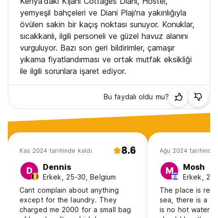
Kenya'daki Kijani Cottages Diani, Hostel,
yemyeşil bahçeleri ve Diani Plajı'na yakınlığıyla
övülen sakin bir kaçış noktası sunuyor. Konuklar,
sıcakkanlı, ilgili personeli ve güzel havuz alanını
vurguluyor. Bazı son geri bildirimler, çamaşır
yıkama fiyatlandırması ve ortak mutfak eksikliği
ile ilgili sorunlara işaret ediyor.
Bu faydalı oldu mu?
8.6
Kas 2024 tarihinde kaldı
Ağu 2024 tarihinde 
Dennis
Mosh
D
M
Erkek, 25-30, Belgium
Erkek, 25-
Cant complain about anything
The place is real
except for the laundry. They
sea, there is a lo
charged me 2000 for a small bag
is no hot water i