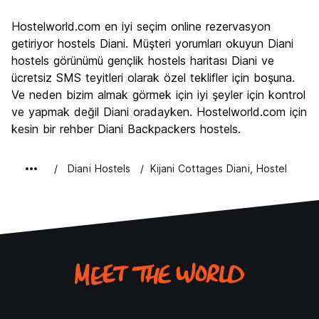
Gezi
4.0
Hostelworld.com en iyi seçim online rezervasyon
Kültür
6.0
getiriyor hostels Diani. Müşteri yorumları okuyun Diani
Gece hayatı
hostels görünümü gençlik hostels haritası Diani ve
6.0
ücretsiz SMS teyitleri olarak özel teklifler için boşuna.
Ekonomik
10.0
Ve neden bizim almak görmek için iyi şeyler için kontrol
ve yapmak değil Diani oradayken. Hostelworld.com için
kesin bir rehber Diani Backpackers hostels.
Diani Hostels
Kijani Cottages Diani, Hostel