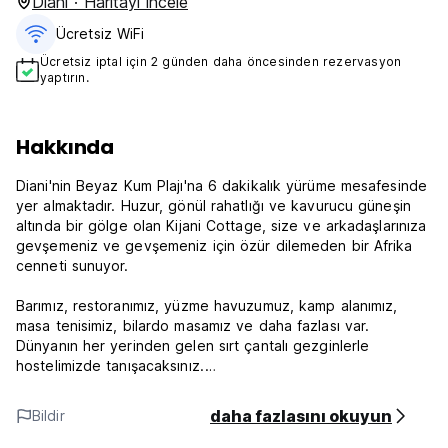
Diani · Haritayı incele
Ücretsiz WiFi
Ücretsiz iptal için 2 günden daha öncesinden rezervasyon
yaptırın.
Hakkında
Diani'nin Beyaz Kum Plajı'na 6 dakikalık yürüme mesafesinde
yer almaktadır. Huzur, gönül rahatlığı ve kavurucu güneşin
altında bir gölge olan Kijani Cottage, size ve arkadaşlarınıza
gevşemeniz ve gevşemeniz için özür dilemeden bir Afrika
cenneti sunuyor.
Barımız, restoranımız, yüzme havuzumuz, kamp alanımız,
masa tenisimiz, bilardo masamız ve daha fazlası var.
Dünyanın her yerinden gelen sırt çantalı gezginlerle
hostelimizde tanışacaksınız.
Kijani Cottages Diani Politikası ve Koşulları:
daha fazlasını okuyun
Bildir
İptal politikası: Varıştan 24 saat önce. Geç iptal veya