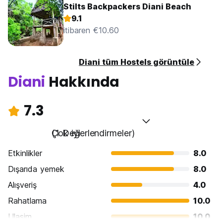
Stilts Backpackers Diani Beach
9.1
itibaren €10.60
Diani tüm Hostels görüntüle
Diani
Hakkında
7.3
Çok iyi
(1 Değerlendirmeler)
Etkinlikler
8.0
Dışarıda yemek
8.0
Alışveriş
4.0
Rahatlama
10.0
Ulasim
10.0