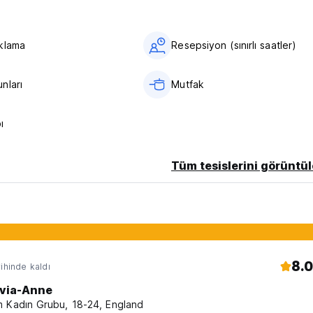
klama
Resepsiyon (sınırlı saatler)
nları
Mutfak
ı
Tüm tesislerini görüntül
8.0
ihinde kaldı
ivia-Anne
 Kadın Grubu, 18-24, England