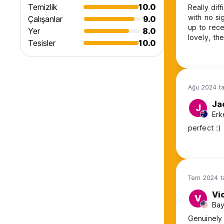
Temizlik
10.0
Really diff
with no si
Çalışanlar
9.0
up to rece
Yer
8.0
lovely, th
Tesisler
10.0
everything
Ağu 2024 ta
Ja
J
Erk
perfect :)
Tem 2024 ta
Vi
V
Bay
Genuinely 