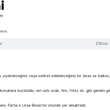
i
km
ırın.
r
Bildir
k yiyebileceğiniz veya sohbet edebileceğiniz bir teras ve balkon,
konuklara buzdolabı, set üstü ocak, fırın, fritöz vb. gibi gerekli g
i, Partia e Lirise Binası'nın önünde yer almaktadır.