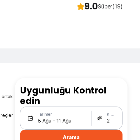
9.0
Süper
(19)
Uygunluğu Kontrol
 ortak
edin
Tarihler
Kişi Sayısı
ereçler
Arama