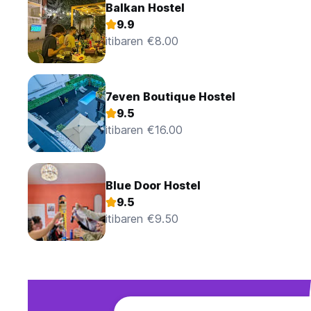
Balkan Hostel
9.9
itibaren €8.00
7even Boutique Hostel
9.5
itibaren €16.00
Blue Door Hostel
9.5
itibaren €9.50