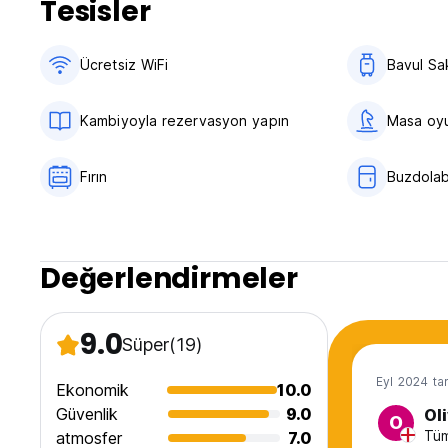
Tesisler
Ücretsiz WiFi
Bavul Sa
Kambiyoyla rezervasyon yapın
Masa oyu
Fırın
Buzdolab
Değerlendirmeler
9.0
Süper
(19)
Eyl 2024 tar
Ekonomik
10.0
Güvenlik
9.0
Ol
O
Tüm
atmosfer
7.0