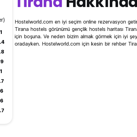
Tirana
Hakkınd
r)
Hostelworld.com en iyi seçim online rezervasyon getir
Tirana hostels görünümü gençlik hostels haritası Tirana
.1
için boşuna. Ve neden bizim almak görmek için iyi şey
.4
oradayken. Hostelworld.com için kesin bir rehber Tir
.8
.9
.1
.7
.6
.6
.7