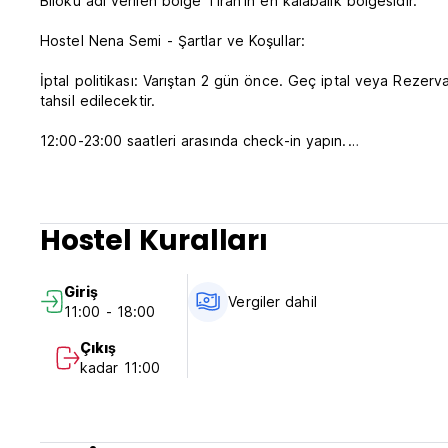
Blloku adı verilen bölge Tiran'ın en kalabalık bölgesidir.
Hostel Nena Semi - Şartlar ve Koşullar:
İptal politikası: Varıştan 2 gün önce. Geç iptal veya Rezer
tahsil edilecektir.
12:00-23:00 saatleri arasında check-in yapın.
Saat 10:00'dan önce check-out yapın.
Ödeme varışta yalnızca nakit olarak yapılır.
Hostel Kuralları
Vergiler dahil.
Kahvaltı dahil değildir.
Giriş
Genel:
Vergiler dahil
11:00 - 18:00
Resepsiyon 09:00 - 22:00 arası.
Sokağa çıkma yasağı yok. (Auto-translated from original l
Çıkış
kadar 11:00