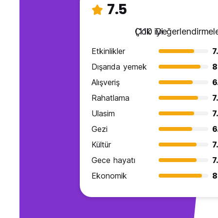
7.5
Çok iyi
(110 Değerlendirmele
Etkinlikler
7
Dışarıda yemek
8
Alışveriş
6
Rahatlama
7
Ulasim
7
Gezi
6
Kültür
7
Gece hayatı
7
Ekonomik
8