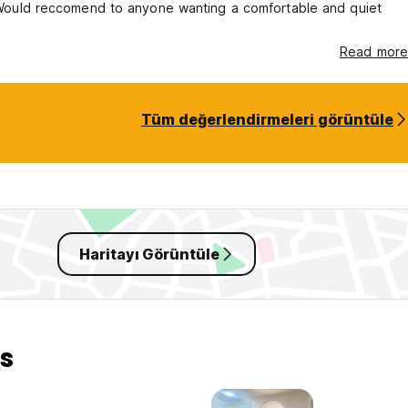
. Would reccomend to anyone wanting a comfortable and quiet
Read more
Tüm değerlendirmeleri görüntüle
Haritayı Görüntüle
s