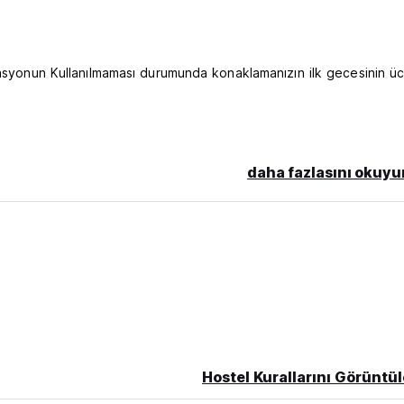
vasyonun Kullanılmaması durumunda konaklamanızın ilk gecesinin üc
daha fazlasını okuyu
anguage)
Hostel Kurallarını Görüntül