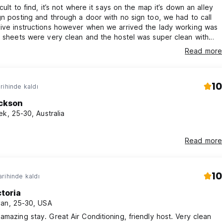
icult to find, it’s not where it says on the map it’s down an alley
gn posting and through a door with no sign too, we had to call
ive instructions however when we arrived the lady working was
e sheets were very clean and the hostel was super clean with
 you could need for a stay & a well equipped kitchen !!
Read more
10
rihinde kaldı
ckson
ek, 25-30, Australia
Read more
10
rihinde kaldı
ctoria
an, 25-30, USA
amazing stay. Great Air Conditioning, friendly host. Very clean