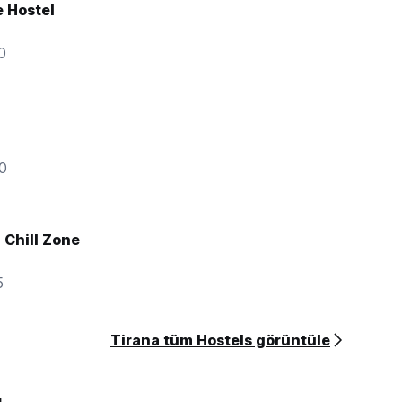
 Hostel
0
l
00
l Chill Zone
5
Tirana tüm Hostels görüntüle