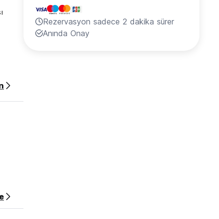
ı
Rezervasyon sadece 2 dakika sürer
Anında Onay
.
n
reti
e