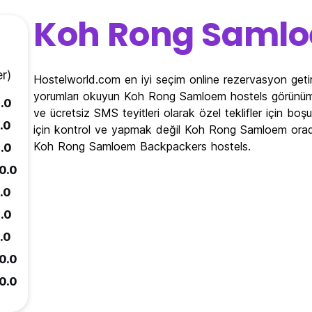
Koh Rong Saml
r)
Hostelworld.com en iyi seçim online rezervasyon get
yorumları okuyun Koh Rong Samloem hostels görünüm
.0
ve ücretsiz SMS teyitleri olarak özel teklifler için bo
.0
için kontrol ve yapmak değil Koh Rong Samloem orada
Koh Rong Samloem Backpackers hostels.
.0
0.0
.0
.0
.0
0.0
0.0