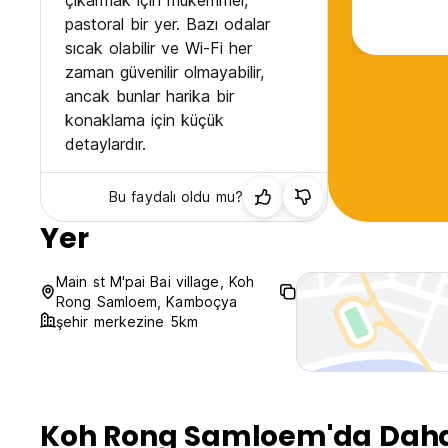
çıkarmak için mükemmel,
pastoral bir yer. Bazı odalar
sıcak olabilir ve Wi-Fi her
zaman güvenilir olmayabilir,
ancak bunlar harika bir
konaklama için küçük
detaylardır.
Bu faydalı oldu mu?
Yer
Main st M'pai Bai village, Koh
Rong Samloem, Kamboçya
şehir merkezine 5km
Koh Rong Samloem'da Daha 