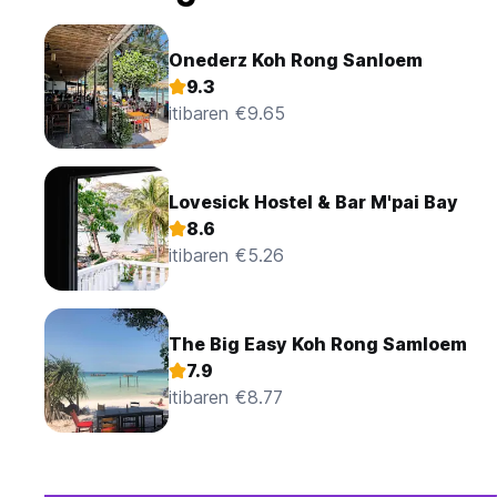
Onederz Koh Rong Sanloem
9.3
itibaren €9.65
Lovesick Hostel & Bar M'pai Bay
8.6
itibaren €5.26
The Big Easy Koh Rong Samloem
7.9
itibaren €8.77