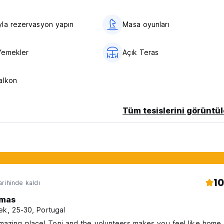
la rezervasyon yapın
Masa oyunları
lated from original language)
Yemekler
Açık Teras
alkon
Tüm tesislerini görüntül
10
rihinde kaldı
mas
ek, 25-30, Portugal
azing place! Toni and the volunteers makes you feel like home.