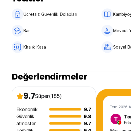
Sokağa çıkma yasağı yok.
Hayvan dostu.
Ücretsiz Güvenlik Dolapları
Kambiyoy
Belirlenen alanlar dışında sigara içmek yasaktır. (Auto-trans
Bar
Mevcut 
Kiralık Kasa
Sosyal B
Değerlendirmeler
9.7
Süper
(185)
Tem 2026 ta
Ekonomik
9.7
Güvenlik
9.8
To
T
Erk
atmosfer
9.7
Temizlik
9.4
What an am