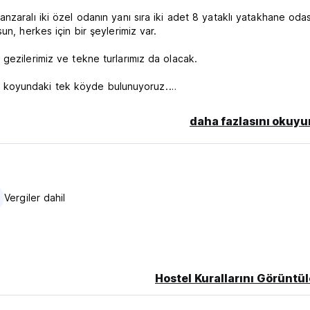
zaralı iki özel odanın yanı sıra iki adet 8 yataklı yatakhane odas
n, herkes için bir şeylerimiz var.
gezilerimiz ve tekne turlarımız da olacak.
'pai koyundaki tek köyde bulunuyoruz.
e macerayı deneyimleyin. Sizi cennetin küçük köşesine bekliyoruz
daha fazlasını okuyu
Vergiler dahil
vasyonun Kullanılmaması durumunda konaklamanızın ilk gecesinin üc
Hostel Kurallarını Görüntül