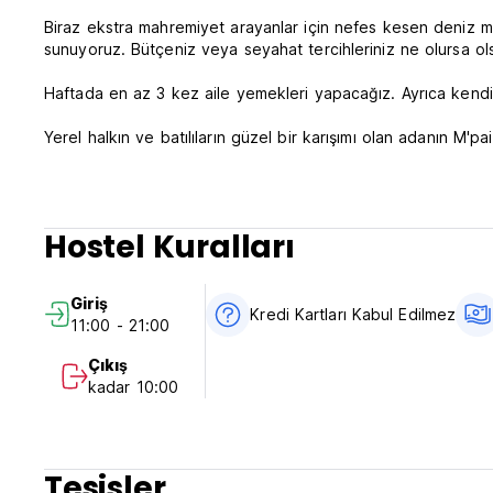
Biraz ekstra mahremiyet arayanlar için nefes kesen deniz man
sunuyoruz. Bütçeniz veya seyahat tercihleriniz ne olursa olsu
Haftada en az 3 kez aile yemekleri yapacağız. Ayrıca kendi 
Yerel halkın ve batılıların güzel bir karışımı olan adanın M
Gelin ve sahil cennetimizde gerçek rahatlamayı, dostluğu v
Biz mekanımızı yeni açan Danimarkalı bir çiftiz. Görüşürüz
Hostel Kuralları
Şartlar ve Koşullar
Giriş
Kredi Kartları Kabul Edilmez
11:00 - 21:00
İptal politikası: Varıştan 3 gün önce. Geç iptal veya Rezer
tahsil edilecektir.
Çıkış
Resepsiyon saatleri: 09:00 - 19.00.
kadar 10:00
13:00-21:00 saatleri arasında check-in yapın.
Saat 10:00'dan önce check-out yapın.
Ödeme varışta yalnızca nakit olarak yapılır.
Vergiler dahil.
Tesisler
Kahvaltı dahil değildir.