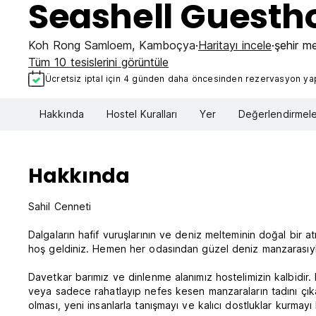
Seashell Guestho
Koh Rong Samloem
,
Kamboçya
Haritayı incele
şehir m
Tüm 10 tesislerini görüntüle
Ücretsiz iptal için 4 günden daha öncesinden rezervasyon yapt
Hakkında
Hostel Kuralları
Yer
Değerlendirmele
Hakkında
Sahil Cenneti
Dalgaların hafif vuruşlarının ve deniz melteminin doğal bir 
hoş geldiniz. Hemen her odasından güzel deniz manzarasıyl
Davetkar barımız ve dinlenme alanımız hostelimizin kalbidir. 
veya sadece rahatlayıp nefes kesen manzaraların tadını çıkar
olması, yeni insanlarla tanışmayı ve kalıcı dostluklar kurmayı k