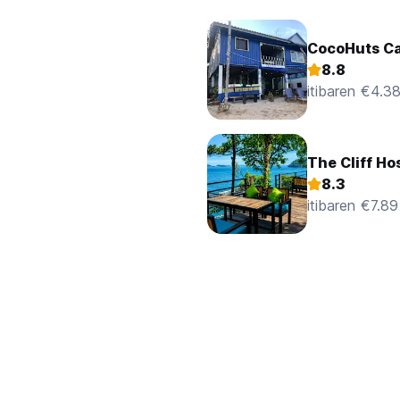
CocoHuts C
8.8
itibaren €4.3
The Cliff Ho
8.3
itibaren €7.89