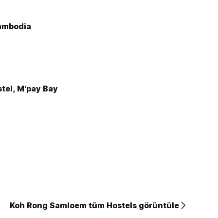
ambodia
8
stel, M'pay Bay
Koh Rong Samloem tüm Hostels görüntüle