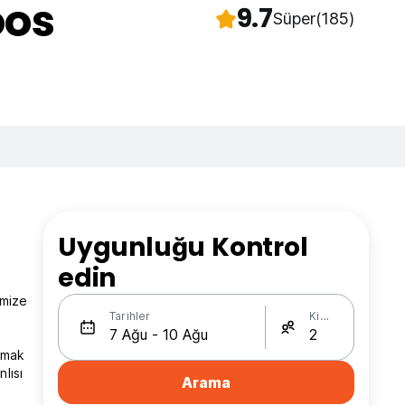
oos
9.7
Süper
(185)
Uygunluğu Kontrol
edin
imize
Tarihler
Kişi Sayısı
armak
lısı
Arama