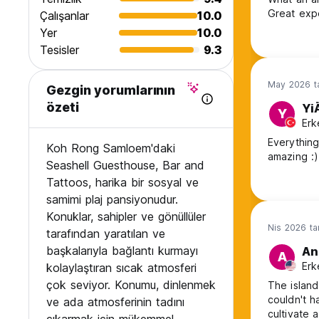
Great exp
Çalışanlar
10.0
Yer
10.0
Tesisler
9.3
May 2026 ta
Gezgin yorumlarının
özeti
Yi
Y
Erk
Everything
Koh Rong Samloem'daki
amazing :)
Seashell Guesthouse, Bar and
Tattoos, harika bir sosyal ve
samimi plaj pansiyonudur.
Konuklar, sahipler ve gönüllüler
Nis 2026 ta
tarafından yaratılan ve
başkalarıyla bağlantı kurmayı
An
A
Erk
kolaylaştıran sıcak atmosferi
çok seviyor. Konumu, dinlenmek
The island
couldn't h
ve ada atmosferinin tadını
cultivate 