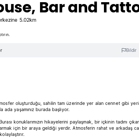
use, Bar and Tatt
erkezine 5.02km
ırın.
r
Bildir
atmosfer oluşturduğu, sahilin tam üzerinde yer alan cennet gibi yer
a ada yaşamınız burada başlıyor.
Burası konuklarımızın hikayelerini paylaşmak, bir içkinin tadını çık
mak için bir araya geldiği yerdir. Atmosferin rahat ve arkadaş can
olaylaştırır.