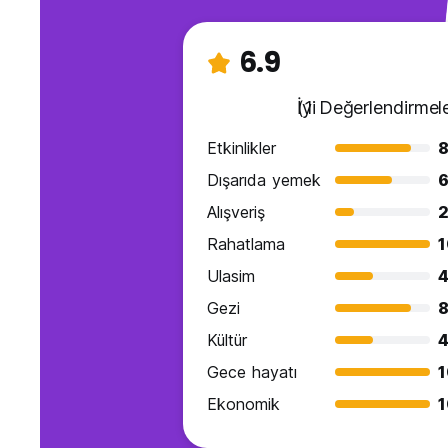
6.9
İyi
(1 Değerlendirmele
Etkinlikler
8
Dışarıda yemek
6
Alışveriş
2
Rahatlama
1
Ulasim
4
Gezi
8
Kültür
4
Gece hayatı
1
Ekonomik
1