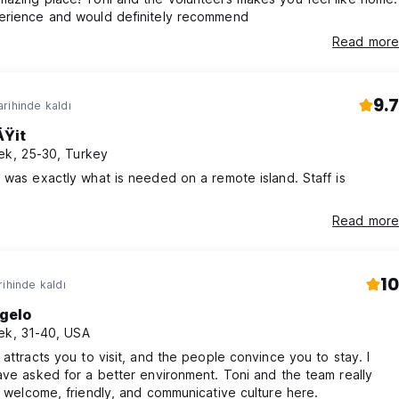
erience and would definitely recommend
Read more
9.7
rihinde kaldı
ÄŸit
ek, 25-30, Turkey
 was exactly what is needed on a remote island. Staff is
Read more
10
rihinde kaldı
gelo
ek, 31-40, USA
 attracts you to visit, and the people convince you to stay. I
ave asked for a better environment. Toni and the team really
a welcome, friendly, and communicative culture here.