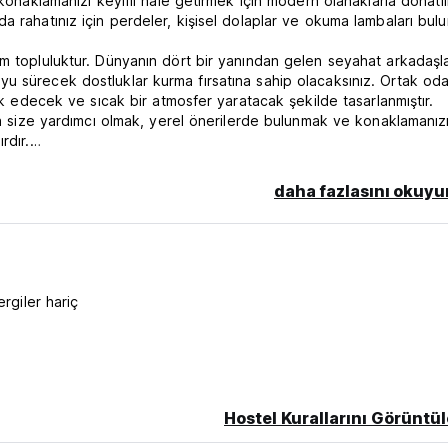
konaklamanızı keyifli hale getirmek için modern olanaklarla donatılm
 rahatınız için perdeler, kişisel dolaplar ve okuma lambaları bulu
m topluluktur. Dünyanın dört bir yanından gelen seyahat arkadaşla
u sürecek dostluklar kurma fırsatına sahip olacaksınız. Ortak oda
ik edecek ve sıcak bir atmosfer yaratacak şekilde tasarlanmıştır.
zda size yardımcı olmak, yerel önerilerde bulunmak ve konaklamanız
rdır.
zarlar, kültürel simge yapılar ve canlı gece hayatı dahil olmak üze
daha fazlasını okuyu
elimizin merkezi konumu, şehrin çeşitli mahallelerini kolayca keşfe
ni keşfetmenize ve şehrin enerjik havasını deneyimlemenize olanak t
rleştiren unutulmaz bir konaklama arıyorsanız, sizi büyüleyici buti
e ağırlamak ve unutulmaz bir deneyim sunmak için sabırsızlanıyoru
ergiler hariç
ervasyonun Kullanılmaması durumunda konaklamanızın ilk gecesinin 
Hostel Kurallarını Görüntül