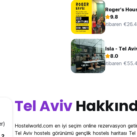
Roger's Hous
9.8
itibaren €26.
Isla - Tel Avi
8.0
itibaren €55.
Tel Aviv
Hakkın
r)
Hostelworld.com en iyi seçim online rezervasyon getir
Tel Aviv hostels görünümü gençlik hostels haritası Tel
.2