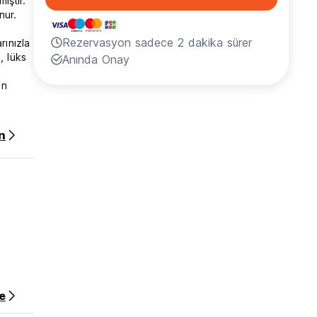
ıştır.
nur.
Rezervasyon sadece 2 dakika sürer
rınızla
, lüks
Anında Onay
ın
re
n
tmenize,
anır.
k
z.
ücreti
e