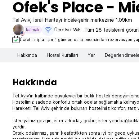
Ofek's Place - 
Tel Aviv
,
Israil
Haritayı incele
şehir merkezine 1.09km
Tüm 28 tesislerini görün
Ücretsiz WiFi
kalmak
Ücretsiz iptal için 4 günden daha öncesinden rezervasyon yapt
Hakkında
Hostel Kuralları
Yer
Değerlendirmele
Hakkında
Tel Aviv'in kalbinde büyüleyici bir butik hosteli deneyimlem
Hostelimiz sadece konforlu ortak odalar sağlamakla kalmıyor
Hareketli Tel Aviv şehrinde bulunan hostelimiz konfor, tarz v
İster yalnız gezgin, ister arkadaş grubu, ister yeni bağlantı
yerdir.
Ortak odalarımız, şehri keşfettikten sonra iyi bir gece uyk