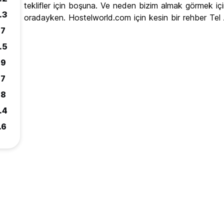
teklifler için boşuna. Ve neden bizim almak görmek içi
.3
oradayken. Hostelworld.com için kesin bir rehber Tel
.7
.5
.9
.7
.8
.4
.6