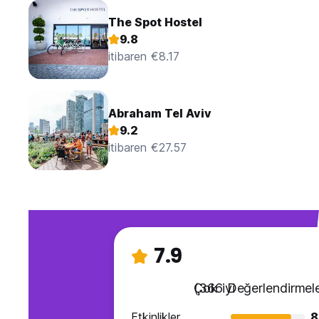
The Spot Hostel
9.8
itibaren €8.17
Abraham Tel Aviv
9.2
itibaren €27.57
7.9
Çok iyi
(366 Değerlendirmele
Etkinlikler
8