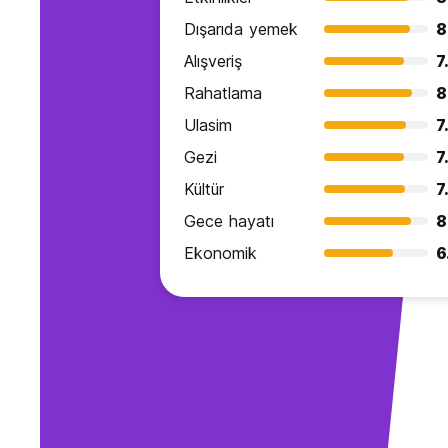
Dışarıda yemek
8
Alışveriş
7
Rahatlama
8
Ulasim
7
Gezi
7
Kültür
7
Gece hayatı
8
Ekonomik
6