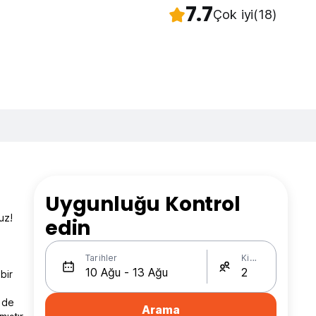
7.7
Çok iyi
(18)
Uygunluğu Kontrol
uz!
edin
Tarihler
Kişi Sayısı
bir
lde
Arama