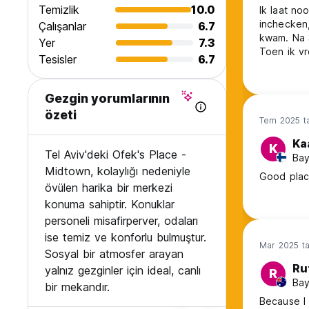
Temizlik
10.0
Ik laat no
inchecken
Çalışanlar
6.7
kwam. Na 
Yer
7.3
Toen ik v
Tesisler
6.7
en zij hij
hostel zei
onprofessi
Gezgin yorumlarının
özeti
Tem 2025 ta
Ka
K
Tel Aviv'deki Ofek's Place -
Bay
Midtown, kolaylığı nedeniyle
Good place
övülen harika bir merkezi
konuma sahiptir. Konuklar
personeli misafirperver, odaları
ise temiz ve konforlu bulmuştur.
Mar 2025 ta
Sosyal bir atmosfer arayan
Ru
yalnız gezginler için ideal, canlı
R
Bay
bir mekandır.
Because I 