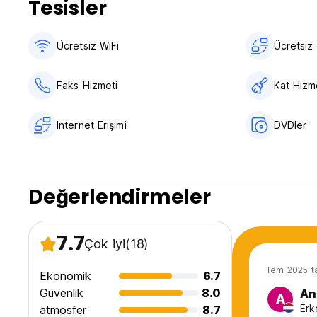
Tesisler
Varışta nakit, kredi kartları ve banka kartlarıyla ödeme.
Vergiler dahil.
Kahvaltı dahil değildir.
Ücretsiz WiFi
Ücretsiz 
Genel:
Resepsiyon: 11:00 - 22:00
Faks Hizmeti
Kat Hizme
Sokağa çıkma yasağı yok. (Auto-translated from original l
Internet Erişimi
DVDler
Değerlendirmeler
7.7
Çok iyi
(18)
Tem 2025 ta
Ekonomik
6.7
Güvenlik
8.0
An
A
Erk
atmosfer
8.7