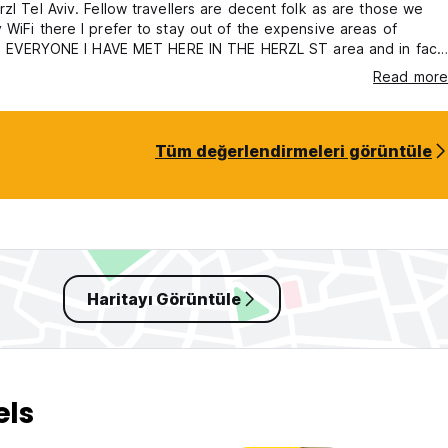
avellers are decent folk as are those we
of the expensive areas of
and EVERYONE I HAVE MET HERE IN THE HERZL ST area and in fact
in the whole of Tel Aviv has been WONDERFUL I LOVE the location.
Read more
Tüm değerlendirmeleri görüntüle
Haritayı Görüntüle
els