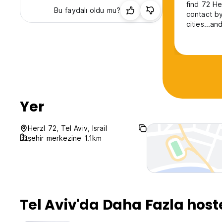
find 72 Herzl Tel Aviv. Fellow tr
Bu faydalı oldu mu?
contact by WiFi there I prefer to stay out 
cities...
Yer
Herzl 72, Tel Aviv, Israil
şehir merkezine 1.1km
Tel Aviv'da Daha Fazla host