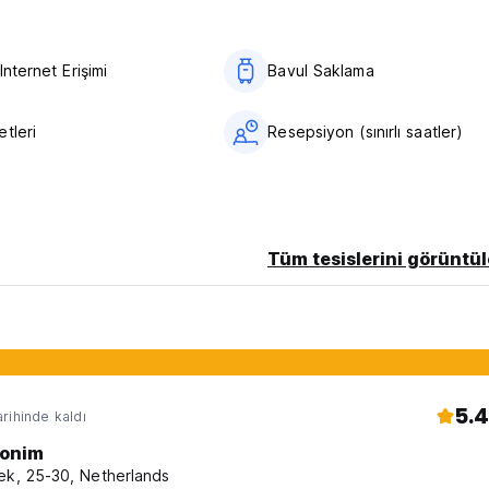
Internet Erişimi
Bavul Saklama
tleri
Resepsiyon (sınırlı saatler)
anguage)
Tüm tesislerini görüntül
5.4
rihinde kaldı
onim
ek, 25-30, Netherlands