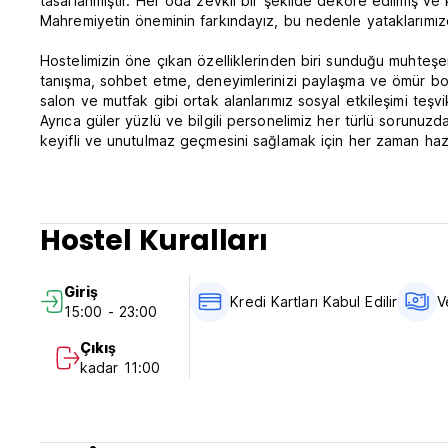
tasarlanmıştır. Her oda zevkli bir şekilde dekore edilmiş ve 
Mahremiyetin öneminin farkındayız, bu nedenle yataklarımızda
Hostelimizin öne çıkan özelliklerinden biri sunduğu muhteşe
tanışma, sohbet etme, deneyimlerinizi paylaşma ve ömür boy
salon ve mutfak gibi ortak alanlarımız sosyal etkileşimi teşv
Ayrıca güler yüzlü ve bilgili personelimiz her türlü sorunu
keyifli ve unutulmaz geçmesini sağlamak için her zaman hazı
Tel Aviv'in kalbinde kendinizi muhteşem plajlar, hareketli pa
çeşitli ilgi çekici mekanlarla çevrelenmiş bulacaksınız. Host
lezzetli İsrail mutfağını denemenize, eşsiz sanat galerileri
Hostel Kuralları
Tel Aviv'de konforlu ortak odaları muhteşem bir toplulukla bi
hostelimizde bize katılmaya davet ediyoruz. Sizi Tel Aviv'd
Giriş
Ofek's Place - Midtowm Politikası ve Koşulları:
Kredi Kartları Kabul Edilir
V
15:00 - 23:00
İptal politikası: Varıştan 72 saat önce. Geç iptal veya Rez
Çıkış
tahsil edilecektir.
kadar 11:00
15:00-23:00 saatleri arasında check-in yapın.
00:00 - 11:00 saatleri arasında check-out yapın.