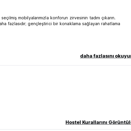
seçilmiş mobilyalarımızla konforun zirvesinin tadını çıkarın.
ha fazlasıdır; gençleştirici bir konaklama sağlayan rahatlama
alanlarımızda dinlenin, ister tesis bünyesindeki restoranımızda gurm
yudumlayın, Hawana Premium Hostel'deki her an beklentilerinizi aş
daha fazlasını okuyu
bir gülümsemeyle karşılanmasını sağlayarak benzersiz bir hizmet su
ursuz check-in'lere kadar, beklentilerinizin ötesine geçen bir
esindeki restoranımızda dünya lezzetlerinin tadını çıkarın. Şefl
layarak seyahat yolculuğunuzu tamamlayan bir gastronomik deneyi
Hostel Kurallarını Görüntül