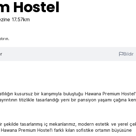
 Hostel
ezine 17.57km
ırın.
r
Bildir
yatlılığın kusursuz bir karışımıyla buluştuğu Hawana Premium Hostel
rıntının titizlikle tasarlandığı yeni bir pansiyon yaşamı çağına ken
ir şekilde tasarlanmış iç mekanlarımız, modern estetik ve yerel çeki
en Hawana Premium Hostel'i farklı kılan sofistike ortamın büyüsüne