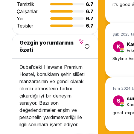
Kahvaltı dahil değildir.
Temizlik
6.7
it's good 
Çalışanlar
6.7
Genel:
Yer
6.7
24 saat resepsiyon.
Sokağa çıkma yasağı yok.
Tesisler
6.7
(Auto-translated from original language)
Şub 2025 ta
Gezgin yorumlarının
Ka
K
özeti
Erk
Skyline Vi
Dubai'deki Hawana Premium
Hostel, konukların şehir silüeti
manzarasının ve genel olarak
olumlu atmosferin tadını
Tem 2024 ta
çıkardığı iyi bir deneyim
su
S
sunuyor. Bazı son
Kar
değerlendirmeler erişim ve
great exp
personelin yardımseverliği ile
ilgili sorunlara işaret ediyor.