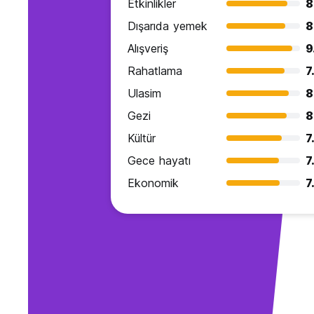
Etkinlikler
8
Dışarıda yemek
8
Alışveriş
9
Rahatlama
7
Ulasim
8
Gezi
8
Kültür
7
Gece hayatı
7
Ekonomik
7