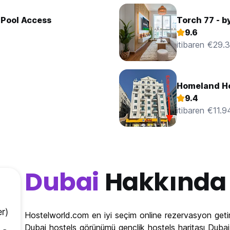
 Pool Access
Torch 77 - b
9.6
itibaren €29.
Homeland Ho
9.4
itibaren €11.9
Dubai
Hakkında
r)
Hostelworld.com en iyi seçim online rezervasyon getir
Dubai hostels görünümü gençlik hostels haritası Dubai v