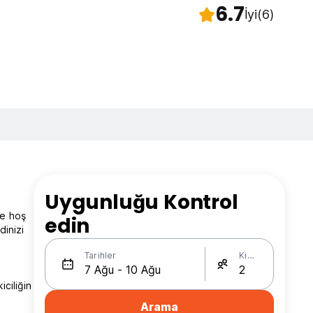
6.7
İyi
(6)
Uygunluğu Kontrol
'e hoş
edin
dinizi
Tarihler
Kişi Sayısı
ciliğin
Arama