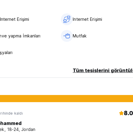
Kültürel alışverişi ve dostluğu teşvik eden bir atmosferde hikayele
Internet Erişimi
Internet Erişimi
uristik mekanlarına benzersiz bir erişim imkanı sunarken, hareketl
 bir taş atımı uzaklıktaki önemli simge yapılar, pazarlar ve eğle
hve yapma İmkanları
Mutfak
r yaşam biçimi olduğu Hawana Premium Hostel'de yeni bir seyahat
şyaları
el deneyiminizi benzeri görülmemiş seviyelere yükseltin.
Tüm tesislerini görüntül
vasyonun Kullanılmaması durumunda konaklamanızın ilk gecesinin üc
8.0
rihinde kaldı
ohammed
ek, 18-24, Jordan