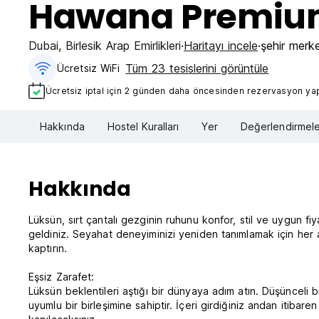
Hawana Premium
Dubai
,
Birlesik Arap Emirlikleri
Haritayı incele
şehir merk
Tüm 23 tesislerini görüntüle
Ücretsiz WiFi
Ücretsiz iptal için 2 günden daha öncesinden rezervasyon yapt
Hakkında
Hostel Kuralları
Yer
Değerlendirmele
Hakkında
Lüksün, sırt çantalı gezginin ruhunu konfor, stil ve uygun fi
geldiniz. Seyahat deneyiminizi yeniden tanımlamak için her ay
kaptırın.
Eşsiz Zarafet:
Lüksün beklentileri aştığı bir dünyaya adım atın. Düşünceli b
uyumlu bir birleşimine sahiptir. İçeri girdiğiniz andan itibar