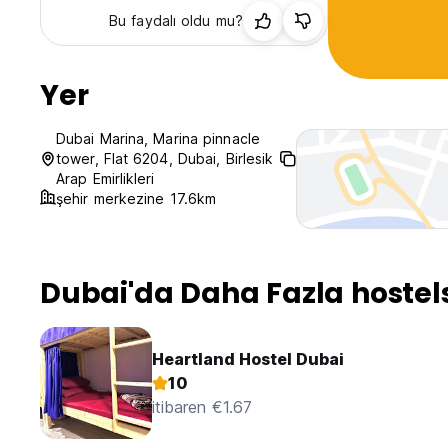
Bu faydalı oldu mu?
Yer
Dubai Marina, Marina pinnacle
tower, Flat 6204, Dubai, Birlesik
Arap Emirlikleri
şehir merkezine 17.6km
Dubai'da Daha Fazla hostel
Heartland Hostel Dubai
10
itibaren €1.67