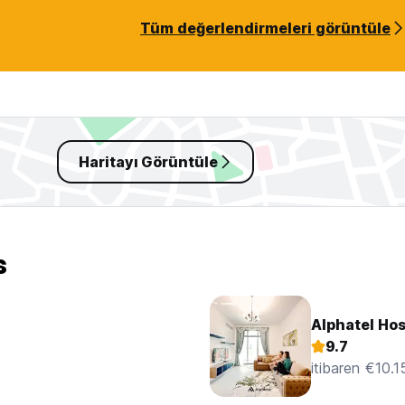
Tüm değerlendirmeleri görüntüle
Haritayı Görüntüle
s
Alphatel Hos
9.7
itibaren €10.1