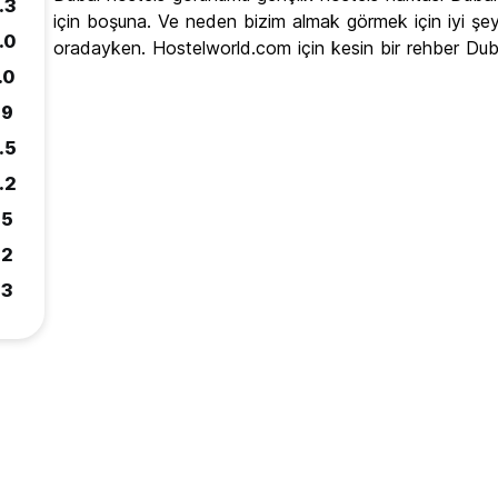
.3
için boşuna. Ve neden bizim almak görmek için iyi şey
.0
oradayken. Hostelworld.com için kesin bir rehber Du
.0
.9
.5
.2
.5
.2
.3