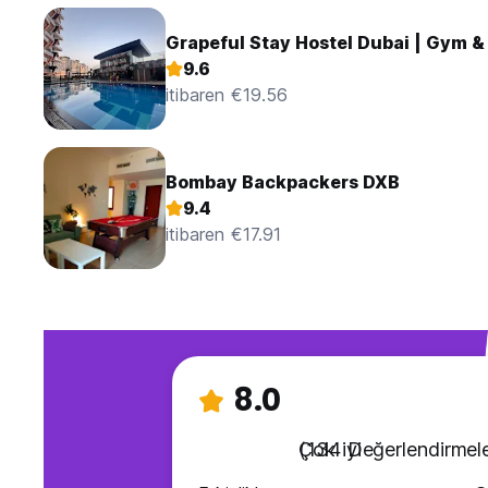
Grapeful Stay Hostel Dubai | Gym &
9.6
itibaren €19.56
Bombay Backpackers DXB
9.4
itibaren €17.91
8.0
Çok iyi
(134 Değerlendirmele