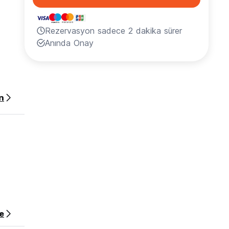
Rezervasyon sadece 2 dakika sürer
Anında Onay
e
acak
n
nmaya
erimiz
m
e