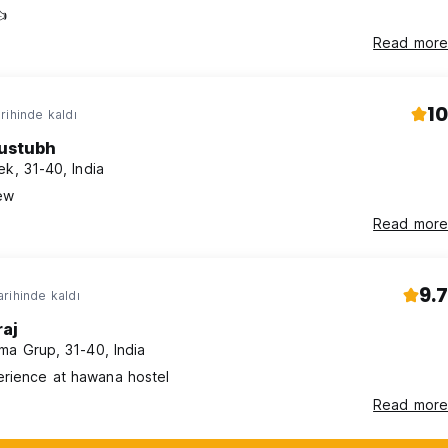
👍
Read more
10
rihinde kaldı
ustubh
ek, 31-40, India
ew
Read more
9.7
rihinde kaldı
raj
ma Grup, 31-40, India
erience at hawana hostel
Read more