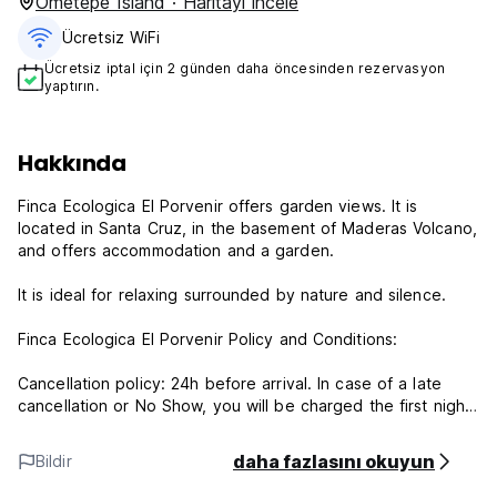
Ometepe Island · Haritayı incele
Ücretsiz WiFi
Ücretsiz iptal için 2 günden daha öncesinden rezervasyon
yaptırın.
Hakkında
Finca Ecologica El Porvenir offers garden views. It is
located in Santa Cruz, in the basement of Maderas Volcano,
and offers accommodation and a garden.
It is ideal for relaxing surrounded by nature and silence.
Finca Ecologica El Porvenir Policy and Conditions:
Cancellation policy: 24h before arrival. In case of a late
cancellation or No Show, you will be charged the first night
of your stay.
daha fazlasını okuyun
Bildir
Check in from 12:00 to 21:00 .
Check out from 10:00 to 11:00 .