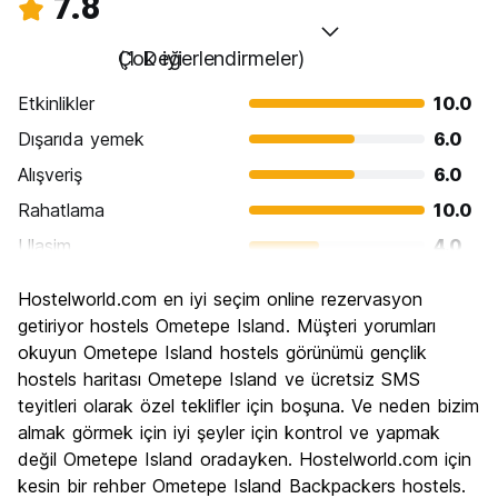
7.8
Çok iyi
(1 Değerlendirmeler)
Etkinlikler
10.0
Dışarıda yemek
6.0
Alışveriş
6.0
Rahatlama
10.0
Ulasim
4.0
Gezi
10.0
Hostelworld.com en iyi seçim online rezervasyon
Kültür
10.0
getiriyor hostels Ometepe Island. Müşteri yorumları
Gece hayatı
okuyun Ometepe Island hostels görünümü gençlik
4.0
hostels haritası Ometepe Island ve ücretsiz SMS
Ekonomik
10.0
teyitleri olarak özel teklifler için boşuna. Ve neden bizim
almak görmek için iyi şeyler için kontrol ve yapmak
değil Ometepe Island oradayken. Hostelworld.com için
kesin bir rehber Ometepe Island Backpackers hostels.