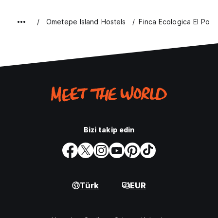
Ometepe Island Hostels
Finca Ecologica El Porv
Bizi takip edin
Türk
EUR