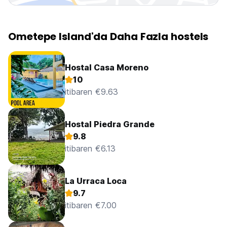
Ometepe Island'da Daha Fazla hostels
Hostal Casa Moreno
10
itibaren €9.63
Hostal Piedra Grande
9.8
itibaren €6.13
La Urraca Loca
9.7
itibaren €7.00