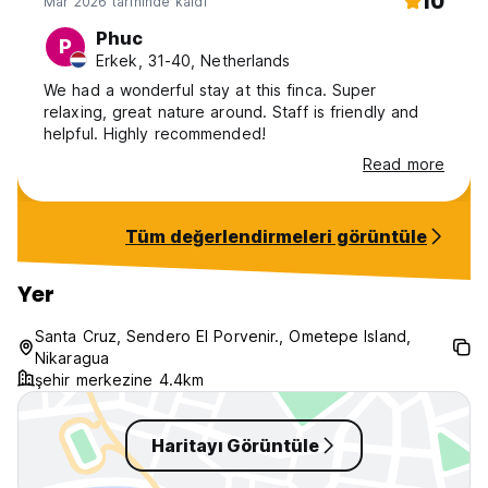
10
Mar 2026 tarihinde kaldı
Phuc
P
Erkek, 31-40, Netherlands
We had a wonderful stay at this finca. Super
relaxing, great nature around. Staff is friendly and
helpful. Highly recommended!
Read more
Tüm değerlendirmeleri görüntüle
Yer
Santa Cruz, Sendero El Porvenir., Ometepe Island,
Nikaragua
şehir merkezine 4.4km
Haritayı Görüntüle