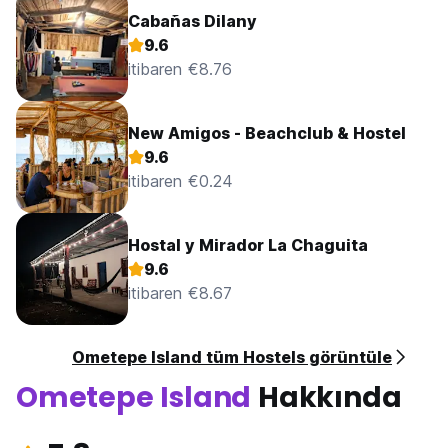
Cabañas Dilany
9.6
itibaren €8.76
New Amigos - Beachclub & Hostel
9.6
itibaren €0.24
Hostal y Mirador La Chaguita
9.6
itibaren €8.67
Ometepe Island tüm Hostels görüntüle
Ometepe Island
Hakkında