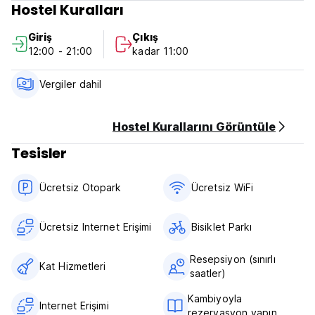
Hostel Kuralları
Payment upon arrival by cash, credit cards, debit cards. 3%
Giriş
Çıkış
service fee if paid with Credit & Debit Card.
12:00 - 21:00
kadar 11:00
Taxes not included - Good Service Tax: 5% on the total bill.
Vergiler dahil
Breakfast not included - 4 USD per person per day.
General:
Hostel Kurallarını Görüntüle
Reception: from 06:00 to 20:30
Tesisler
No curfew.
Ücretsiz Otopark
Ücretsiz WiFi
Ücretsiz Internet Erişimi
Bisiklet Parkı
Resepsiyon (sınırlı
Kat Hizmetleri
saatler)
Kambiyoyla
Internet Erişimi
rezervasyon yapın