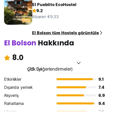
El Pueblito EcoHostel
9.2
itibaren €9.33
El Bolson tüm Hostels görüntüle
El Bolson
Hakkında
8.0
Çok iyi
(45 Değerlendirmeler)
Etkinlikler
9.1
Dışarıda yemek
7.4
Alışveriş
6.9
Rahatlama
9.4
Ulasim
7.6