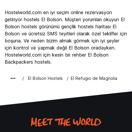
Gezi
8.2
Hostelworld.com en iyi seçim online rezervasyon
Kültür
7.6
getiriyor hostels El Bolson. Müşteri yorumları okuyun El
Gece hayatı
Bolson hostels görünümü gençlik hostels haritası El
6.6
Bolson ve ücretsiz SMS teyitleri olarak özel teklifler için
Ekonomik
8.7
boşuna. Ve neden bizim almak görmek için iyi şeyler
için kontrol ve yapmak değil El Bolson oradayken.
Hostelworld.com için kesin bir rehber El Bolson
Backpackers hostels.
El Bolson Hostels
El Refugio de Magnolia