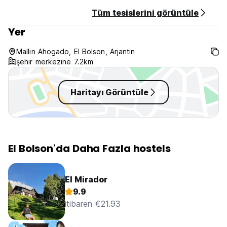
Tüm tesislerini görüntüle
Yer
Mallin Ahogado, El Bolson, Arjantin
şehir merkezine 7.2km
Haritayı Görüntüle
El Bolson'da Daha Fazla hostels
El Mirador
9.9
itibaren €21.93