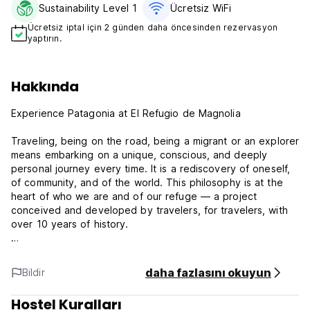
Sustainability Level 1
Ücretsiz WiFi
Ücretsiz iptal için 2 günden daha öncesinden rezervasyon
yaptırın.
Hakkında
Experience Patagonia at El Refugio de Magnolia
Traveling, being on the road, being a migrant or an explorer
means embarking on a unique, conscious, and deeply
personal journey every time. It is a rediscovery of oneself,
of community, and of the world. This philosophy is at the
heart of who we are and of our refuge — a project
conceived and developed by travelers, for travelers, with
over 10 years of history.
Wake up surrounded by mountains, forests, and wildlife, and
choose your adventure: hiking the Wharton trails,
daha fazlasını okuyun
Bildir
horseback riding like a true gaucho, yoga, cooking
workshops, or taking part in local festivals and cultural
Hostel Kuralları
events. In the evenings, share stories at our social bar or