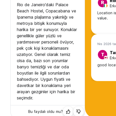
Ro
R
Rio de Janeiro'daki Palace
Erk
Beach Hostel, Copacabana ve
Location i
Ipanema plajlarına yakınlığı ve
value.
metroya bitişik konumuyla
harika bir yer sunuyor. Konuklar
genellikle güler yüzlü ve
yardımsever personeli övüyor,
Nis 2026 ta
pek çok kişi konaklamasını
Ta
uzatıyor. Genel olarak temiz
T
Erk
olsa da, bazı son yorumlar
good loca
banyo temizliği ve dar oda
boyutları ile ilgili sorunlardan
bahsediyor. Uygun fiyatlı ve
davetkar bir konaklama yeri
arayan gezginler için harika bir
seçimdir.
Bu faydalı oldu mu?