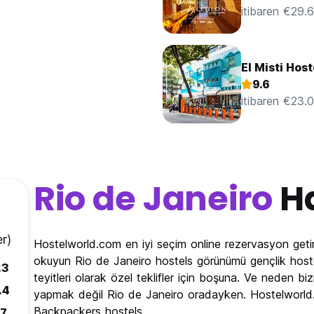
itibaren €29.
El Misti Hos
9.6
itibaren €23.
Rio de Janeiro
H
r)
Hostelworld.com en iyi seçim online rezervasyon getir
okuyun Rio de Janeiro hostels görünümü gençlik hoste
.3
teyitleri olarak özel teklifler için boşuna. Ve neden bi
.4
yapmak değil Rio de Janeiro oradayken. Hostelworld.c
Backpackers hostels.
.7