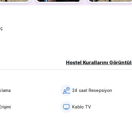
iç
Hostel Kurallarını Görüntül
klama
24 saat Resepsiyon
Erişimi
Kablo TV