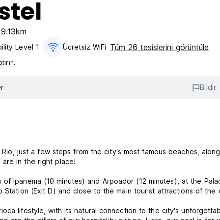
stel
 9.13km
Tüm 26 tesislerini görüntüle
ility Level 1
Ücretsiz WiFi
ırın.
r
Bildir
n Rio, just a few steps from the city's most famous beaches, along
re in the right place!
 of Ipanema (10 minutes) and Arpoador (12 minutes), at the Pala
Station (Exit D) and close to the main tourist attractions of the c
ca lifestyle, with its natural connection to the city's unforgetta