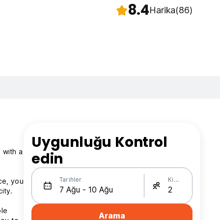
8.4
Harika
(86)
Uygunluğu Kontrol
 with a
edin
Tarihler
Kişi Sayısı
ce, you
ity.
ble
Arama