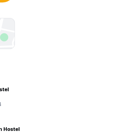
stel
4
h Hostel