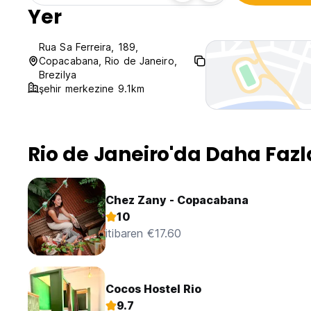
Yer
Rua Sa Ferreira, 189,
Copacabana, Rio de Janeiro,
Brezilya
şehir merkezine 9.1km
Rio de Janeiro'da Daha Fazl
Chez Zany - Copacabana
10
itibaren €17.60
Cocos Hostel Rio
9.7