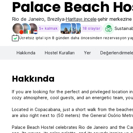
Palace Beach Ho
Rio de Janeiro
,
Brezilya
Haritayı incele
şehir merkezine
Sustainab
5+ kalmak
18 olaylar
Ücretsiz iptal için 8 günden daha öncesinden rezervasyon yapt
Hakkında
Hostel Kuralları
Yer
Değerlendirmele
Hakkında
If you are looking for the perfect and privileged location i
cozy atmosphere, cool guests, and an energetic team, you a
Located in Copacabana, just a short walk from the beaches
are also right next to (50 meters) the General Osório Metro 
Palace Beach Hostel celebrates Rio de Janeiro and the Cario