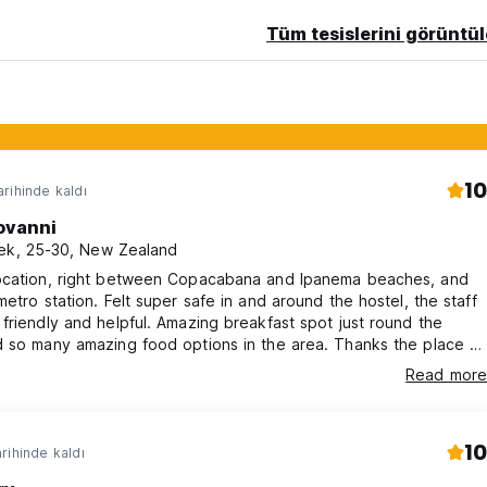
Tüm tesislerini görüntül
10
rihinde kaldı
ovanni
ek, 25-30, New Zealand
ocation, right between Copacabana and Ipanema beaches, and
metro station. Felt super safe in and around the hostel, the staff
friendly and helpful. Amazing breakfast spot just round the
 so many amazing food options in the area. Thanks the place to
Read more
10
rihinde kaldı