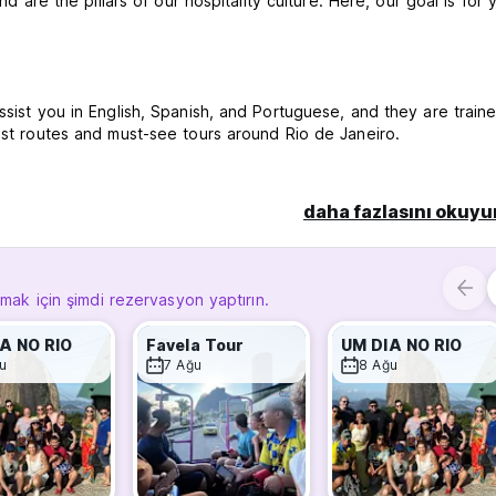
nd are the pillars of our hospitality culture. Here, our goal is for 
ssist you in English, Spanish, and Portuguese, and they are train
rist routes and must-see tours around Rio de Janeiro.
ering beautiful suites for those seeking privacy and comfort, an
atile, affordable stay with the opportunity to make new friends
daha fazlasını okuyu
veral individual bathroom stalls, and a fully equipped kitchen a
d beach towels are available for rent.
lmak için şimdi rezervasyon yaptırın.
A NO RIO
Favela Tour
UM DIA NO RIO
e cancellation or No Show, you will be
u
7 Ağu
8 Ağu
026 non-refundable policy and 100% prepayment required.
h to February 21st, 2026 non-refundable policy and 100% prepayment required.