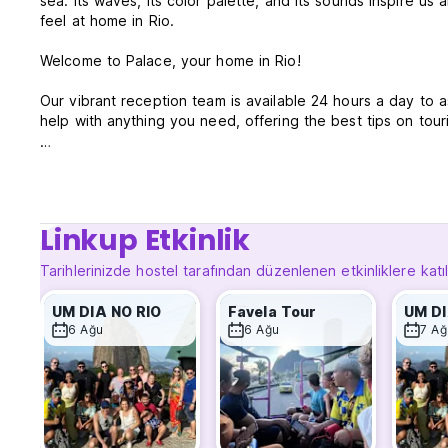
sea. Its waves, its color palette, and its sounds inspire us a
feel at home in Rio.
Welcome to Palace, your home in Rio!
Our vibrant reception team is available 24 hours a day to a
help with anything you need, offering the best tips on tou
We have the ideal accommodation for your type of trip, off
shared rooms equipped with everything you need for a vers
enjoy the city.
Linkup Etkinlik
We also have perfect common areas to make new friends, se
disposal (except for frying). For your convenience, bath an
Tarihlerinizde hostel tarafından düzenlenen etkinliklere katı
Palace Beach Hostel Policy and Conditions:
UM DIA NO RIO
Favela Tour
UM DI
Cancellation policy: 7 days before arrival. In case of a lat
6 Ağu
6 Ağu
7 Ağ
charged the first night of your stay.
Special cancelation polity:
New Year's : From December 25th, 2025 to January 7th, 2
Carnival: From February 15t