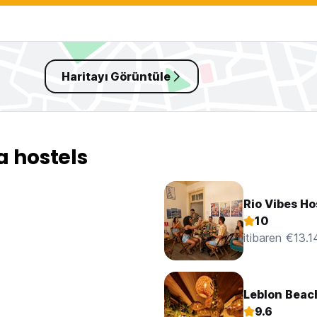
Haritayı Görüntüle
a hostels
Rio Vibes Ho
10
itibaren €13.1
Leblon Beac
9.6