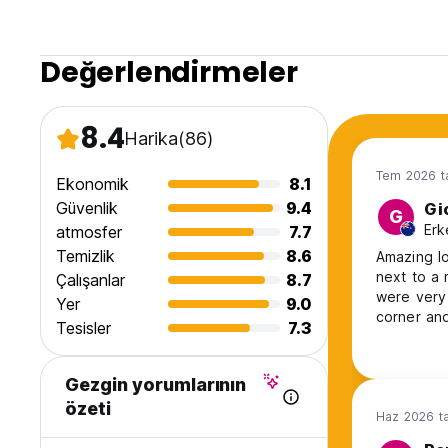
Değerlendirmeler
8.4
Harika
(86)
Tem 2026 ta
Ekonomik
8.1
Güvenlik
9.4
Gi
G
Erk
atmosfer
7.7
Temizlik
8.6
Amazing l
next to a 
Çalışanlar
8.7
were very 
Yer
9.0
corner and
Tesisler
7.3
be!
Gezgin yorumlarının
özeti
Haz 2026 ta