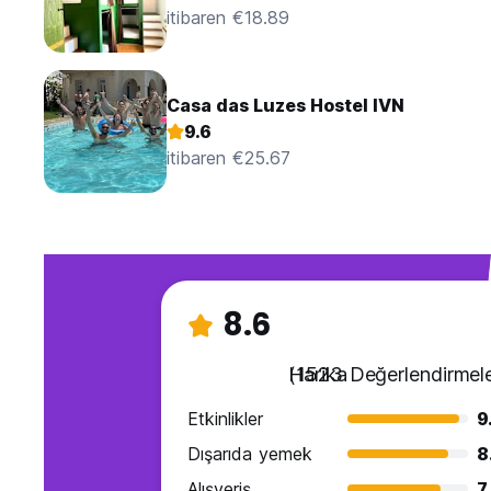
itibaren €18.89
Casa das Luzes Hostel IVN
9.6
itibaren €25.67
8.6
Harika
(1523 Değerlendirmele
Etkinlikler
9
Dışarıda yemek
8
Alışveriş
7