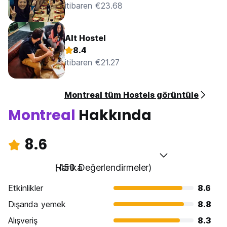
itibaren €23.68
Alt Hostel
8.4
itibaren €21.27
Montreal tüm Hostels görüntüle
Montreal
Hakkında
8.6
Harika
(450 Değerlendirmeler)
Etkinlikler
8.6
Dışarıda yemek
8.8
Alışveriş
8.3