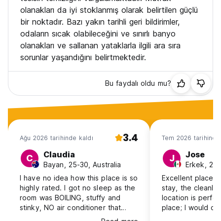
olanakları da iyi stoklanmış olarak belirtilen güçlü
bir noktadır. Bazı yakın tarihli geri bildirimler,
odaların sıcak olabileceğini ve sınırlı banyo
olanakları ve sallanan yataklarla ilgili ara sıra
sorunlar yaşandığını belirtmektedir.
Bu faydalı oldu mu?
3.4
Ağu 2026 tarihinde kaldı
Tem 2026 tarihinde
Claudia
Jose
C
J
Bayan, 25-30, Australia
Erkek, 25
I have no idea how this place is so
Excellent place 
highly rated. I got no sleep as the
stay, the cleanli
room was BOILING, stuffy and
location is perfec
stinky, NO air conditioner that
place; I would def
works, although it was advertised
again