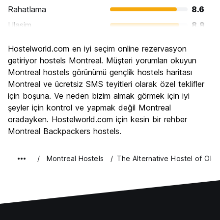
Rahatlama
8.6
Ulasim
8.9
Gezi
8.6
Hostelworld.com en iyi seçim online rezervasyon
Kültür
8.9
getiriyor hostels Montreal. Müşteri yorumları okuyun
Gece hayatı
Montreal hostels görünümü gençlik hostels haritası
8.6
Montreal ve ücretsiz SMS teyitleri olarak özel teklifler
Ekonomik
7.8
için boşuna. Ve neden bizim almak görmek için iyi
şeyler için kontrol ve yapmak değil Montreal
oradayken. Hostelworld.com için kesin bir rehber
Montreal Backpackers hostels.
Montreal Hostels
The Alternative Hostel of Old