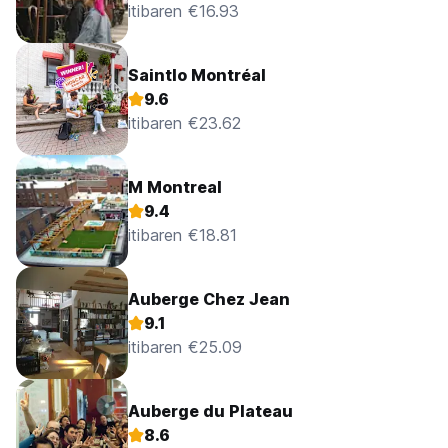
itibaren €16.93
Saintlo Montréal
9.6
itibaren €23.62
M Montreal
9.4
itibaren €18.81
Auberge Chez Jean
9.1
itibaren €25.09
Auberge du Plateau
8.6