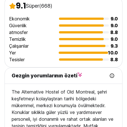
9.1
Süper
(668)
Ekonomik
9.0
Güvenlik
9.0
atmosfer
8.8
Temizlik
9.0
Çalışanlar
9.3
Yer
10.0
Tesisler
8.8
Gezgin yorumlarının özeti
The Alternative Hostel of Old Montreal, şehri
keşfetmeyi kolaylaştıran tarihi bölgedeki
mükemmel, merkezi konumuyla övülmektedir.
Konuklar sıklıkla güler yüzlü ve yardımsever
personeli, iyi donanımlı ve rahat ortak alanları ve
tesisin temizliğini vurgulamaktadır. Mutfak