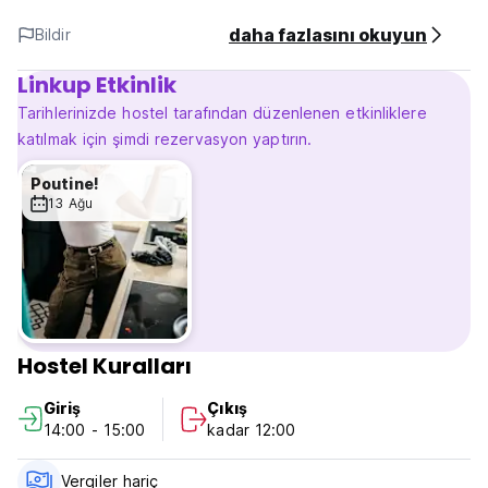
tanımlanmasında bize katılmaları için gezginlere ve
sanatçılara konaklama ve kaynak sağlayan çevre dostu ve
daha fazlasını okuyun
Bildir
sanatsal bir hosteldir. Alternatif'e hoş geldiniz.
Linkup Etkinlik
Lütfen asansörün bulunmadığı üç katta olduğumuzu
unutmayın. (Auto-translated from original language)
Tarihlerinizde hostel tarafından düzenlenen etkinliklere
katılmak için şimdi rezervasyon yaptırın.
Poutine!
13 Ağu
Hostel Kuralları
Giriş
Çıkış
14:00 - 15:00
kadar 12:00
Vergiler hariç