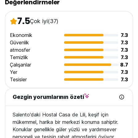
Değerlendirmeler
7.5
Çok iyi
(37)
Ekonomik
7.3
Güvenlik
7.3
atmosfer
7.3
Temizlik
7.3
Çalışanlar
8.7
Yer
7.3
Tesisler
7.3
Gezgin yorumlarının özeti
Salento'daki Hostal Casa de Lili, keşif için
mükemmel, harika bir merkezi konuma sahiptir.
Konuklar genellikle güler yüzlü ve yardımsever
personeli ve tesisin rahat atmosferini övüyor.