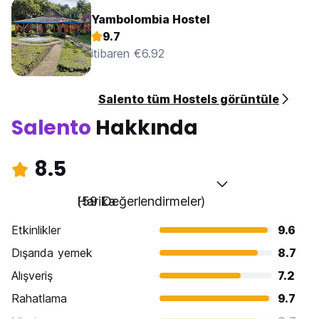
Yambolombia Hostel
9.7
itibaren €6.92
Salento tüm Hostels görüntüle
Salento
Hakkında
8.5
Harika
(59 Değerlendirmeler)
Etkinlikler
9.6
Dışarıda yemek
8.7
Alışveriş
7.2
Rahatlama
9.7