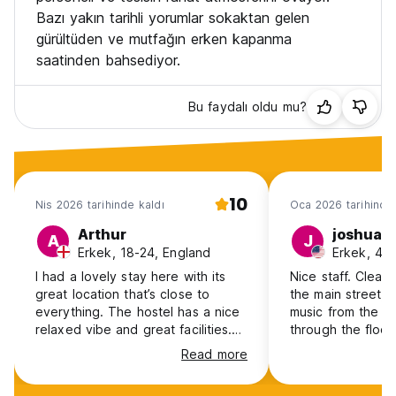
Bazı yakın tarihli yorumlar sokaktan gelen
gürültüden ve mutfağın erken kapanma
saatinden bahsediyor.
Bu faydalı oldu mu?
10
Nis 2026 tarihinde kaldı
Oca 2026 tarihinde 
Arthur
joshua
A
J
Erkek, 18-24, England
Erkek, 41
I had a lovely stay here with its
Nice staff. Clean 
great location that’s close to
the main street, 
everything. The hostel has a nice
music from the b
relaxed vibe and great facilities.
through the floor
My personal highlight was great
every night.
Read more
hosting and great pets with such a
cute cat and Maria the dog :)