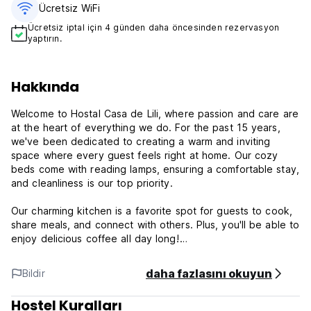
Ücretsiz WiFi
Ücretsiz iptal için 4 günden daha öncesinden rezervasyon
yaptırın.
Hakkında
Welcome to Hostal Casa de Lili, where passion and care are
at the heart of everything we do. For the past 15 years,
we've been dedicated to creating a warm and inviting
space where every guest feels right at home. Our cozy
beds come with reading lamps, ensuring a comfortable stay,
and cleanliness is our top priority.
Our charming kitchen is a favorite spot for guests to cook,
share meals, and connect with others. Plus, you'll be able to
enjoy delicious coffee all day long!
Our hostel is located in the best area of Salento, right on
daha fazlasını okuyun
Bildir
Calle Real, just one block from the main park and two
blocks from the viewpoint. The neighborhood is full of life,
Hostel Kuralları
with restaurants, bars, and the traditional Danubio billiards