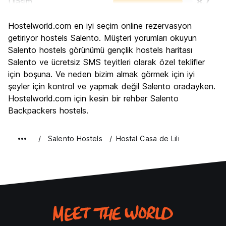
Ulasim
8.7
Gezi
8.8
Hostelworld.com en iyi seçim online rezervasyon
Kültür
8.4
getiriyor hostels Salento. Müşteri yorumları okuyun
Gece hayatı
Salento hostels görünümü gençlik hostels haritası
6.2
Salento ve ücretsiz SMS teyitleri olarak özel teklifler
Ekonomik
9.2
için boşuna. Ve neden bizim almak görmek için iyi
şeyler için kontrol ve yapmak değil Salento oradayken.
Hostelworld.com için kesin bir rehber Salento
Backpackers hostels.
Salento Hostels
Hostal Casa de Lili