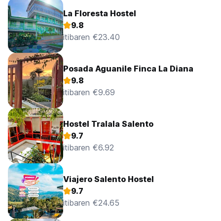
La Floresta Hostel
9.8
itibaren €23.40
Posada Aguanile Finca La Diana
9.8
itibaren €9.69
Hostel Tralala Salento
9.7
itibaren €6.92
Viajero Salento Hostel
9.7
itibaren €24.65