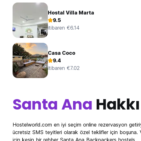
Hostal Villa Marta
9.5
itibaren €6.14
Casa Coco
9.4
itibaren €7.02
Santa Ana
Hakk
Hostelworld.com en iyi seçim online rezervasyon getir
ücretsiz SMS teyitleri olarak özel teklifler için boşu
için kesin bir rehber Santa Ana Backpackers hostels.