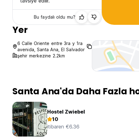
tavsiye edilir.
Bu faydalı oldu mu?
Yer
6 Calle Oriente entre 3ra y 1ra
avenida, Santa Ana, El Salvador
şehir merkezine 2.2km
Santa Ana'da Daha Fazla ho
Hostel Zwiebel
10
itibaren €6.36