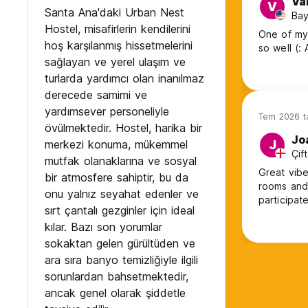
Va
V
Santa Ana'daki Urban Nest
Bay
Hostel, misafirlerin kendilerini
One of my 
hoş karşılanmış hissetmelerini
so well (
sağlayan ve yerel ulaşım ve
turlarda yardımcı olan inanılmaz
derecede samimi ve
yardımsever personeliyle
Tem 2026 ta
övülmektedir. Hostel, harika bir
Jo
merkezi konuma, mükemmel
J
Çif
mutfak olanaklarına ve sosyal
Great vibe
bir atmosfere sahiptir, bu da
rooms and 
onu yalnız seyahat edenler ve
participat
sırt çantalı gezginler için ideal
kılar. Bazı son yorumlar
sokaktan gelen gürültüden ve
ara sıra banyo temizliğiyle ilgili
sorunlardan bahsetmektedir,
ancak genel olarak şiddetle