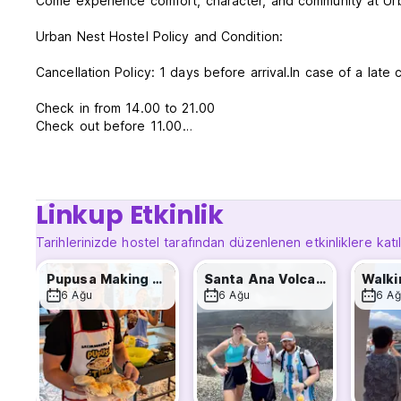
Come experience comfort, character, and community at Ur
Urban Nest Hostel Policy and Condition:
Cancellation Policy: 1 days before arrival.In case of a late 
Check in from 14.00 to 21.00
Check out before 11.00
Payment upon arrival by cash and PayPal
Taxes not included (13%)
Breakfast not included
Linkup Etkinlik
General:
Tarihlerinizde hostel tarafından düzenlenen etkinliklere katı
Reception from 08.00 to 21.00
No special conditions
Pupusa Making Class
Santa Ana Volcano / Lake Tour
Walki
6 Ağu
6 Ağu
6 Ağ