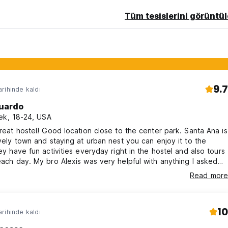
Tüm tesislerini görüntül
9.7
rihinde kaldı
uardo
ek, 18-24, USA
great hostel! Good location close to the center park. Santa Ana is
ovely town and staying at urban nest you can enjoy it to the
hey have fun activities everyday right in the hostel and also tours
each day. My bro Alexis was very helpful with anything I asked
 a very good friend! I only had time to book two nights here but
Read more
ld have stayed longer!
10
rihinde kaldı