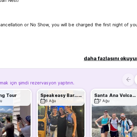
ban Nest!
cancellation or No Show, you will be charged the first night of you
daha fazlasını okuyu
lmak için şimdi rezervasyon yaptırın.
ng Tour
Speakeasy Bar... 1ST Drink FREE
Santa Ana Volcano / Lake Tour
u
6 Ağu
7 Ağu