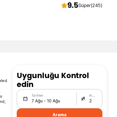
9.5
Süper
(245)
Uygunluğu Kontrol
eled
edin
Tarihler
Kişi Sayısı
to
ind,
Arama