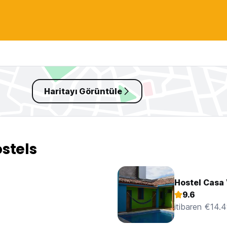
Haritayı Görüntüle
stels
Hostel Casa
9.6
itibaren €14.