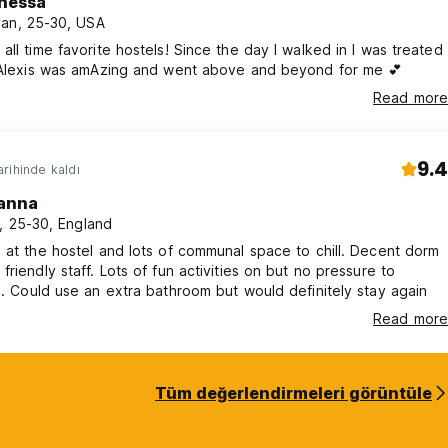
nessa
an, 25-30, USA
all time favorite hostels! Since the day I walked in I was treated
: Alexis was amAzing and went above and beyond for me 💕
Read more
9.4
rihinde kaldı
anna
t, 25-30, England
 at the hostel and lots of communal space to chill. Decent dorm
friendly staff. Lots of fun activities on but no pressure to
e. Could use an extra bathroom but would definitely stay again
Read more
Tüm değerlendirmeleri görüntüle