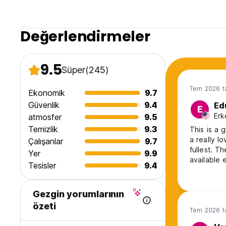
Değerlendirmeler
9.5
Süper
(245)
Tem 2026 ta
Ekonomik
9.7
Güvenlik
9.4
Ed
E
Erk
atmosfer
9.5
Temizlik
9.3
This is a 
a really l
Çalışanlar
9.7
fullest. T
Yer
9.9
available 
Tesisler
9.4
for and is
wish I wou
Gezgin yorumlarının
özeti
Tem 2026 ta