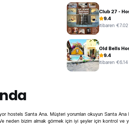
Club 27 - Ho
9.4
itibaren €7.02
Old Bells Ho
9.4
itibaren €6.14
ında
iyor hostels Santa Ana. Müşteri yorumları okuyun Santa Ana 
na. Ve neden bizim almak görmek için iyi şeyler için kontrol