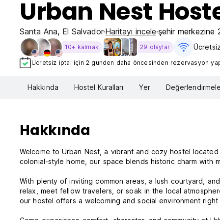
Urban Nest Host
Santa Ana
,
El Salvador
Haritayı incele
şehir merkezine 
Ücretsi
10+ kalmak
29 olaylar
Ücretsiz iptal için 2 günden daha öncesinden rezervasyon yapt
Hakkında
Hostel Kuralları
Yer
Değerlendirmele
Hakkında
Welcome to Urban Nest, a vibrant and cozy hostel located i
colonial-style home, our space blends historic charm with 
With plenty of inviting common areas, a lush courtyard, and 
relax, meet fellow travelers, or soak in the local atmosphe
our hostel offers a welcoming and social environment right i