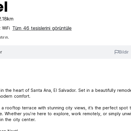
el
2.18km
Tüm 46 tesislerini görüntüle
z WiFi
ırın.
r
Bildir
n the heart of Santa Ana, El Salvador. Set in a beautifully remod
modern comfort.
a rooftop terrace with stunning city views, it’s the perfect spot 
re. Whether you’re here to explore, work remotely, or simply unw
n the city center.