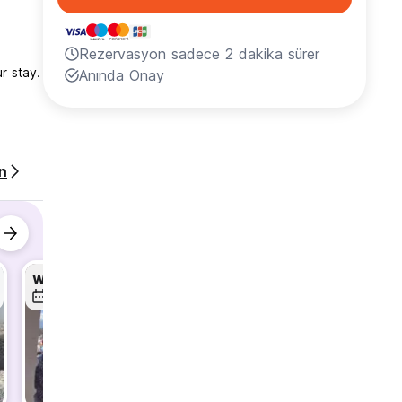
Rezervasyon sadece 2 dakika sürer
r stay.
Anında Onay
n
Walking Tour
Speakeasy Bar... 1ST Drink FREE
7 Ağu
7 Ağu
8 Ağu