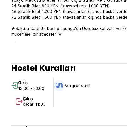
Tokyo Metrosu Biletleri (1 Günlük, 2 Günlük ve 3 Günlük) ar
24 Saatlik Bilet 800 YEN (istasyonlarda 1.000 YEN)
48 Saatlik Bilet 1.200 YEN (havaalanları dışında başka yerd
72 Saatlik Bilet 1.500 YEN (havaalanları dışında başka yerd
★Sakura Cafe Jimbocho Lounge'da Ücretsiz Kahvaltı ve 7/2
mükemmel bir atmosfer)★
'Hem gerçek hem de mecazi anlamda güneşli bir nokta' olara
yerinden gelen gezginlere basit, ucuz ve temiz konaklama b
Tokyo'nun tam kalbi olan Chiyoda-ku(koğuş)'ta bulunuyoru
Hostel Kuralları
Electric City yürüme mesafesindedir ve Shinjuku, Shibuya v
ulaşılabilir. (Jimbocho metro istasyonu kapımıza sadece 2 da
Giriş
Tek kişilik, çift kişilik ve ikiz odalar olmak üzere 4 tip oda
Vergiler dahil
13:00 - 23:00
yatakhane tarzında ranzalı ortak odalarımız da bulunmaktadır. 
Her odada TV, telefon, ücretsiz internet (wi-fi) ve klima bu
Çıkış
kadar 11:00
Lobide bulunan 24 saat açık bar ve kafe, dinlenmek için harik
sıra leziz atıştırmalıklar sunan Sakura Hotel'in kafesinde mu
Yıl boyunca çeşitli etkinlikler ve atölyeler düzenleyerek s