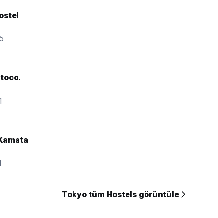
ostel
85
toco.
1
 Kamata
1
Tokyo tüm Hostels görüntüle