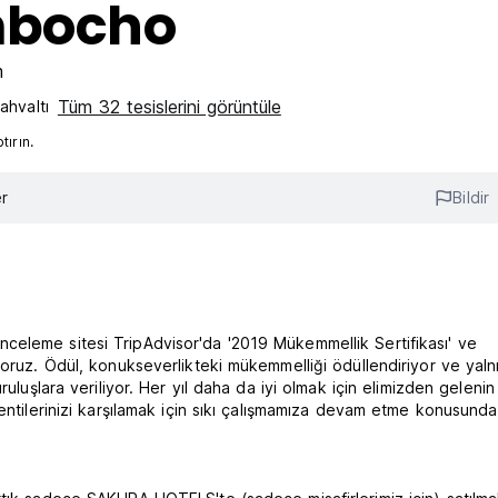
mbocho
m
Tüm 32 tesislerini görüntüle
hvaltı‎
ırın.
r
Bildir
eleme sitesi TripAdvisor'da '2019 Mükemmellik Sertifikası' ve
yoruz. Ödül, konukseverlikteki mükemmelliği ödüllendiriyor ve yaln
ruluşlara veriliyor. Her yıl daha da iyi olmak için elimizden gelenin
entilerinizi karşılamak için sıkı çalışmamıza devam etme konusunda