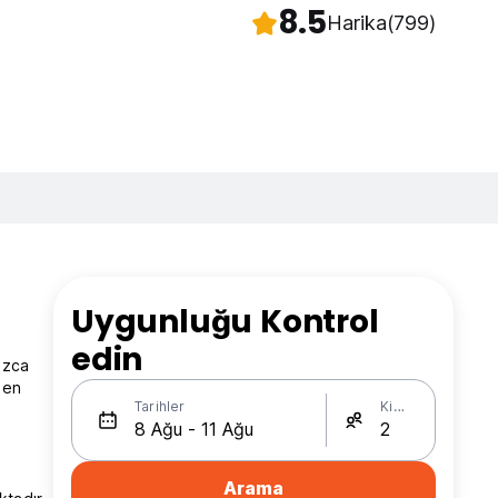
8.5
Harika
(799)
Uygunluğu Kontrol
edin
ızca
 en
Tarihler
Kişi Sayısı
Arama