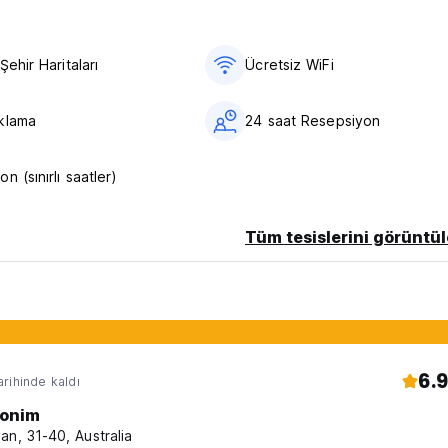
rel festivalimizde portatif bir türbe taşıma şansımız var ve düzenli 
ası için uluslararası partiler düzenliyoruz.
Şehir Haritaları
Ücretsiz WiFi
 ve Tokyo ve Japonya hakkında en güncel bilgileri almayı
klama
24 saat Resepsiyon
ve Tokyo'daki konaklamanızı keyifli hale getirmek için yalnızca en 
n (sınırlı saatler)
.
Tüm tesislerini görüntül
m/international-meetup-tokyo/ (Auto-translated from original la
6.9
rihinde kaldı
onim
an, 31-40, Australia