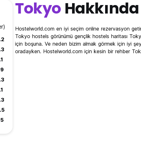
Tokyo
Hakkında
r)
Hostelworld.com en iyi seçim online rezervasyon geti
Tokyo hostels görünümü gençlik hostels haritası Tokyo 
.2
için boşuna. Ve neden bizim almak görmek için iyi şe
.3
oradayken. Hostelworld.com için kesin bir rehber To
.1
.9
.3
.1
.3
.5
.5