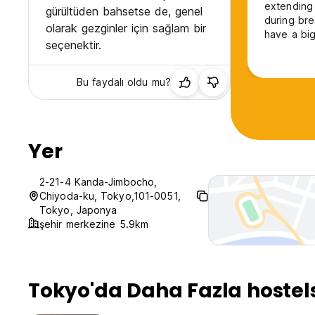
extending
gürültüden bahsetse de, genel
during bre
olarak gezginler için sağlam bir
have a bi
seçenektir.
made plans
that famou
!!!
Bu faydalı oldu mu?
Yer
2-21-4 Kanda-Jimbocho,
Chiyoda-ku, Tokyo,101-0051,
Tokyo, Japonya
şehir merkezine 5.9km
Tokyo'da Daha Fazla hostel