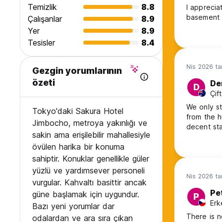
Temizlik
8.8
I apprecia
basement d
Çalışanlar
8.9
Yer
8.9
Tesisler
8.4
Nis 2026 ta
Gezgin yorumlarının
özeti
De
D
Çif
We only st
Tokyo'daki Sakura Hotel
from the h
Jimbocho, metroya yakınlığı ve
decent sta
sakin ama erişilebilir mahallesiyle
övülen harika bir konuma
sahiptir. Konuklar genellikle güler
yüzlü ve yardımsever personeli
Nis 2026 ta
vurgular. Kahvaltı basittir ancak
Pe
güne başlamak için uygundur.
P
Erk
Bazı yeni yorumlar dar
There is n
odalardan ve ara sıra çıkan