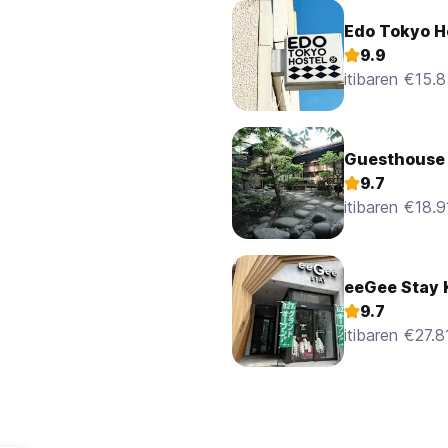
Edo Tokyo H
9.9
itibaren €15.
Guesthouse 
9.7
itibaren €18.9
eeGee Stay
9.7
itibaren €27.8