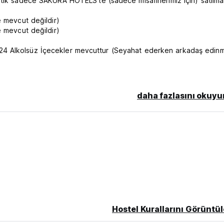
tık sadece SAKURA HOTELS'te (sadece misafirlerimiz için) satılmak
e mevcut değildir)
e mevcut değildir)
4 Alkolsüz İçecekler mevcuttur (Seyahat ederken arkadaş edinm
k tanımlanan Sakura Hotel Jimbocho, 25 yılı aşkın süredir dünya
irimleri sunuyor.
daha fazlasını okuyu
z. İmparatorluk Sarayı, Tokyo Kubbesi, Budokan Salonu ve Akihab
e Harajuku gibi Tokyo'nun büyük şehirlerinin tümüne metroyla kol
kika uzaklıktadır)
mız bulunmaktadır. Ayrıca sırt çantalı gezginler için mükemmel olan
(Yurt odalarımız aileler ve gruplar tarafından kullanılabilir.)
lunmakta olup, her katta ortak tuvalet, duş ve lavabo bulunmaktad
a bir mekandır. Çok çeşitli çaylar, kahveler ve aromalı lattelerin 
tlaka damak tadınıza uygun bir şeyler bulacaksınız.
Hostel Kurallarını Görüntül
adece rahat odalar/yataklar sunmakla kalmıyor, aynı zamanda kültür