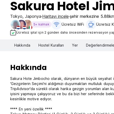
Sakura Hotel Ji
Tokyo
,
Japonya
Haritayı incele
şehir merkezine 5.88k
Ücretsiz WiFi
Ücretsiz Ka
5+ kalmak
Ücretsiz iptal için 2 günden daha öncesinden rezervasyon yapt
Hakkında
Hostel Kuralları
Yer
Değerlendirmele
Hakkında
Sakura Hote Jimbocho olarak, dünyanın en büyük seyahat inc
'Gezginlerin Seçimi'ni aldığımızı duyurmaktan mutluluk duyu
TripAdvisor'da sürekli olarak harika gezgin yorumları alan ku
iyisini yapmaya çalışıyoruz ve bu da bizi her seferinde bekl
kesinlikle motive ediyor.
**** En yeni özellik ****