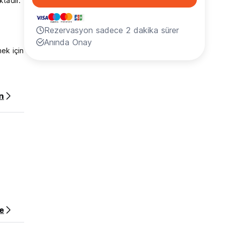
tadır.
Rezervasyon sadece 2 dakika sürer
Anında Onay
ek için
nın her
n
ara
ayca
ır.
yanı
e
ler