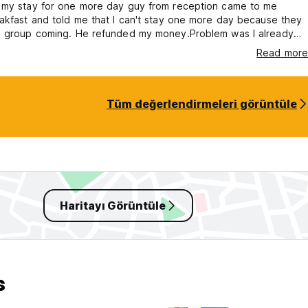
 my stay for one more day guy from reception came to me
akfast and told me that I can't stay one more day because they
g group coming. He refunded my money.Problem was I already
 and paid for tour.Eveything changed in a second. Where is
Read more
s Japanese kindness and hospitality? Definitely not in this hostel
Tüm değerlendirmeleri görüntüle
Haritayı Görüntüle
s