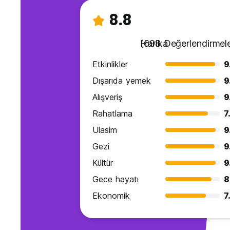
8.8
Harika
(698 Değerlendirmele
Etkinlikler
9
Dışarıda yemek
9
Alışveriş
9
Rahatlama
7
Ulasim
9
Gezi
9
Kültür
9
Gece hayatı
8
Ekonomik
7