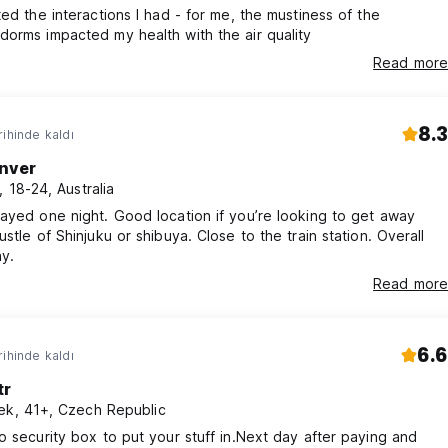
ted the interactions I had - for me, the mustiness of the
orms impacted my health with the air quality
Read more
8.3
rihinde kaldı
nver
t, 18-24, Australia
ayed one night. Good location if you’re looking to get away
ustle of Shinjuku or shibuya. Close to the train station. Overall
y.
Read more
6.6
rihinde kaldı
tr
ek, 41+, Czech Republic
o security box to put your stuff in.Next day after paying and