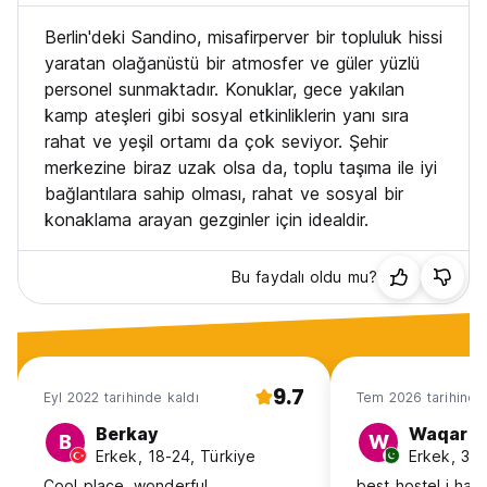
havlular için herhangi bir gizli ücret veya ekstra ücret talep
Berlin'deki Sandino, misafirperver bir topluluk hissi
etmiyoruz. Tesis bünyesinde küçük bir ücret karşılığında
çamaşır yıkama olanakları mevcuttur.
yaratan olağanüstü bir atmosfer ve güler yüzlü
personel sunmaktadır. Konuklar, gece yakılan
Açılış saatleri
kamp ateşleri gibi sosyal etkinliklerin yanı sıra
Sandino Hostel Berlin 1 Mayıs'tan 30 Eylül'e kadar açıktır.
rahat ve yeşil ortamı da çok seviyor. Şehir
Resepsiyonda 08:30 - 22:00 saatleri arasında personel
merkezine biraz uzak olsa da, toplu taşıma ile iyi
bulunmaktadır.
bağlantılara sahip olması, rahat ve sosyal bir
Varış ve kalkış
konaklama arayan gezginler için idealdir.
Giriş her gün saat 14.00'ten itibaren, çıkış ise ayrılacağınız
gün saat 11.00'e kadar yapılabilir. On iki saate kadar ücretsiz
bagaj muhafazası sunuyoruz.
Bu faydalı oldu mu?
Yatak odaları
Yatak odalarında sigara ve alkole izin verilmez (Auto-
translated from original language)
9.7
Eyl 2022 tarihinde kaldı
Tem 2026 tarihinde
Berkay
Waqar
B
W
Erkek, 18-24, Türkiye
Erkek, 31-
Cool place, wonderful
best hostel i ha