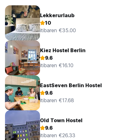
Lekkerurlaub
10
itibaren €35.00
Kiez Hostel Berlin
9.6
itibaren €16.10
EastSeven Berlin Hostel
9.6
itibaren €17.68
Old Town Hostel
9.6
itibaren €26.33