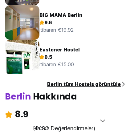
BIG MAMA Berlin
9.6
itibaren €19.92
Eastener Hostel
9.5
itibaren €15.00
Berlin tüm Hostels görüntüle
Berlin
Hakkında
8.9
Harika
(6490 Değerlendirmeler)