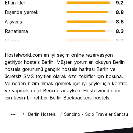
Etkinlikler
9.2
Dışarıda yemek
8.8
Alışveriş
8.5
Rahatlama
8.3
Ulasim
9.2
Gezi
9.3
Hostelworld.com en iyi seçim online rezervasyon
Kültür
9.4
getiriyor hostels Berlin. Müşteri yorumları okuyun Berlin
Gece hayatı
hostels görünümü gençlik hostels haritası Berlin ve
8.9
ücretsiz SMS teyitleri olarak özel teklifler için boşuna.
Ekonomik
8.6
Ve neden bizim almak görmek için iyi şeyler için kontrol
ve yapmak değil Berlin oradayken. Hostelworld.com
için kesin bir rehber Berlin Backpackers hostels.
Berlin Hostels
Sandino - Solo Traveler Sanctuar