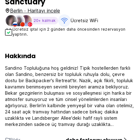
Sanctuary
Berlin · Haritayı incele
Ücretsiz WiFi
20+ kalmak
Ücretsiz iptal için 2 günden daha öncesinden rezervasyon
yaptırın.
Hakkında
Sandino Topluluğuna hoş geldiniz! Tipik hostellerden farklı
olan Sandino, benzersiz bir topluluk ruhuyla dolu, çevre
dostu bir Backpacker's Retreat'tir. Nazik, açık fikirli, topluluk
kavramını benimseyen sevimli bireyleri aramıza bekliyoruz.
Bekar gezginlerin buluşması ve sosyalleşmesi için harika bir
atmosfer sunuyoruz ve tüm cinsel yönelimlerden insanları
ağırlıyoruz. Berlin'in kalbinde yemyeşil bir vaha olan otelimiz,
24 saat açık tramvay hattından sadece birkaç dakika
uzaklıkta ve Landsberger Allee'deki hafif raylı sistem
merkezinden sadece üç tramvay durağı uzaklıkta
(Alexanderplatz'tan 20 dakika uzaklıkta) bulunuyoruz.
Bildir