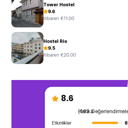
Tower Hostel
9.6
itibaren €11.00
Hostel Rio
9.5
itibaren €20.00
8.6
Harika
(562 Değerlendirmele
Etkinlikler
8