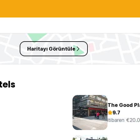
Haritayı Görüntüle
tels
The Good Pl
9.7
itibaren €20.