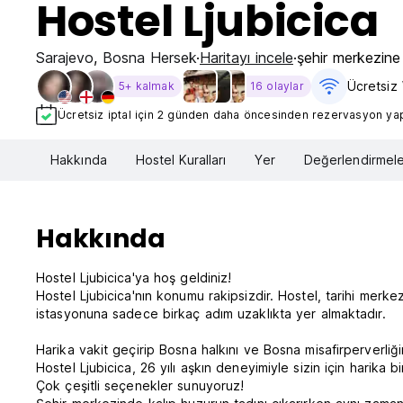
Hostel Ljubicica
Sarajevo
,
Bosna Hersek
Haritayı incele
şehir merkezin
Ücretsiz 
5+ kalmak
16 olaylar
Ücretsiz iptal için 2 günden daha öncesinden rezervasyon yapt
Hakkında
Hostel Kuralları
Yer
Değerlendirmele
Hakkında
Hostel Ljubicica'ya hoş geldiniz!
Hostel Ljubicica'nın konumu rakipsizdir. Hostel, tarihi mer
istasyonuna sadece birkaç adım uzaklıkta yer almaktadır.
Harika vakit geçirip Bosna halkını ve Bosna misafirperverliğin
Hostel Ljubicica, 26 yılı aşkın deneyimiyle sizin için harika bi
Çok çeşitli seçenekler sunuyoruz!