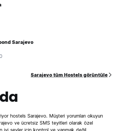
a
6
bond Sarajevo
00
Sarajevo tüm Hostels görüntüle
da
iyor hostels Sarajevo. Müşteri yorumları okuyun
ajevo ve ücretsiz SMS teyitleri olarak özel
n iyi şeyler için kontrol ve yapmak değil