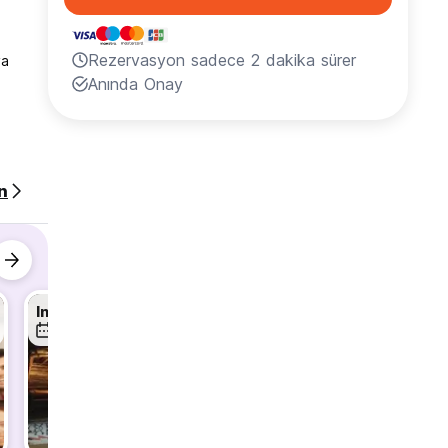
Rezervasyon sadece 2 dakika sürer
ya
Anında Onay
n
e sağ
Inside the Siege: Sarajevo's Survival
Sarajevo Genuine Free Tour with a Local
10 Ağu
11 Ağu
11 Ağu