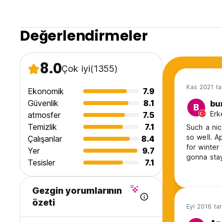
-Rezervasyon olmadan bile her zaman mevcut yataklar.
-Her yöne otobüs ve tren tarifesi.
SENİ BEKLİYORUZ!
Değerlendirmeler
Lütfen dikkat: Turist vergisi ve sigortası fiyata DAHİL DEĞİ
(Kişi başı günlük 1,50 euro) (Auto-translated from original 
8.0
Çok iyi
(1355)
Kas 2021 ta
Ekonomik
7.9
Güvenlik
8.1
bu
B
Erk
atmosfer
7.5
Temizlik
7.1
Such a nic
so well. A
Çalışanlar
8.4
for winter
Yer
9.7
gonna stay
Tesisler
7.1
gonna wel
Gezgin yorumlarının
özeti
Eyl 2016 tar