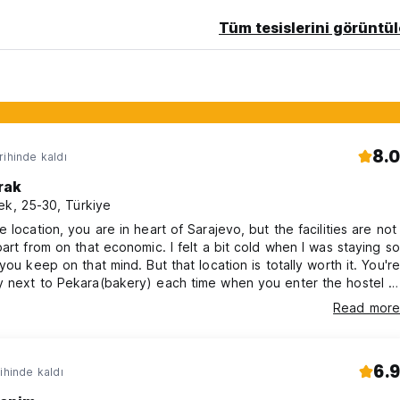
Tüm tesislerini görüntül
LDİR. Masada ödeniyor.
language)
8.0
rihinde kaldı
rak
ek, 25-30, Türkiye
e location, you are in heart of Sarajevo, but the facilities are not
part from on that economic. I felt a bit cold when I was staying so
 you keep on that mind. But that location is totally worth it. You're
 next to Pekara(bakery) each time when you enter the hostel it
come you!
Read more
6.9
ihinde kaldı