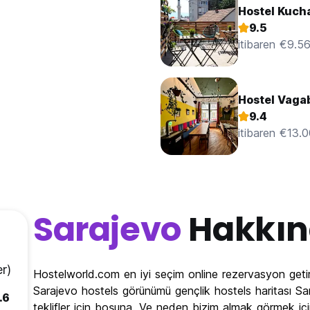
Hostel Kuch
9.5
itibaren €9.5
Hostel Vaga
9.4
itibaren €13.
Sarajevo
Hakkın
r)
Hostelworld.com en iyi seçim online rezervasyon getir
Sarajevo hostels görünümü gençlik hostels haritası Sar
.6
teklifler için boşuna. Ve neden bizim almak görmek içi