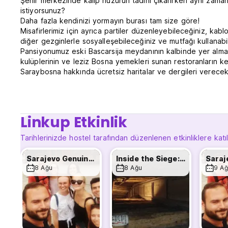
Şehir merkezinde kalıp huzurun tadını çıkarırken aynı zama
istiyorsunuz?
Daha fazla kendinizi yormayın burası tam size göre!
Misafirlerimiz için ayrıca partiler düzenleyebileceğiniz, kab
diğer gezginlerle sosyalleşebileceğiniz ve mutfağı kullanabi
Pansiyonumuz eski Bascarsija meydanının kalbinde yer almakt
kulüplerinin ve leziz Bosna yemekleri sunan restoranların keyfi
Saraybosna hakkında ücretsiz haritalar ve dergileri verecekt
Bizi nasıl bulabilirsiniz?
-Ana otobüs terminali ve tren istasyonundan 1 numaralı tra
tarafta resepsiyonumuzu göreceksiniz.
Linkup Etkinlik
- Doğu Saraybosna'daki “Lukavica” otobüs terminalinden gel
binebilirsiniz. Kalkıştan sonra düz yürümeye devam edin v
Tarihlerinizde hostel tarafından düzenlenen etkinliklere katı
Turist rehberi eşliğinde turlar ve geziler sunuyoruz!
Sarajevo Genuine Free Tour with a Local
Inside the Siege: Sarajevo's Survival
-Ücretsiz yürüyüş turu
8 Ağu
8 Ağu
9 Ağ
-Tam Saraybosna turu
-Savaş tüneli turu
- Saraybosna Kuşatması
-Olimpiyat turu
-Srebrenica'ya günlük gezi
-Neretva nehrinde rafting.