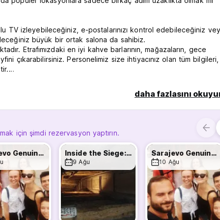
nda popüler lokasyonlara sadece birkaç adım uzaklıkta olmak mı
lolu TV izleyebileceğiniz, e-postalarınızı kontrol edebileceğiniz ve
leceğiniz büyük bir ortak salona da sahibiz.
adır. Etrafımızdaki en iyi kahve barlarının, mağazaların, gece
ni çıkarabilirsiniz. Personelimiz size ihtiyacınız olan tüm bilgileri,
ir.
daha fazlasını okuyu
mvaya binin ve 8. durak olan “Başçarşı”dan inin ve sadece 5 metr
iyorsanız 31e (Vijecnica-Dobrinja) numaralı halk otobüsüne
e 150 metre sonra resepsiyonumuzu göreceksiniz.
lmak için şimdi rezervasyon yaptırın.
Sarajevo Genuine Free Tour with a Local
Inside the Siege: Sarajevo's Survival
Sarajevo Genuine Free Tour with a Local
u
9 Ağu
10 Ağu