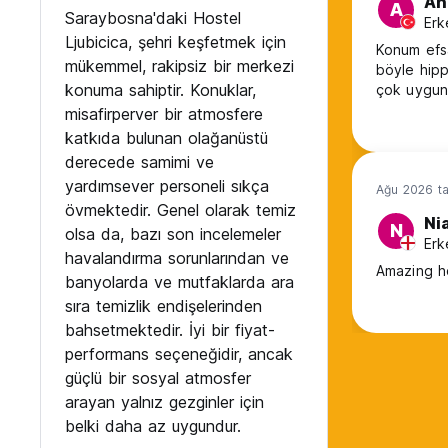
An
A
Saraybosna'daki Hostel
Erk
Ljubicica, şehri keşfetmek için
Konum efsa
mükemmel, rakipsiz bir merkezi
böyle hippi
konuma sahiptir. Konuklar,
çok uygun.
misafirperver bir atmosfere
katkıda bulunan olağanüstü
derecede samimi ve
yardımsever personeli sıkça
Ağu 2026 ta
övmektedir. Genel olarak temiz
Nia
N
olsa da, bazı son incelemeler
Erk
havalandırma sorunlarından ve
Amazing h
banyolarda ve mutfaklarda ara
sıra temizlik endişelerinden
bahsetmektedir. İyi bir fiyat-
performans seçeneğidir, ancak
güçlü bir sosyal atmosfer
arayan yalnız gezginler için
belki daha az uygundur.