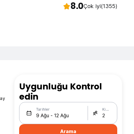
8.0
Çok iyi
(1355)
Uygunluğu Kontrol
edin
vay
Tarihler
Kişi Sayısı
Arama