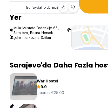
Bu faydalı oldu mu?
Yer
Mula Mustafe Bašeskije 65,
Sarajevo, Bosna Hersek
şehir merkezine 0.5km
Sarajevo'da Daha Fazla hos
War Hostel
9.9
itibaren €25.00