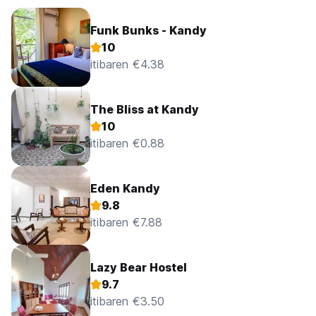
Funk Bunks - Kandy
10
itibaren €4.38
The Bliss at Kandy
10
itibaren €0.88
Eden Kandy
9.8
itibaren €7.88
Lazy Bear Hostel
9.7
itibaren €3.50