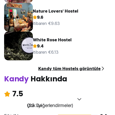
Nature Lovers' Hostel
9.6
itibaren €9.63
White Rose Hostel
9.4
itibaren €6.13
Kandy tüm Hostels görüntüle
Kandy
Hakkında
7.5
Çok iyi
(62 Değerlendirmeler)