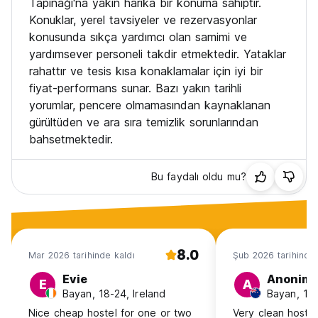
Tapınağı'na yakın harika bir konuma sahiptir.
Konuklar, yerel tavsiyeler ve rezervasyonlar
konusunda sıkça yardımcı olan samimi ve
yardımsever personeli takdir etmektedir. Yataklar
rahattır ve tesis kısa konaklamalar için iyi bir
fiyat-performans sunar. Bazı yakın tarihli
yorumlar, pencere olmamasından kaynaklanan
gürültüden ve ara sıra temizlik sorunlarından
bahsetmektedir.
Bu faydalı oldu mu?
8.0
Mar 2026 tarihinde kaldı
Şub 2026 tarihinde 
Evie
Anonim
E
A
Bayan, 18-24, Ireland
Bayan, 18
Nice cheap hostel for one or two
Very clean hostel