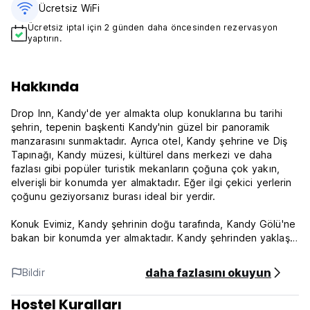
Ücretsiz WiFi
Ücretsiz iptal için 2 günden daha öncesinden rezervasyon
yaptırın.
Hakkında
Drop Inn, Kandy'de yer almakta olup konuklarına bu tarihi
şehrin, tepenin başkenti Kandy'nin güzel bir panoramik
manzarasını sunmaktadır. Ayrıca otel, Kandy şehrine ve Diş
Tapınağı, Kandy müzesi, kültürel dans merkezi ve daha
fazlası gibi popüler turistik mekanların çoğuna çok yakın,
elverişli bir konumda yer almaktadır. Eğer ilgi çekici yerlerin
çoğunu geziyorsanız burası ideal bir yerdir.
Konuk Evimiz, Kandy şehrinin doğu tarafında, Kandy Gölü'ne
bakan bir konumda yer almaktadır. Kandy şehrinden yaklaşık
900 metre uzaktadır. Diş kutsal tapınağının yakınında yürüme
mesafesindedir. Bahirawakanda Budist heykelini, kandy
daha fazlasını okuyun
Bildir
şehrini ve gölü görebileceğiniz tek yer burasıdır. bir kere.
Hostel Kuralları
Drop In'in Tarihi 20 yıllıktır ve yeni bir Yönetim ile yeniden