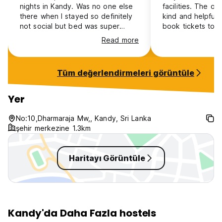
nights in Kandy. Was no one else
facilities. The o
there when I stayed so definitely
kind and helpful.
not social but bed was super
book tickets to 
comfy and it’s well located. Close
culture show whi
Read more
to Kandy lake and the temple of
appreciated
the tooth. Great value, would stay
again
Tüm değerlendirmeleri görüntüle
Yer
No:10,Dharmaraja Mw,, Kandy, Sri Lanka
şehir merkezine 1.3km
Haritayı Görüntüle
Kandy'da Daha Fazla hostels