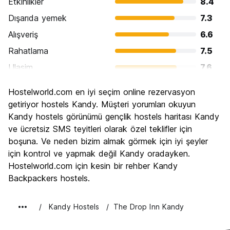
Etkinlikler
8.4
Dışarıda yemek
7.3
Alışveriş
6.6
Rahatlama
7.5
Ulasim
7.6
Gezi
8.5
Hostelworld.com en iyi seçim online rezervasyon
Kültür
8.6
getiriyor hostels Kandy. Müşteri yorumları okuyun
Gece hayatı
Kandy hostels görünümü gençlik hostels haritası Kandy
5.1
ve ücretsiz SMS teyitleri olarak özel teklifler için
Ekonomik
8.0
boşuna. Ve neden bizim almak görmek için iyi şeyler
için kontrol ve yapmak değil Kandy oradayken.
Hostelworld.com için kesin bir rehber Kandy
Backpackers hostels.
Kandy Hostels
The Drop Inn Kandy