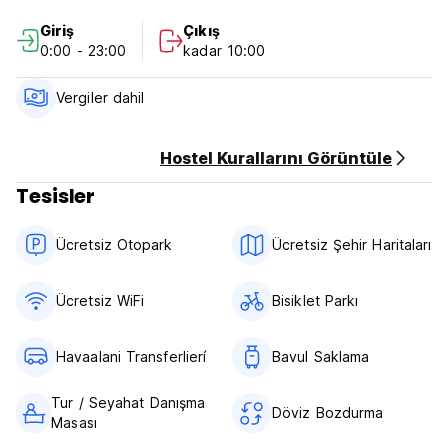
yayınlanıp yeniden açılmıştır. Drop In'in ekibi, konaklamanızı
Giriş
Çıkış
gerçekten sade ve konforlu hissetmenizi sağlayacak samimi,
0:00 - 23:00
kadar 10:00
Kişiselleştirilmiş ve Konukseverlik hizmeti sunarak size
hizmet vermektedir.
Vergiler dahil
Tesis bünyesindeki tur masasında günübirlik geziler ve gezi
düzenlemeleri yapılabilir. (Auto-translated from original
language)
Hostel Kurallarını Görüntüle
Tesisler
Ücretsiz Otopark
Ücretsiz Şehir Haritaları
Ücretsiz WiFi
Bisiklet Parkı
Havaalani Transferlierí
Bavul Saklama
Tur / Seyahat Danışma
Döviz Bozdurma
Masası