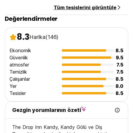
Tüm tesislerini görüntüle
Değerlendirmeler
8.3
Harika
(146)
Ekonomik
8.5
Güvenlik
9.5
atmosfer
7.5
Temizlik
7.5
Çalışanlar
8.5
Yer
8.0
Tesisler
8.5
Gezgin yorumlarının özeti
The Drop Inn Kandy, Kandy Gölü ve Diş