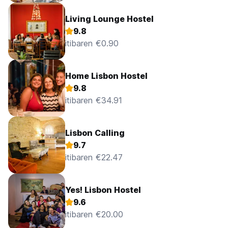
Living Lounge Hostel
9.8
itibaren €0.90
Home Lisbon Hostel
9.8
itibaren €34.91
Lisbon Calling
9.7
itibaren €22.47
Yes! Lisbon Hostel
9.6
itibaren €20.00