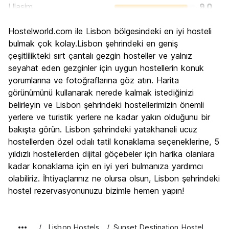
Ulasim
9.0
Gezi
9.2
Hostelworld.com ile Lisbon bölgesindeki en iyi hosteli
Kültür
9.2
bulmak çok kolay.Lisbon şehrindeki en geniş
Gece hayatı
çeşitlilikteki sırt çantalı gezgin hosteller ve yalnız
8.6
seyahat eden gezginler için uygun hostellerin konuk
Ekonomik
8.9
yorumlarına ve fotoğraflarına göz atın. Harita
görünümünü kullanarak nerede kalmak istediğinizi
belirleyin ve Lisbon şehrindeki hostellerimizin önemli
yerlere ve turistik yerlere ne kadar yakın olduğunu bir
bakışta görün. Lisbon şehrindeki yatakhaneli ucuz
hostellerden özel odalı tatil konaklama seçeneklerine, 5
yıldızlı hostellerden dijital göçebeler için harika olanlara
kadar konaklama için en iyi yeri bulmanıza yardımcı
olabiliriz. İhtiyaçlarınız ne olursa olsun, Lisbon şehrindeki
hostel rezervasyonunuzu bizimle hemen yapın!
Lisbon Hostels
Sunset Destination Hostel