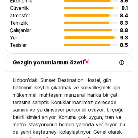
Ekonomik
8.6
Güvenlik
9.1
atmosfer
8.4
Temizlik
8.3
Çalışanlar
8.8
Yer
9.3
Tesisler
8.5
Gezgin yorumlarının özeti
Lizbon'daki Sunset Destination Hostel, gün
batımının keyfini çıkarmak ve sosyalleşmek için
mükemmel, muhteşem manzaralı harika bir çatı
terasına sahiptir. Konuklar inanılmaz derecede
samimi ve yardımsever personeli övüyor, birçoğu
belirli isimleri anıyor. Konumu çok uygun, tren ve
metro istasyonunun hemen yanında yer alıyor, bu
da şehri keşfetmeyi kolaylaştırıyor. Genel olarak