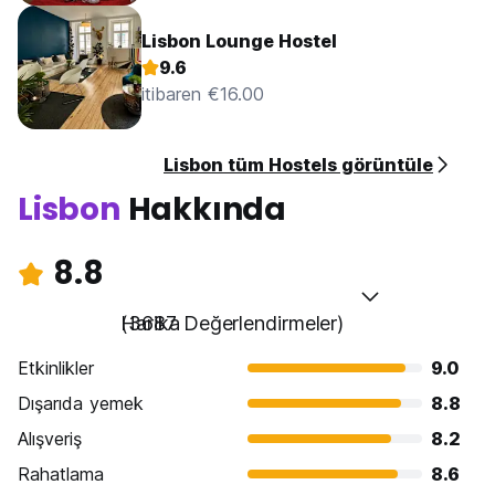
Lisbon Lounge Hostel
9.6
itibaren €16.00
Lisbon tüm Hostels görüntüle
Lisbon
Hakkında
8.8
Harika
(3687 Değerlendirmeler)
Etkinlikler
9.0
Dışarıda yemek
8.8
Alışveriş
8.2
Rahatlama
8.6