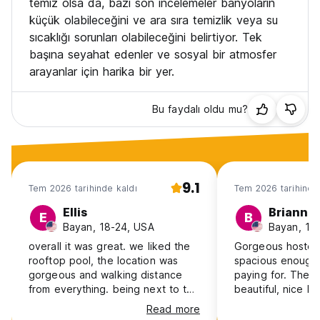
temiz olsa da, bazı son incelemeler banyoların
küçük olabileceğini ve ara sıra temizlik veya su
sıcaklığı sorunları olabileceğini belirtiyor. Tek
başına seyahat edenler ve sosyal bir atmosfer
arayanlar için harika bir yer.
Bu faydalı oldu mu?
9.1
Tem 2026 tarihinde kaldı
Tem 2026 tarihinde
Ellis
Brianna
E
B
Bayan, 18-24, USA
Bayan, 18
overall it was great. we liked the
Gorgeous hostel.
rooftop pool, the location was
spacious enough 
gorgeous and walking distance
paying for. The r
from everything. being next to the
beautiful, nice ba
train station was super convenient
Lovely location f
Read more
but it did smell like pee outside
boardwalk, going 