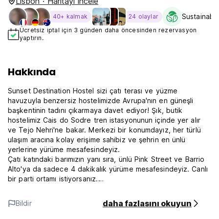
Lisbon · Haritayı incele
Sustainabil
40+ kalmak
24 olaylar
Ücretsiz iptal için 3 günden daha öncesinden rezervasyon
yaptırın.
Hakkında
Sunset Destination Hostel sizi çatı terası ve yüzme
havuzuyla benzersiz hostelimizde Avrupa'nın en güneşli
başkentinin tadını çıkarmaya davet ediyor! Şık, butik
hostelimiz Cais do Sodre tren istasyonunun içinde yer alır
ve Tejo Nehri'ne bakar. Merkezi bir konumdayız, her türlü
ulaşım aracına kolay erişime sahibiz ve şehrin en ünlü
yerlerine yürüme mesafesindeyiz.
Çatı katındaki barımızın yanı sıra, ünlü Pink Street ve Barrio
Alto'ya da sadece 4 dakikalık yürüme mesafesindeyiz. Canlı
bir parti ortamı istiyorsanız.
Lojistik ve dijital göçebe ihtiyaçlarınız için hostel genelinde
daha fazlasını okuyun
Bildir
WiFi sunuyoruz.
Hokapi çatı barımızda leziz kokteyllerimizi tadın veya her