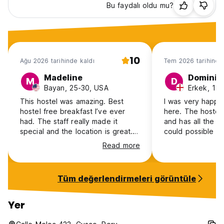
Bu faydalı oldu mu?
10
Ağu 2026 tarihinde kaldı
Tem 2026 tarihinde
Madeline
Dominic
M
D
Bayan, 25-30, USA
Erkek, 18-
This hostel was amazing. Best
I was very happy
hostel free breakfast I’ve ever
here. The hostel 
had. The staff really made it
and has all the a
special and the location is great.
could possible n
On the quieter side, which is what
the road there is
Read more
I was hoping.
everything and the
very comfortable. Additionally, t
staff (namely Ed
Tüm değerlendirmeleri görüntüle
are extremely fri
hospitable. They
finding my way a
Yer
and made my sta
comfortable. The 