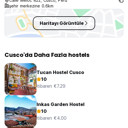
Calle Meloc 422, Cusco, Peru
included is health
şehir merkezine 0.6km
the price beats 
around!!!
Haritayı Görüntüle
Cusco'da Daha Fazla hostels
Tucan Hostel Cusco
10
itibaren €7.29
Inkas Garden Hostel
10
itibaren €4.00