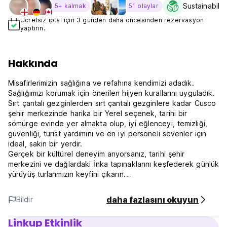
Sustainabilit
5+ kalmak
51 olaylar
Ücretsiz iptal için 3 günden daha öncesinden rezervasyon
yaptırın.
Hakkında
Misafirlerimizin sağlığına ve refahına kendimizi adadık.
Sağlığımızı korumak için önerilen hijyen kurallarını uyguladık.
Sırt çantalı gezginlerden sırt çantalı gezginlere kadar Cusco
şehir merkezinde harika bir Yerel seçenek, tarihi bir
sömürge evinde yer almakta olup, iyi eğlenceyi, temizliği,
güvenliği, turist yardımını ve en iyi personeli sevenler için
ideal, sakin bir yerdir.
Gerçek bir kültürel deneyim arıyorsanız, tarihi şehir
merkezini ve dağlardaki İnka tapınaklarını keşfederek günlük
yürüyüş turlarımızın keyfini çıkarın.
XVIII. yüzyıldan kalma bir binada yer alan VIP HOUSE Cusco,
ziyaretçilerin barın, iyi müziğin keyfini çıkarabileceği ve
daha fazlasını okuyun
Bildir
diğer gezginlerle tanışabileceği ışık ve cazibe dolu ortak
alanlara, ücretsiz internet ve wi-fi'ye, son derece güler
Linkup Etkinlik
yüzlü personele ve mükemmel hizmet veren kurum içi