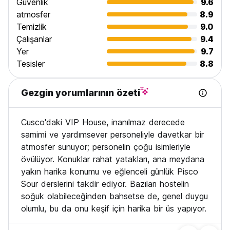
Güvenlik
9.6
atmosfer
8.9
Temizlik
9.0
Çalışanlar
9.4
Yer
9.7
Tesisler
8.8
Gezgin yorumlarının özeti
Cusco'daki VIP House, inanılmaz derecede
samimi ve yardımsever personeliyle davetkar bir
atmosfer sunuyor; personelin çoğu isimleriyle
övülüyor. Konuklar rahat yatakları, ana meydana
yakın harika konumu ve eğlenceli günlük Pisco
Sour derslerini takdir ediyor. Bazıları hostelin
soğuk olabileceğinden bahsetse de, genel duygu
olumlu, bu da onu keşif için harika bir üs yapıyor.