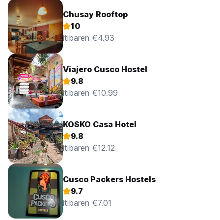
Chusay Rooftop
10
itibaren €4.93
Viajero Cusco Hostel
9.8
itibaren €10.99
KOSKO Casa Hotel
9.8
itibaren €12.12
Cusco Packers Hostels
9.7
itibaren €7.01