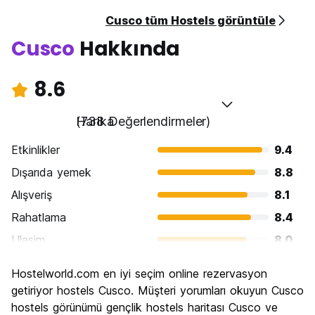
Cusco tüm Hostels görüntüle
Cusco
Hakkında
8.6
Harika
(738 Değerlendirmeler)
Etkinlikler
9.4
Dışarıda yemek
8.8
Alışveriş
8.1
Rahatlama
8.4
Ulasim
8.0
Gezi
9.4
Hostelworld.com en iyi seçim online rezervasyon
Kültür
9.5
getiriyor hostels Cusco. Müşteri yorumları okuyun Cusco
Gece hayatı
hostels görünümü gençlik hostels haritası Cusco ve
8.0