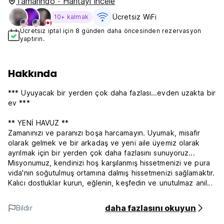
Tamarindo · Haritayı incele
Ücretsiz WiFi
10+ kalmak
Ücretsiz iptal için 8 günden daha öncesinden rezervasyon
yaptırın.
Hakkında
*** Uyuyacak bir yerden çok daha fazlası...evden uzakta bir
ev ***
** YENİ HAVUZ **
Zamanınızı ve paranızı boşa harcamayın. Uyumak, misafir
olarak gelmek ve bir arkadaş ve yeni aile üyemiz olarak
ayrılmak için bir yerden çok daha fazlasını sunuyoruz...
Misyonumuz, kendinizi hoş karşılanmış hissetmenizi ve pura
vida'nın soğutulmuş ortamına dalmış hissetmenizi sağlamaktır.
Kalıcı dostluklar kurun, eğlenin, keşfedin ve unutulmaz anılar
yaratın...
daha fazlasını okuyun
Bildir
*** Hımmm milyon dolarlık soru: Neden bizimle kalmalısınız?