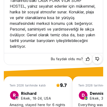
Tamarindo'daki CASA PURA VIDA SURF
arkadaşlarını veya ailelerini bizimle kalmaları için gönderiyor.
Soğuk ve rahat atmosferi teşvik ettiğimiz gibi, aynı zamanda
HOSTEL, yalnız seyahat edenler için mükemmel,
çok soğukkanlı, misafirperver, pozitif ve gerçekten
harika bir sosyal atmosfer sunar. Konuklar, plaja
mutluyuz. Biz sadece işimizi, yaptığımız işi ve pansiyonu
ve şehir olanaklarına kısa bir yürüyüş
seviyoruz. Bu tavrımızı, açıklığımızı, yardım etme isteğimizi ve
mesafesindeki merkezi konumu çok beğeniyor.
kendinizi evinizde hissedebilmeniz için ekstra çaba
Personel, samimiyeti ve yardımseverliği ile sıkça
harcamamızı gösterir. Tamarindo ve keşfedilecek gizli
noktaları hakkında ama genel olarak Kosta Rika hakkında
övülüyor. Genel olarak temiz olsa da, bazı yakın
çok bilgili olduğumuzdan bahsetmiyorum bile.
tarihli yorumlar banyoların iyileştirilebileceğini
belirtiyor.
*** Değer ***
Kısıtlı bir bütçeyle seyahat ettiğinizi biliyoruz ve odalarımızı
Bu faydalı oldu mu?
buna göre fiyatlandırıyoruz. Kaliteyi, konforu, temizliği ve en
iyi lokasyonu sunuyoruz. Tamarindo'da bu kadar çok olanak,
kalite, temizlik ve mükemmel konuma sahip, paranızın
karşılığını veren daha iyi bir yer bulamayacağınızı garanti
edebiliriz. Pura Vida MINI hostel Tamarindo'da çeşitli
9.7
Tem 2026 tarihinde kaldı
Tem 2026 tarihinde
seçeneklerimiz var: Vantilatörlü yatakhaneler, klimalı
yatakhaneler, kadın yatakhaneleri, ortak banyolu veya özel
Richard
Dennis
R
D
banyolu özel oda ve aile süiti.
Erkek, 18-24, USA
Erkek, 31
Amazing, stayed here for 6 nights
Everything was g