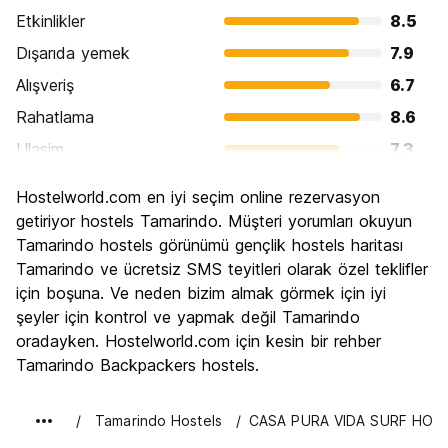
ve diğer yerli hayvanlar.
Etkinlikler
8.5
*** Talimatlar ***
Dışarıda yemek
7.9
GPS: 10.2959922, -85.8418156
Alışveriş
6.7
Çevrimdışı haritalara sahip olmak için Maps.me'yi de
indirebilirsiniz. (Auto-translated from original language)
Rahatlama
8.6
Ulasim
7.3
Gezi
6.7
Hostelworld.com en iyi seçim online rezervasyon
Kültür
6.2
getiriyor hostels Tamarindo. Müşteri yorumları okuyun
Gece hayatı
Tamarindo hostels görünümü gençlik hostels haritası
8.0
Tamarindo ve ücretsiz SMS teyitleri olarak özel teklifler
Ekonomik
6.8
için boşuna. Ve neden bizim almak görmek için iyi
şeyler için kontrol ve yapmak değil Tamarindo
oradayken. Hostelworld.com için kesin bir rehber
Tamarindo Backpackers hostels.
Tamarindo Hostels
CASA PURA VIDA SURF HOS