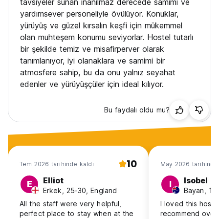
tavsiyeler sunan inanılmaz derecede samimi ve
yardımsever personeliyle övülüyor. Konuklar,
Genel:
yürüyüş ve güzel kırsalın keşfi için mükemmel
olan muhteşem konumu seviyorlar. Hostel tutarlı
Çocuk Dostu.
bir şekilde temiz ve misafirperver olarak
Sigara içilmez.
Sokağa çıkma yasağı: Dış kapıları saat 23.30'da kilitledik,
tanımlanıyor, iyi olanaklara ve samimi bir
dolayısıyla konukların o zamana kadar binaya geri dönmeleri
atmosfere sahip, bu da onu yalnız seyahat
gerekmektedir ancak isterlerse geç saatlere kadar uyanık
edenler ve yürüyüşçüler için ideal kılıyor.
kalabilir ve salon alanını kullanabilirler. (Auto-translated from
original language)
Bu faydalı oldu mu?
10
Tem 2026 tarihinde kaldı
May 2026 tarihinde
Elliot
Isobel
E
I
Erkek, 25-30, England
Bayan, 18-
All the staff were very helpful,
I loved this hoste
perfect place to stay when at the
recommend over a