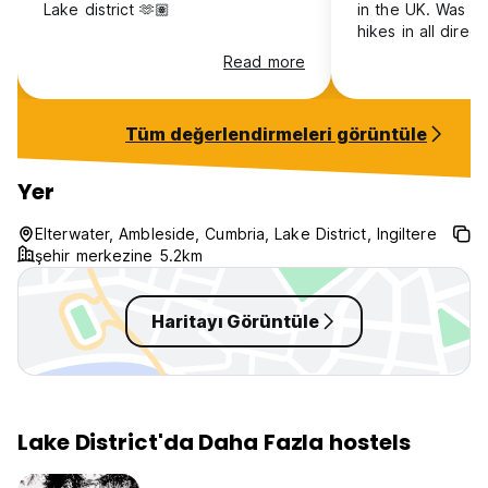
Lake district 🫶🏽
in the UK. Was so
hikes in all direc
from the hostel.
Read more
get into bigger 
Didn’t have any l
belongings, althou
Tüm değerlendirmeleri görüntüle
particularly worr
be stealing thing
Yer
Elterwater, Ambleside, Cumbria, Lake District, Ingiltere
şehir merkezine 5.2km
Haritayı Görüntüle
Lake District'da Daha Fazla hostels