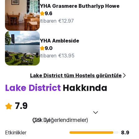
YHA Grasmere Butharlyp Howe
9.6
itibaren €12.97
YHA Ambleside
9.0
itibaren €13.95
Lake District tüm Hostels görüntüle
Lake District
Hakkında
7.9
Çok iyi
(99 Değerlendirmeler)
Etkinlikler
8.9