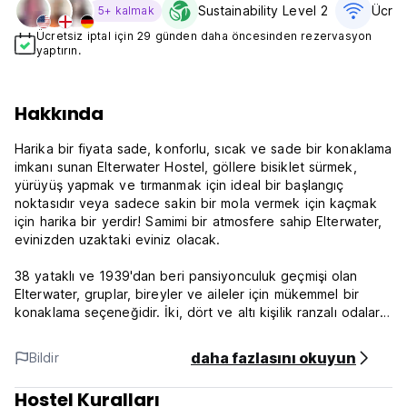
Sustainability Level 2
Ücret
5+ kalmak
Ücretsiz iptal için 29 günden daha öncesinden rezervasyon
yaptırın.
Hakkında
Harika bir fiyata sade, konforlu, sıcak ve sade bir konaklama
imkanı sunan Elterwater Hostel, göllere bisiklet sürmek,
yürüyüş yapmak ve tırmanmak için ideal bir başlangıç ​​
noktasıdır veya sadece sakin bir mola vermek için kaçmak
için harika bir yerdir! Samimi bir atmosfere sahip Elterwater,
evinizden uzaktaki eviniz olacak.
38 yataklı ve 1939'dan beri pansiyonculuk geçmişi olan
Elterwater, gruplar, bireyler ve aileler için mükemmel bir
konaklama seçeneğidir. İki, dört ve altı kişilik ranzalı odaları,
geniş oturma ve yemek alanı, leziz ev yapımı yemekleri ve
kendi yemeklerini hazırlayabilecekleri büyük mutfağıyla
daha fazlasını okuyun
Bildir
tesis, Göller'i ziyaret eden herkes için mükemmeldir.
Hostel Kuralları
Ayrıca dinlenmek ve diğer konuklarla hikayeler paylaşmak,