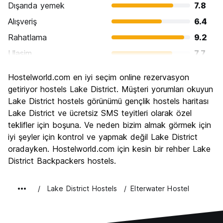
Dışarıda yemek
7.8
Alışveriş
6.4
Rahatlama
9.2
Ulasim
7.7
Gezi
9.3
Hostelworld.com en iyi seçim online rezervasyon
Kültür
8.1
getiriyor hostels Lake District. Müşteri yorumları okuyun
Gece hayatı
Lake District hostels görünümü gençlik hostels haritası
5.7
Lake District ve ücretsiz SMS teyitleri olarak özel
Ekonomik
7.9
teklifler için boşuna. Ve neden bizim almak görmek için
iyi şeyler için kontrol ve yapmak değil Lake District
oradayken. Hostelworld.com için kesin bir rehber Lake
District Backpackers hostels.
Lake District Hostels
Elterwater Hostel