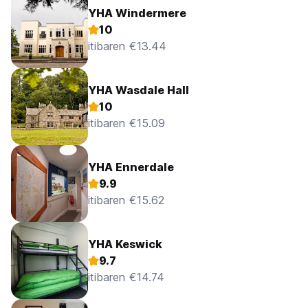
YHA Windermere
10
itibaren €13.44
YHA Wasdale Hall
10
itibaren €15.09
YHA Ennerdale
9.9
itibaren €15.62
YHA Keswick
9.7
itibaren €14.74