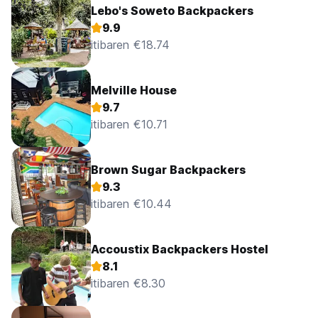
Lebo's Soweto Backpackers
9.9
itibaren €18.74
Melville House
9.7
itibaren €10.71
Brown Sugar Backpackers
9.3
itibaren €10.44
Accoustix Backpackers Hostel
8.1
itibaren €8.30