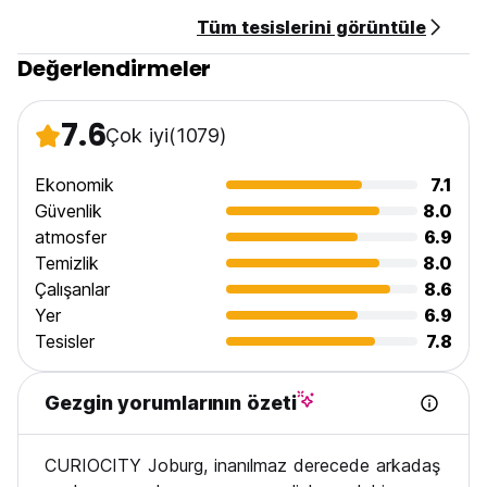
translated from original language)
Tüm tesislerini görüntüle
Değerlendirmeler
7.6
Çok iyi
(1079)
Ekonomik
7.1
Güvenlik
8.0
atmosfer
6.9
Temizlik
8.0
Çalışanlar
8.6
Yer
6.9
Tesisler
7.8
Gezgin yorumlarının özeti
CURIOCITY Joburg, inanılmaz derecede arkadaş