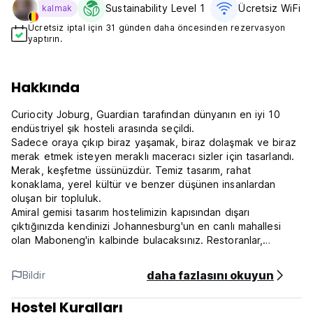
Sustainability Level 1
Ücretsiz WiFi
kalmak
Ücretsiz iptal için 31 günden daha öncesinden rezervasyon
yaptırın.
Hakkında
Curiocity Joburg, Guardian tarafından dünyanın en iyi 10
endüstriyel şık hosteli arasında seçildi.
Sadece oraya çıkıp biraz yaşamak, biraz dolaşmak ve biraz
merak etmek isteyen meraklı maceracı sizler için tasarlandı.
Merak, keşfetme üssünüzdür. Temiz tasarım, rahat
konaklama, yerel kültür ve benzer düşünen insanlardan
oluşan bir topluluk.
Amiral gemisi tasarım hostelimizin kapısından dışarı
çıktığınızda kendinizi Johannesburg'un en canlı mahallesi
olan Maboneng'in kalbinde bulacaksınız. Restoranlar,
kafeler, müzeler ve marketlerin her köşede yer aldığı bu
kumlu, muhteşem şehir ormanının her santimini keşfetmek
daha fazlasını okuyun
Bildir
isteyeceksiniz.
Hostel Kuralları
İster yalnız uçuyor olun, ister hunni'nizle ya da bir grup