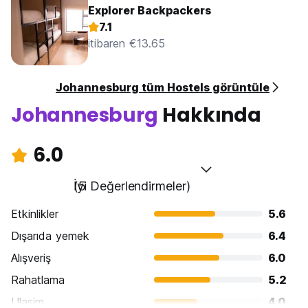
Explorer Backpackers
7.1
itibaren €13.65
Johannesburg tüm Hostels görüntüle
Johannesburg
Hakkında
6.0
İyi
(5 Değerlendirmeler)
Etkinlikler
5.6
Dışarıda yemek
6.4
Alışveriş
6.0
Rahatlama
5.2
Ulasim
4.0