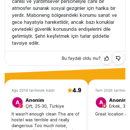
canlısı ve yardımsever personeliyle canlı bir
atmosfer sunarak sosyal gezginler için harika bir
yerdir. Maboneng bölgesindeki konumu sanat ve
gece hayatıyla hareketlidir, ancak bazı konuklar
çevredeki güvenlik konusunda endişelerini dile
getirmiştir. Şehri keşfetmek için turlar şiddetle
tavsiye edilir.
Bu faydalı oldu mu?
4.9
Ağu 2018 tarihinde kaldı
Tem 2026 tarihinde
Anonim
Anonim
A
A
Çift, 25-30, Türkiye
Erkek, 31-
It wasn't enough clean The are of
Great location and
hostel was terrible and really
dangerous Too much noise,