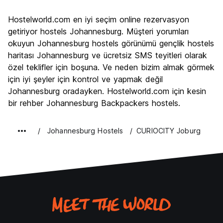
Gezi
7.2
Hostelworld.com en iyi seçim online rezervasyon
Kültür
7.2
getiriyor hostels Johannesburg. Müşteri yorumları
Gece hayatı
okuyun Johannesburg hostels görünümü gençlik hostels
5.2
haritası Johannesburg ve ücretsiz SMS teyitleri olarak
Ekonomik
7.2
özel teklifler için boşuna. Ve neden bizim almak görmek
için iyi şeyler için kontrol ve yapmak değil
Johannesburg oradayken. Hostelworld.com için kesin
bir rehber Johannesburg Backpackers hostels.
Johannesburg Hostels
CURIOCITY Joburg