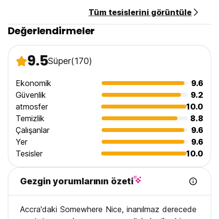
Tüm tesislerini görüntüle
Değerlendirmeler
9.5
Süper
(170)
Ekonomik
9.6
Güvenlik
9.2
atmosfer
10.0
Temizlik
8.8
Çalışanlar
9.6
Yer
9.6
Tesisler
10.0
Gezgin yorumlarının özeti
Accra'daki Somewhere Nice, inanılmaz derecede