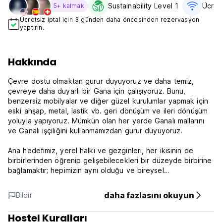
Sustainability Level 1
Ücret
5+ kalmak
Ücretsiz iptal için 3 günden daha öncesinden rezervasyon
yaptırın.
Hakkında
Çevre dostu olmaktan gurur duyuyoruz ve daha temiz,
çevreye daha duyarlı bir Gana için çalışıyoruz. Bunu,
benzersiz mobilyalar ve diğer güzel kurulumlar yapmak için
eski ahşap, metal, lastik vb. geri dönüşüm ve ileri dönüşüm
yoluyla yapıyoruz. Mümkün olan her yerde Ganalı mallarını
ve Ganalı işçiliğini kullanmamızdan gurur duyuyoruz.
Ana hedefimiz, yerel halkı ve gezginleri, her ikisinin de
birbirlerinden öğrenip gelişebilecekleri bir düzeyde birbirine
bağlamaktır; hepimizin aynı olduğu ve bireysel
kişiliklerimizden öğrenebildiği bir topluluk.
daha fazlasını okuyun
Bildir
Size 24 saat resepsiyon hizmeti sağlıyoruz. Tesisimizde 24
saat güvenlik personeliyle yüksek güvenlik standartlarını
Hostel Kuralları
koruyoruz.