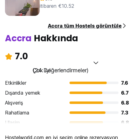
itibaren €10.52
Accra tüm Hostels görüntüle
Accra
Hakkında
7.0
Çok iyi
(24 Değerlendirmeler)
Etkinlikler
7.6
Dışarıda yemek
6.7
Alışveriş
6.8
Rahatlama
7.3
Ulasim
6.8
Gezi
6.7
Hostelworld.com en iyi seçim online rezervasyon