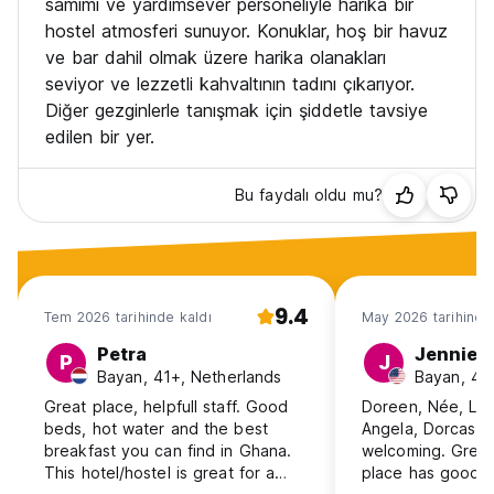
samimi ve yardımsever personeliyle harika bir
hostel atmosferi sunuyor. Konuklar, hoş bir havuz
ve bar dahil olmak üzere harika olanakları
seviyor ve lezzetli kahvaltının tadını çıkarıyor.
Diğer gezginlerle tanışmak için şiddetle tavsiye
edilen bir yer.
Bu faydalı oldu mu?
9.4
Tem 2026 tarihinde kaldı
May 2026 tarihinde
Petra
Jennie
P
J
Bayan, 41+, Netherlands
Bayan, 41
Great place, helpfull staff. Good
Doreen, Née, Lind
beds, hot water and the best
Angela, Dorcas st
breakfast you can find in Ghana.
welcoming. Great
This hotel/hostel is great for a
place has good l