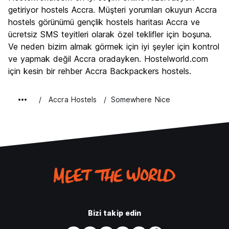
Kültür
7.6
getiriyor hostels Accra. Müşteri yorumları okuyun Accra
Gece hayatı
hostels görünümü gençlik hostels haritası Accra ve
6.2
ücretsiz SMS teyitleri olarak özel teklifler için boşuna.
Ekonomik
7.8
Ve neden bizim almak görmek için iyi şeyler için kontrol
ve yapmak değil Accra oradayken. Hostelworld.com
için kesin bir rehber Accra Backpackers hostels.
Accra Hostels
Somewhere Nice
Bizi takip edin