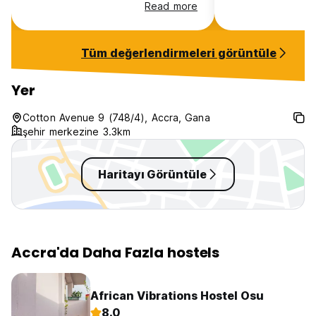
long or short stay.
hotel is well main
Read more
hostel vibe. Good
breakfast. They 
bread from scratc
Tüm değerlendirmeleri görüntüle
hostel was like 
They have a souv
manage by Doreen 
Yer
Makola market minus the stress. I
understand why 
Cotton Avenue 9 (748/4), Accra, Gana
has great reviews
şehir merkezine 3.3km
It is somewhere n
Haritayı Görüntüle
Accra'da Daha Fazla hostels
African Vibrations Hostel Osu
8.0