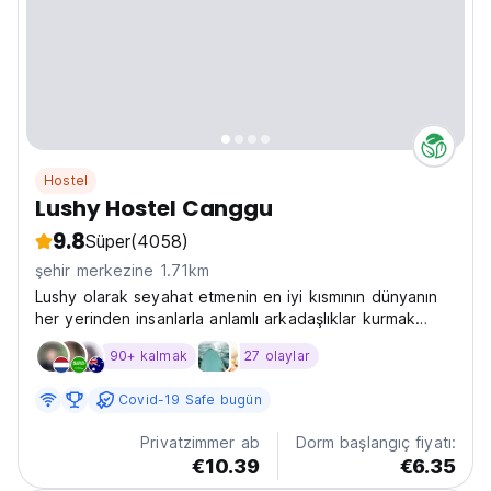
Hostel
Lushy Hostel Canggu
9.8
Süper
(4058)
şehir merkezine 1.71km
Lushy olarak seyahat etmenin en iyi kısmının dünyanın
her yerinden insanlarla anlamlı arkadaşlıklar kurmak
olduğuna inanıyoruz.
90+ kalmak
27 olaylar
Covid-19 Safe bugün
Privatzimmer ab
Dorm başlangıç fiyatı:
€10.39
€6.35