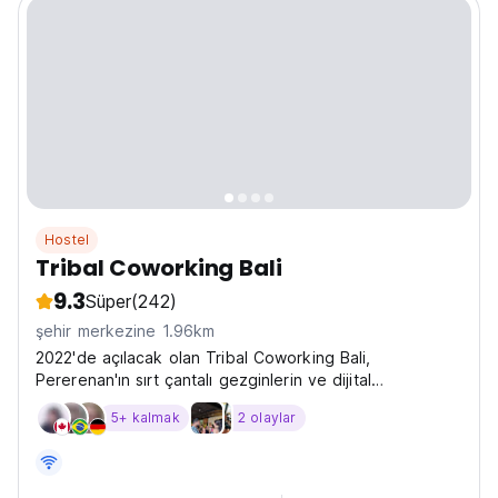
Hostel
Tribal Coworking Bali
9.3
Süper
(242)
şehir merkezine 1.96km
2022'de açılacak olan Tribal Coworking Bali,
Pererenan'ın sırt çantalı gezginlerin ve dijital
göçebelerin Çalışma, Oyun ve Konaklama için yeni
5+ kalmak
2 olaylar
mekanıdır.