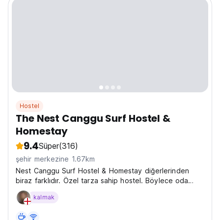
Hostel
The Nest Canggu Surf Hostel &
Homestay
9.4
Süper
(316)
şehir merkezine 1.67km
Nest Canggu Surf Hostel & Homestay diğerlerinden
biraz farklıdır. Özel tarza sahip hostel. Böylece oda
arkadaşınız siz uyurken tarzınızın nasıl olduğunu
kalmak
göremez.