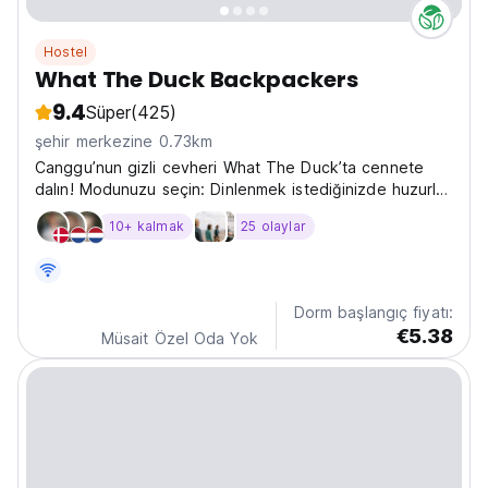
Hostel
What The Duck Backpackers
9.4
Süper
(425)
şehir merkezine 0.73km
Canggu’nun gizli cevheri What The Duck’ta cennete
dalın! Modunuzu seçin: Dinlenmek istediğinizde huzurlu
ve sakin, parti havasındaysanız eğlenceli ve sosyal.
10+ kalmak
25 olaylar
Açık hava spor salonuna sahip Canggu'nun en büyük
bahçesiyle, burada herkes için bir şeyler var!...
Dorm başlangıç fiyatı:
€5.38
Müsait Özel Oda Yok