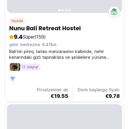
Hostel
Nunu Bali Retreat Hostel
9.4
Süper
(159)
şehir merkezine 6.47km
Bali'nin pirinç tarlası manzarasının kalbinde, nehir
kenarındaki gizli tapınaklara ve şelalelere yürüme
mesafesinde yer alan, nehir kenarındaki ekolojik bir
11 olaylar
sığınak olan Nunu Bali'nin sakin güzelliğine kendinizi
kaptırın.
Privatzimmer ab
Dorm başlangıç fiyatı:
€19.55
€9.78