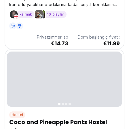
konforlu yatakhane odalarına kadar çeşitli konaklama
birimleri sunan, sigara ve alkolsüz bir bölgedir.
kalmak
16 olaylar
Privatzimmer ab
Dorm başlangıç fiyatı:
€14.73
€11.99
Hostel
Coco and Pineapple Pants Hostel