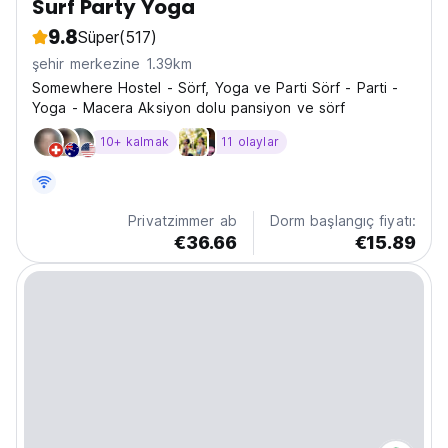
Surf Party Yoga
9.8
Süper
(517)
şehir merkezine 1.39km
Somewhere Hostel - Sörf, Yoga ve Parti Sörf - Parti -
Yoga - Macera Aksiyon dolu pansiyon ve sörf
10+ kalmak
11 olaylar
Privatzimmer ab
Dorm başlangıç fiyatı:
€36.66
€15.89