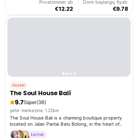
Privatzimmer ab
Dorm başlangıç fiyatı:
€12.22
€9.78
Hostel
The Soul House Bali
9.7
Süper
(38)
şehir merkezine 1.22km
The Soul House Bali is a charming boutique property
located on Jalan Pantai Batu Bolong, in the heart of
Bali's vibrant Canggu neighborhood. Ideal for surfers,
kalmak
digital nomads, and leisure travelers, this stylish