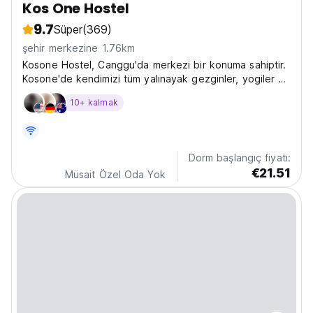
Kos One Hostel
9.7
Süper
(369)
şehir merkezine 1.76km
Kosone Hostel, Canggu'da merkezi bir konuma sahiptir.
Kosone'de kendimizi tüm yalınayak gezginler, yogiler ve
dijital göçebeler için bir merkez olarak görüyoruz.
10+ kalmak
Dorm başlangıç fiyatı:
€21.51
Müsait Özel Oda Yok