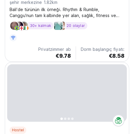
şehir merkezine 1.82km
Bali'de türünün ilk örneği. Rhythm & Rumble,
Canggu'nun tam kalbinde yer alan, sağlık, fitness ve
muhteşem Adamızın açık hava alanlarına önem veren
30+ kalmak
20 olaylar
üst düzey bir butik kapsül hosteldir.
Privatzimmer ab
Dorm başlangıç fiyatı:
€9.78
€8.58
Hostel