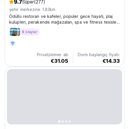
9.7
Süper
(277)
şehir merkezine 1.83km
Ödüllü restoran ve kafeler, popüler gece hayatı, plaj
kulüpleri, perakende mağazaları, spa ve fitness tesisleri
ile çevrilidir. Coco'da ihtiyacınız olan her şey kelimenin
8 olaylar
tam anlamıyla kapınızın önünde
Privatzimmer ab
Dorm başlangıç fiyatı:
€31.05
€14.33