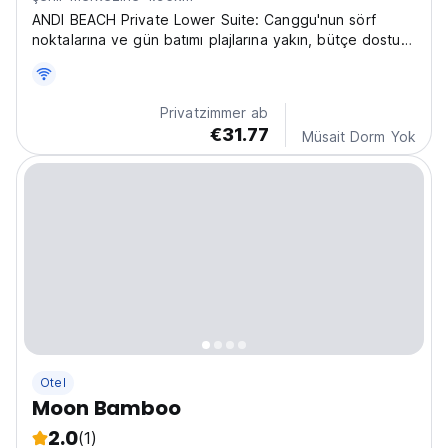
ANDI BEACH Private Lower Suite: Canggu'nun sörf
noktalarına ve gün batımı plajlarına yakın, bütçe dostu
özel odalar. Plaj severler için mükemmel, sessiz ve özel
bir konaklama. (Auto-translated from original language)
Privatzimmer ab
€31.77
Müsait Dorm Yok
Otel
Moon Bamboo
2.0
(1)