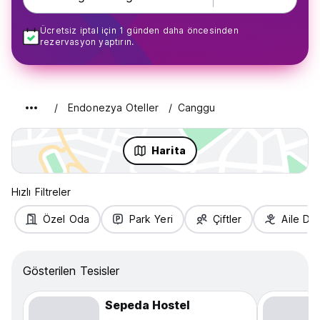
Ücretsiz iptal için 1 günden daha öncesinden
rezervasyon yaptırın.
Endonezya Oteller
Canggu
Harita
Hızlı Filtreler
Özel Oda
Park Yeri
Çiftler
Aile Do
Gösterilen Tesisler
Sepeda Hostel