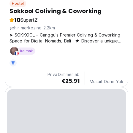
Hostel
Sokkool Coliving & Coworking
10
Süper
(2)
şehir merkezine 2.2km
➤ SOKKOOL – Canggu's Premier Coliving & Coworking
Space for Digital Nomads, Bali ! ★ Discover a unique
experience in the heart of Canggu, in the vibrant
kalmak
Berawa neighborhood, just minutes from the beach.
Our property is not just a coliving space; it's a human...
Privatzimmer ab
€25.91
Müsait Dorm Yok