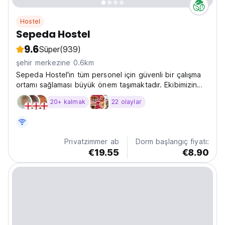
Hostel
Sepeda Hostel
9.6
Süper
(939)
şehir merkezine 0.6km
Sepeda Hostel'in tüm personel için güvenli bir çalışma
ortamı sağlaması büyük önem taşımaktadır. Ekibimizin
tüm üyeleri, taciz veya istismarın bulunmadığı, güvenli
20+ kalmak
22 olaylar
bir çalışma ortamı bekleme hakkına sahiptir.
Privatzimmer ab
Dorm başlangıç fiyatı:
€19.55
€8.90