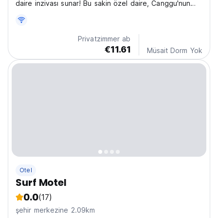
daire inzivası sunar! Bu sakin özel daire, Canggu'nun
canlı sörf noktaları ve kafelerinin yakınında huzur
arayan yalnız veya çift gezginler için idealdir. Rahatlama
ve maceranın mükemmel dengesi sizi bekliyor!...
Privatzimmer ab
€11.61
Müsait Dorm Yok
Otel
Surf Motel
0.0
(17)
şehir merkezine 2.09km