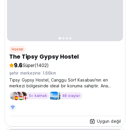
Hostel
The Tipsy Gypsy Hostel
9.6
Süper
(1402)
şehir merkezine 1.66km
Tipsy Gypsy Hostel, Canggu Sörf Kasabası'nın en
merkezi bölgesinde ideal bir konuma sahiptir. Ana
Canggu sörf plajlarına 7 dakikalık yürüme mesafesinde,
5+ kalmak
48 olaylar
ana bar/restoran ve plaj kulüplerine yürüme mesafesi.
Uygun değil