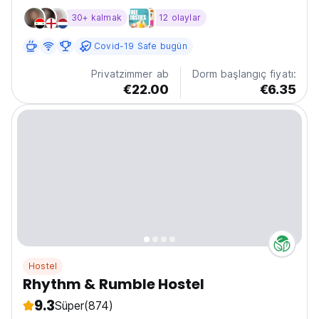
bar) – T&C Apply 🔥 ROOFTOP BAR Daily Happy Hours
30+ kalmak
12 olaylar
sunsets + cheap drinks = elite combo 🍞 FREE Morning
Grilled Cheese Toasties, 🖋️ TATTOO TUESDAYS – get
Covid-19 Safe bugün
inked + Free...
Privatzimmer ab
Dorm başlangıç fiyatı:
€22.00
€6.35
Hostel
Rhythm & Rumble Hostel
9.3
Süper
(874)