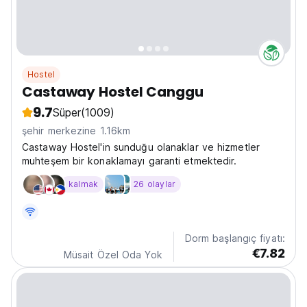
Hostel
Castaway Hostel Canggu
9.7
Süper
(1009)
şehir merkezine 1.16km
Castaway Hostel'in sunduğu olanaklar ve hizmetler
muhteşem bir konaklamayı garanti etmektedir.
kalmak
26 olaylar
Dorm başlangıç fiyatı:
€7.82
Müsait Özel Oda Yok