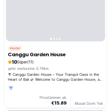
Hostel
Canggu Garden House
10
Süper
(11)
şehir merkezine 0.76km
🌴 Canggu Garden House – Your Tranquil Oasis in the
Heart of Bali 🌿 Welcome to Canggu Garden House, a
hidden gem located at 29F Jalan Pantai Batu Bolong, in
the vibrant heart of Canggu, Bali. Just minutes from the
iconic Batu Bolong Beach, our boutique guesthouse...
Privatzimmer ab
€15.89
Müsait Dorm Yok