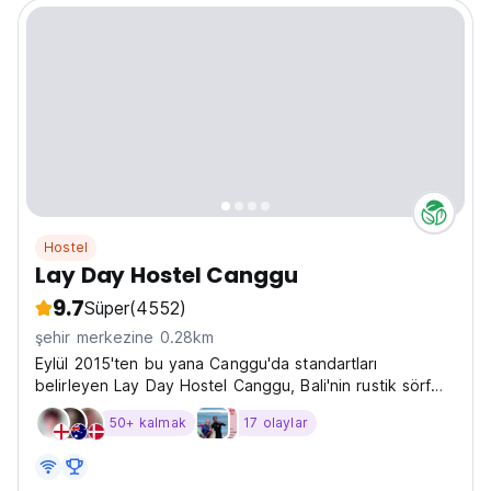
Hostel
Lay Day Hostel Canggu
9.7
Süper
(4552)
şehir merkezine 0.28km
Eylül 2015'ten bu yana Canggu'da standartları
belirleyen Lay Day Hostel Canggu, Bali'nin rustik sörf
kentinin kalbinde sörf, parti ve dinlenmenin mükemmel
50+ kalmak
17 olaylar
birleşimini sunuyor