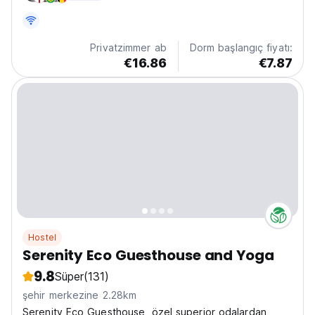
accommodation offers easy access to the famous...
Privatzimmer ab
Dorm başlangıç fiyatı:
€16.86
€7.87
Hostel
Serenity Eco Guesthouse and Yoga
9.8
Süper
(131)
şehir merkezine 2.28km
Serenity Eco Guesthouse, özel superior odalardan