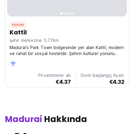
Hostel
Kattil
şehir merkezine 5.77km
Madurai's Park Town bölgesinde yer alan Kattil, modern
ve rahat bir sosyal hosteldir. Şehrin kültürel yönünü
keşfetmek ve diğer gezginlerle bağlantı kurmak için
mükemmel bir nokta. (Auto-translated from original
language)
Privatzimmer ab
Dorm başlangıç fiyatı:
€4.37
€4.32
Madurai
Hakkında