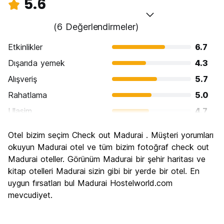
5.6
(6 Değerlendirmeler)
Etkinlikler
6.7
Dışarıda yemek
4.3
Alışveriş
5.7
Rahatlama
5.0
Ulasim
4.7
Gezi
6.7
Otel bizim seçim Check out Madurai . Müşteri yorumları
Kültür
7.0
okuyun Madurai otel ve tüm bizim fotoğraf check out
Gece hayatı
Madurai oteller. Görünüm Madurai bir şehir haritası ve
3.3
kitap otelleri Madurai sizin gibi bir yerde bir otel. En
Ekonomik
7.0
uygun fırsatları bul Madurai Hostelworld.com
mevcudiyet.