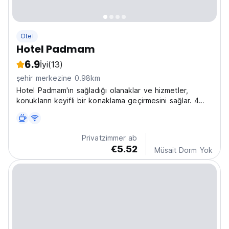
Otel
Hotel Padmam
6.9
İyi
(13)
şehir merkezine 0.98km
Hotel Padmam'ın sağladığı olanaklar ve hizmetler,
konukların keyifli bir konaklama geçirmesini sağlar. 4
kata yayılmış 30 oda, evden uzakta sıcak ve keyifli bir
ev ve modern konforlar sağlar.
Privatzimmer ab
€5.52
Müsait Dorm Yok