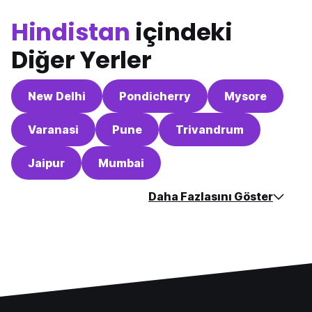
Hindistan
içindeki
Diğer Yerler
New Delhi
Pondicherry
Mysore
Varanasi
Pune
Trivandrum
Jaipur
Mumbai
Daha Fazlasını Göster