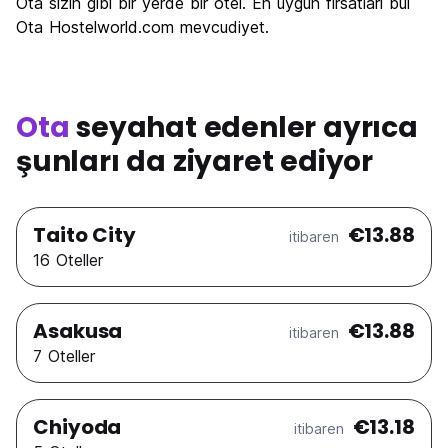
Ota sizin gibi bir yerde bir otel. En uygun fırsatları bul
Ota Hostelworld.com mevcudiyet.
Ota
seyahat edenler ayrıca
şunları da ziyaret ediyor
Taito City
€13.88
itibaren
16 Oteller
Asakusa
€13.88
itibaren
7 Oteller
Chiyoda
€13.18
itibaren