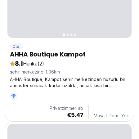
Otel
AHHA Boutique Kampot
8.1
Harika
(2)
şehir merkezine 1.06km
AHHA Boutique, Kampot şehir merkezinden huzurlu bir
atmosfer sunacak kadar uzakta, ancak kısa bir
yürüyüşle ulaşabileceğiniz kadar yakındadır. Yerel ve
uluslararası ekibimiz kendinizi evinizde hissetmenizi
kolaylaştırırken, yıl boyu açık havuz ve bahçe
Privatzimmer ab
sosyalleşmek...
€5.47
Müsait Dorm Yok