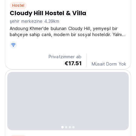
Hostel
Cloudy Hill Hostel & Villa
şehir merkezine 4.39km
Andoung Khmer'de bulunan Cloudy Hill, yemyeşil bir
bahçeye sahip canlı, modern bir sosyal hosteldir. Yalnız
seyahat edenler için ideal olup, Kamboçya'da yeni
arkadaşlar edinmek ve yerel kültürü keşfetmek için en
iyi hostellerden biridir. (Auto-translated...
Privatzimmer ab
€17.51
Müsait Dorm Yok