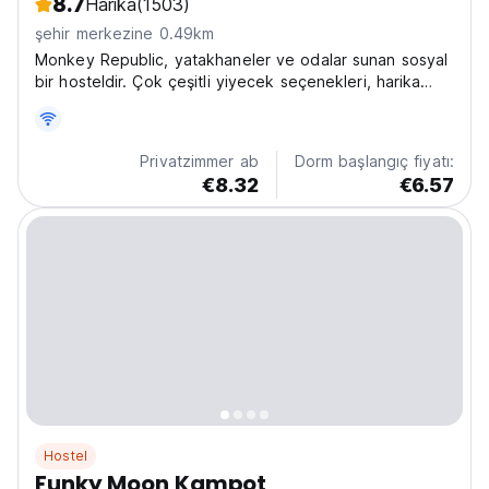
8.7
Harika
(1503)
şehir merkezine 0.49km
Monkey Republic, yatakhaneler ve odalar sunan sosyal
bir hosteldir. Çok çeşitli yiyecek seçenekleri, harika
içecek seçenekleri. Bilardo ve langırt masaları, pub
yarışması, bilardo turnuvası, yurtlar ve diğer etkinlikler!
Privatzimmer ab
Dorm başlangıç fiyatı:
€8.32
€6.57
Hostel
Funky Moon Kampot