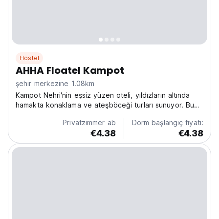
Hostel
AHHA Floatel Kampot
şehir merkezine 1.08km
Kampot Nehri'nin eşsiz yüzen oteli, yıldızların altında
hamakta konaklama ve ateşböceği turları sunuyor. Bu
yüzen kütüphane pansiyonu yerel eğitimi destekliyor,
Privatzimmer ab
Dorm başlangıç fiyatı:
huzurlu bir kaçış arayan çevreye duyarlı gezginler için
€4.38
€4.38
mükemmel. (Auto-translated from original...