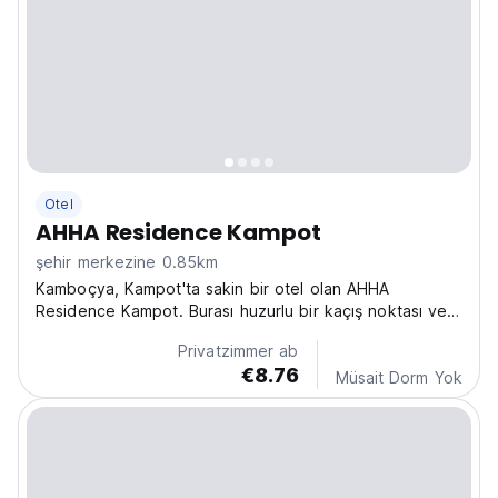
Otel
AHHA Residence Kampot
şehir merkezine 0.85km
Kamboçya, Kampot'ta sakin bir otel olan AHHA
Residence Kampot. Burası huzurlu bir kaçış noktası ve
dinlenme veya macera için bölgenin turistik yerlerini
Privatzimmer ab
keşfetmek için mükemmel bir üs. (Auto-translated from
€8.76
original language)
Müsait Dorm Yok