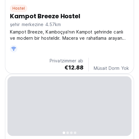
Hostel
Kampot Breeze Hostel
şehir merkezine 4.57km
Kampot Breeze, Kamboçya'nın Kampot şehrinde canlı
ve modern bir hosteldir. Macera ve rahatlama arayan
yalnız gezginler için mükemmeldir; Kampot'ta biber
tarlalarını ve Bokor Dağı'nı keşfetmek için en iyi
hostellerden biridir. (Auto-translated from original...
Privatzimmer ab
€12.88
Müsait Dorm Yok