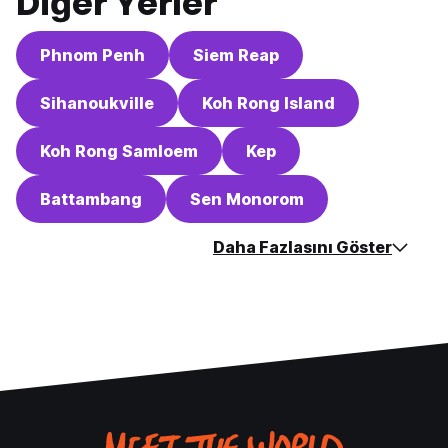
Diğer Yerler
Phnom Penh
Siem Reap
Sihanoukville
Koh Rong Island
Koh Rong Samloem
Kep
Battambang
Sen Monorom
Daha Fazlasını Göster