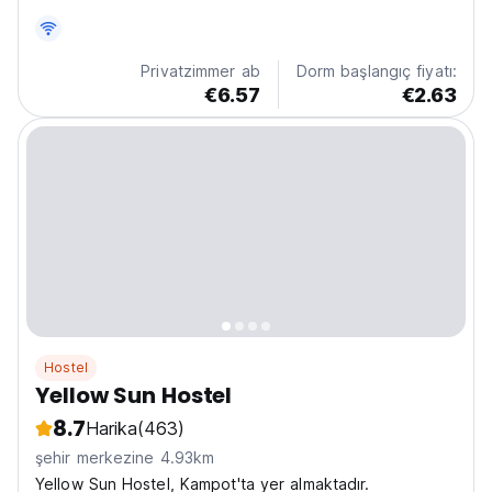
olan tek sırt çantalı gezgin hostelidir ve kalan tüm
konukların kullanımı ücretsizdir.
Privatzimmer ab
Dorm başlangıç fiyatı:
€6.57
€2.63
Hostel
Yellow Sun Hostel
8.7
Harika
(463)
şehir merkezine 4.93km
Yellow Sun Hostel, Kampot'ta yer almaktadır.