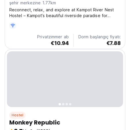
şehir merkezine 1.77km
Reconnect, relax, and explore at Kampot River Nest
Hostel – Kampot’s beautiful riverside paradise for
travelers of all kinds. Reopened in late 2024, we offer
comfortable private rooms, bungalows, a floating room
directly on the river, and a social 16-bed...
Privatzimmer ab
Dorm başlangıç fiyatı:
€10.94
€7.88
Hostel
Monkey Republic