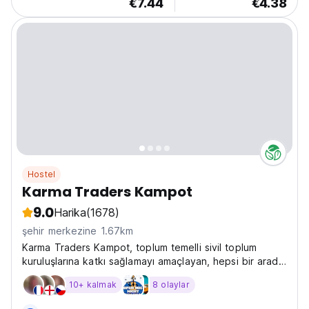
€7.44
€4.38
Hostel
Karma Traders Kampot
9.0
Harika
(1678)
şehir merkezine 1.67km
Karma Traders Kampot, toplum temelli sivil toplum
kuruluşlarına katkı sağlamayı amaçlayan, hepsi bir arada
çevre dostu bir konaklama seçeneğidir.
10+ kalmak
8 olaylar