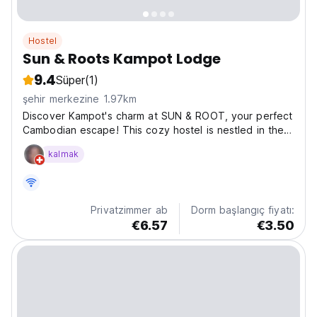
Hostel
Sun & Roots Kampot Lodge
9.4
Süper
(1)
şehir merkezine 1.97km
Discover Kampot's charm at SUN & ROOT, your perfect
Cambodian escape! This cozy hostel is nestled in the
heart of Kampot, offering a unique blend of relaxation
kalmak
and adventure. With its prime location, you're perfectly
positioned to explore the town's vibrant...
Privatzimmer ab
Dorm başlangıç fiyatı:
€6.57
€3.50