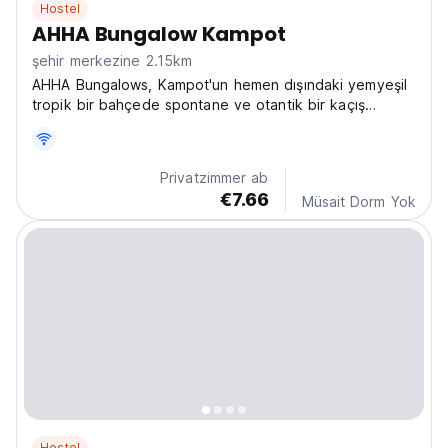
Hostel
AHHA Bungalow Kampot
şehir merkezine 2.15km
AHHA Bungalows, Kampot'un hemen dışındaki yemyeşil
tropik bir bahçede spontane ve otantik bir kaçış
sunuyor. Parti yapmak yerine dinlenmeyi tercih eden
çiftler ve yalnız seyahat edenler için idealdir. Her
bungalovda özel banyo, klima ve Wi-Fi bulunmakta
Privatzimmer ab
olup,...
€7.66
Müsait Dorm Yok
Hostel