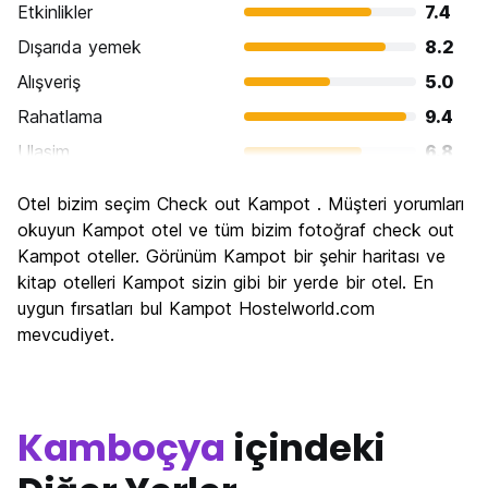
Etkinlikler
7.4
Dışarıda yemek
8.2
Alışveriş
5.0
Rahatlama
9.4
Ulasim
6.8
Gezi
7.8
Otel bizim seçim Check out Kampot . Müşteri yorumları
Kültür
7.4
okuyun Kampot otel ve tüm bizim fotoğraf check out
Gece hayatı
Kampot oteller. Görünüm Kampot bir şehir haritası ve
6.8
kitap otelleri Kampot sizin gibi bir yerde bir otel. En
Ekonomik
7.6
uygun fırsatları bul Kampot Hostelworld.com
mevcudiyet.
Kamboçya
içindeki