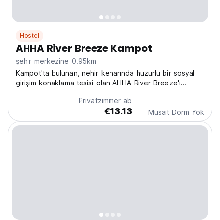
Hostel
AHHA River Breeze Kampot
şehir merkezine 0.95km
Kampot'ta bulunan, nehir kenarında huzurlu bir sosyal
girişim konaklama tesisi olan AHHA River Breeze'ı
keşfedin. Doğa severler için sakin, 'evden uzakta bir
Privatzimmer ab
ev' konaklamanın tadını çıkarırken yerel eğitimi
€13.13
destekleyin. (Auto-translated from original language)
Müsait Dorm Yok