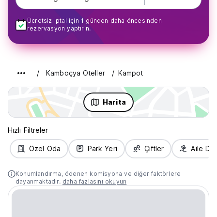
Ücretsiz iptal için 1 günden daha öncesinden
rezervasyon yaptırın.
Kamboçya Oteller
Kampot
Harita
Hızlı Filtreler
Özel Oda
Park Yeri
Çiftler
Aile Do
Konumlandırma, ödenen komisyona ve diğer faktörlere
dayanmaktadır.
daha fazlasını okuyun