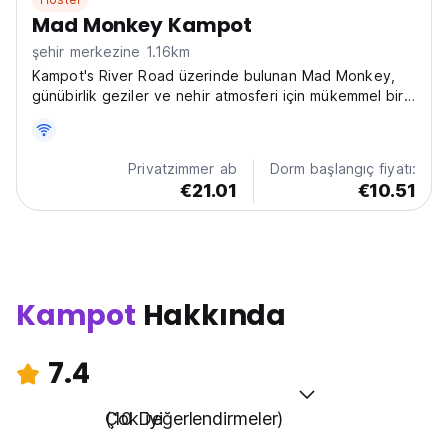
Mad Monkey Kampot
şehir merkezine 1.16km
Kampot's River Road üzerinde bulunan Mad Monkey,
günübirlik geziler ve nehir atmosferi için mükemmel bir
sosyal hosteldir. Nehir kenarındaki bar ve turlar,
eğlenceyi seven sırt çantalı gezginler için idealdir.
(Auto-translated from original language)
Privatzimmer ab
Dorm başlangıç fiyatı:
€21.01
€10.51
Kampot
Hakkında
7.4
Çok iyi
(10 Değerlendirmeler)