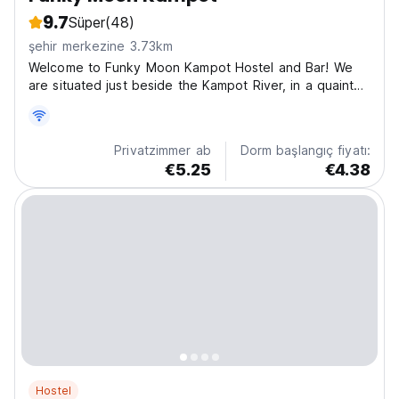
9.7
Süper
(48)
şehir merkezine 3.73km
Welcome to Funky Moon Kampot Hostel and Bar! We
are situated just beside the Kampot River, in a quaint
and peaceful nature area. You can spend your day
relaxing on our sun loungers, enjoying our bar and
restaurant by the river, or even swimming! Kayaks
Privatzimmer ab
Dorm başlangıç fiyatı:
(available...
€5.25
€4.38
Hostel