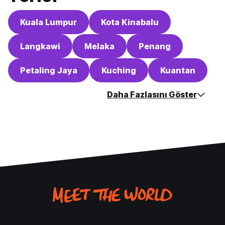
Kuala Lumpur
Kota Kinabalu
Langkawi
Melaka
Penang
Petaling Jaya
Kuching
Kuantan
Daha Fazlasını Göster