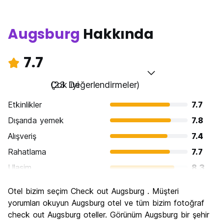
Augsburg
Hakkında
7.7
Çok iyi
(23 Değerlendirmeler)
Etkinlikler
7.7
Dışarıda yemek
7.8
Alışveriş
7.4
Rahatlama
7.7
Ulasim
8.3
Gezi
7.7
Otel bizim seçim Check out Augsburg . Müşteri
Kültür
8.5
yorumları okuyun Augsburg otel ve tüm bizim fotoğraf
Gece hayatı
check out Augsburg oteller. Görünüm Augsburg bir şehir
6.8