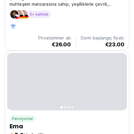
muhteşem manzarasına sahip, yeşilliklerle çevrili,
yakınında oyun alanı ve geniş özel otoparkı bulunan.
5+ kalmak
Privatzimmer ab
Dorm başlangıç fiyatı:
€26.00
€23.00
Pansiyonlar
Ema