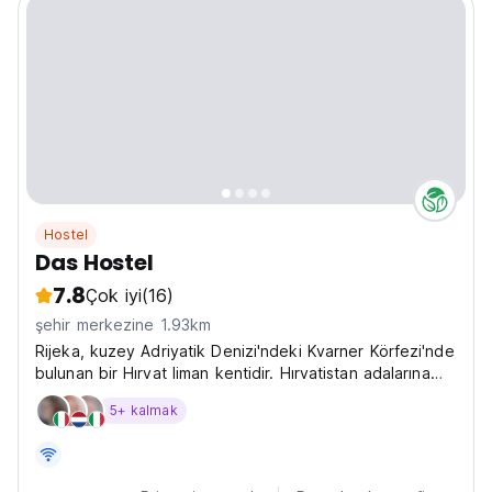
Hostel
Das Hostel
7.8
Çok iyi
(16)
şehir merkezine 1.93km
Rijeka, kuzey Adriyatik Denizi'ndeki Kvarner Körfezi'nde
bulunan bir Hırvat liman kentidir. Hırvatistan adalarına
açılan bir kapı olarak biliniyor.
5+ kalmak