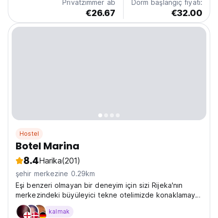
Privatzimmer ab
Dorm başlangıç fiyatı:
€26.67
€32.00
Hostel
Botel Marina
8.4
Harika
(201)
şehir merkezine 0.29km
Eşi benzeri olmayan bir deneyim için sizi Rijeka'nın
merkezindeki büyüleyici tekne otelimizde konaklamaya
davet ediyoruz.
kalmak