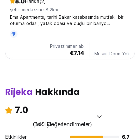
8.0
Harika
(2)
şehir merkezine 8.2km
Ema Apartments, tarihi Bakar kasabasında mutfaklı bir
oturma odası, yatak odası ve duşlu bir banyo
sunmaktadır.
Privatzimmer ab
€7.14
Müsait Dorm Yok
Rijeka
Hakkında
7.0
Çok iyi
(140 Değerlendirmeler)
Etkinlikler
6.7