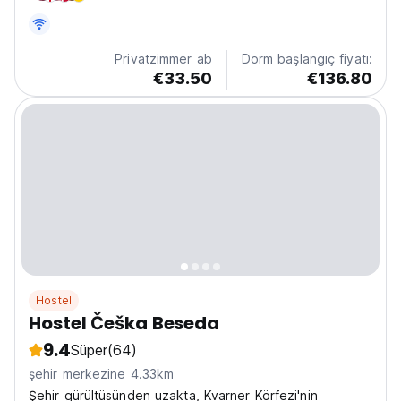
Privatzimmer ab
Dorm başlangıç fiyatı:
€33.50
€136.80
Hostel
Hostel Češka Beseda
9.4
Süper
(64)
şehir merkezine 4.33km
Şehir gürültüsünden uzakta, Kvarner Körfezi'nin