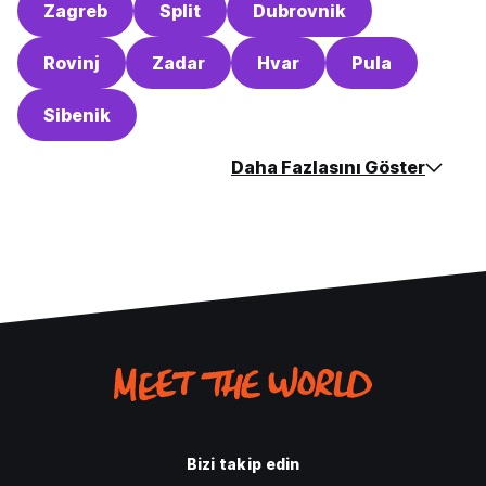
Zagreb
Split
Dubrovnik
Rovinj
Zadar
Hvar
Pula
Sibenik
Daha Fazlasını Göster
Bizi takip edin