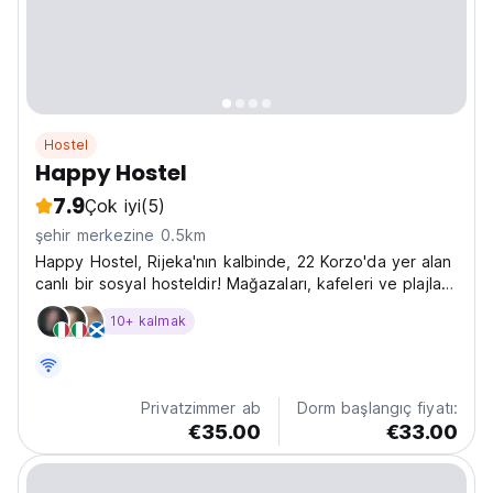
Hostel
Happy Hostel
7.9
Çok iyi
(5)
şehir merkezine 0.5km
Happy Hostel, Rijeka'nın kalbinde, 22 Korzo'da yer alan
canlı bir sosyal hosteldir! Mağazaları, kafeleri ve plajları
keşfetmek için mükemmel ve rahat bir üs. Hırvatistan'ı
10+ kalmak
buradan görün! (Auto-translated from original language)
Privatzimmer ab
Dorm başlangıç fiyatı:
€35.00
€33.00