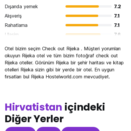
Dışarıda yemek
7.2
Alışveriş
7.1
Rahatlama
7.1
Ulasim
7.6
Gezi
6.5
Otel bizim seçim Check out Rijeka . Müşteri yorumları
Kültür
6.8
okuyun Rijeka otel ve tüm bizim fotoğraf check out
Gece hayatı
Rijeka oteller. Görünüm Rijeka bir şehir haritası ve kitap
6.9
otelleri Rijeka sizin gibi bir yerde bir otel. En uygun
Ekonomik
7.4
fırsatları bul Rijeka Hostelworld.com mevcudiyet.
Hirvatistan
içindeki
Diğer Yerler