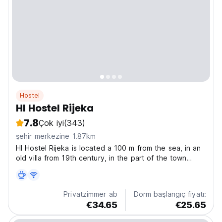
Hostel
HI Hostel Rijeka
7.8
Çok iyi
(343)
şehir merkezine 1.87km
HI Hostel Rijeka is located a 100 m from the sea, in an
old villa from 19th century, in the part of the town
called Pecine, only 1.5 km from the city center. The
capacity of the hostel is 61 bed arranged in 13 rooms
with central heating and almost every room...
Privatzimmer ab
Dorm başlangıç fiyatı:
€34.65
€25.65