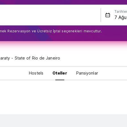
Tarihle
nek Rezervasyon ve Ücretsiz İptal seçenekleri mevcuttur.
araty - State of Rio de Janeiro
Hostels
Oteller
Pansiyonlar