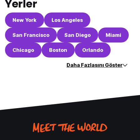
Yerler
New York
Los Angeles
San Francisco
San Diego
Miami
Chicago
Boston
Orlando
Daha Fazlasını Göster