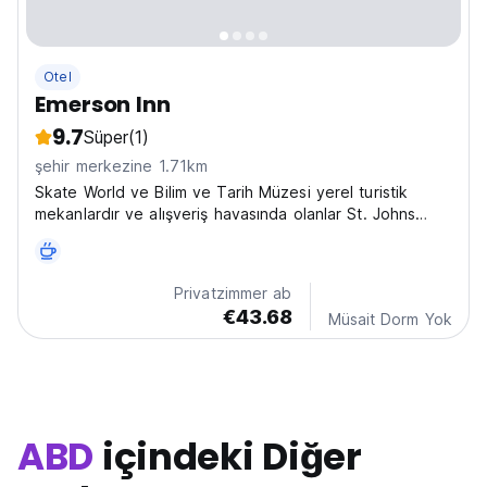
Otel
Emerson Inn
9.7
Süper
(1)
şehir merkezine 1.71km
Skate World ve Bilim ve Tarih Müzesi yerel turistik
mekanlardır ve alışveriş havasında olanlar St. Johns
Şehir Merkezi ile Roosevelt Bulvarı ve San Juan
Alışveriş Merkezi'ni ziyaret edebilirler.
Privatzimmer ab
€43.68
Müsait Dorm Yok
ABD
içindeki Diğer