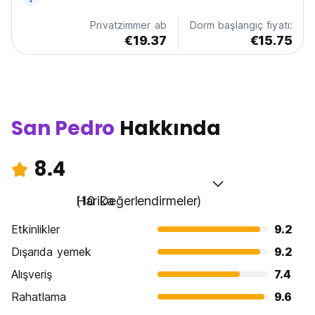
Privatzimmer ab
Dorm başlangıç fiyatı:
€19.37
€15.75
San Pedro
Hakkında
8.4
Harika
(10 Değerlendirmeler)
Etkinlikler
9.2
Dışarıda yemek
9.2
Alışveriş
7.4
Rahatlama
9.6