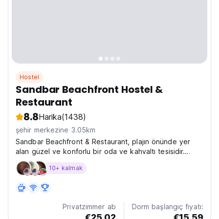
Hostel
Sandbar Beachfront Hostel &
Restaurant
8.8
Harika
(1438)
şehir merkezine 3.05km
Sandbar Beachfront & Restaurant, plajın önünde yer
alan güzel ve konforlu bir oda ve kahvaltı tesisidir.
Ücretsiz Wi-Fi, klima, kilitli dolaplar vb. sunmaktadır.
10+ kalmak
Privatzimmer ab
Dorm başlangıç fiyatı:
€25.02
€15.59