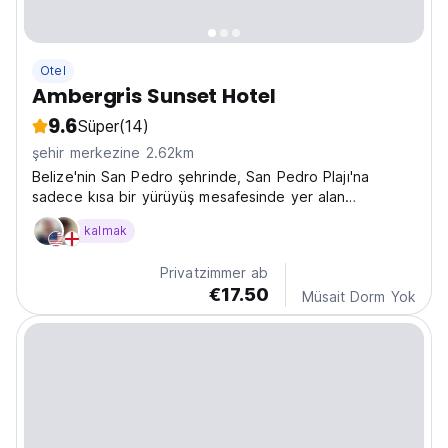
Otel
Ambergris Sunset Hotel
9.6
Süper
(14)
şehir merkezine 2.62km
Belize'nin San Pedro şehrinde, San Pedro Plajı'na
sadece kısa bir yürüyüş mesafesinde yer alan
Ambergris Sunset Hotel, açık yüzme havuzu, ücretsiz
kalmak
özel otopark, bahçe ve teras ile konaklama imkanı
sunmaktadır.
Privatzimmer ab
€17.50
Müsait Dorm Yok