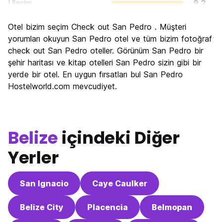
Ulasim
9.2
Gezi
8.0
Otel bizim seçim Check out San Pedro . Müşteri
Kültür
7.2
yorumları okuyun San Pedro otel ve tüm bizim fotoğraf
Gece hayatı
check out San Pedro oteller. Görünüm San Pedro bir
8.8
şehir haritası ve kitap otelleri San Pedro sizin gibi bir
Ekonomik
7.0
yerde bir otel. En uygun fırsatları bul San Pedro
Hostelworld.com mevcudiyet.
Belize
içindeki Diğer
Yerler
San Ignacio
Caye Caulker
Belize City
Placencia
Belmopan