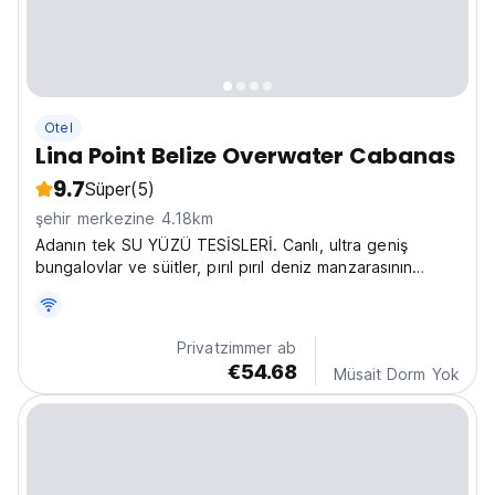
Otel
Lina Point Belize Overwater Cabanas
9.7
Süper
(5)
şehir merkezine 4.18km
Adanın tek SU YÜZÜ TESİSLERİ. Canlı, ultra geniş
bungalovlar ve süitler, pırıl pırıl deniz manzarasının
üzerinde yükselen bir güverte üzerinde yer almaktadır.
Privatzimmer ab
€54.68
Müsait Dorm Yok