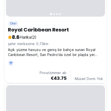
Otel
Royal Caribbean Resort
8.6
Harika
(2)
şehir merkezine 0.73km
Açık yüzme havuzu ve geniş bir bahçe sunan Royal
Caribbean Resort, San Pedro'da özel bir plajda yer
almaktadır. Ortak alanlarda, özel kabanalarda ve tesisin
genelinde ücretsiz Wi-Fi erişimi mevcuttur.
Privatzimmer ab
€43.75
Müsait Dorm Yok