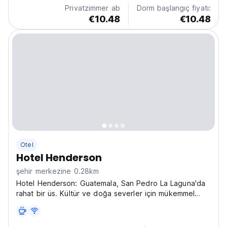
Privatzimmer ab
Dorm başlangıç fiyatı:
€10.48
€10.48
Otel
Hotel Henderson
şehir merkezine 0.28km
Hotel Henderson: Guatemala, San Pedro La Laguna'da
rahat bir üs. Kültür ve doğa severler için mükemmel
olan bu uygun fiyatlı otelden Atitlán Gölü'nü keşfedin.
(Auto-translated from original language)