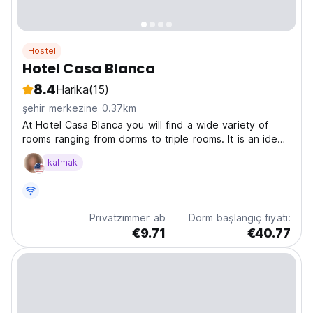
Hostel
Hotel Casa Blanca
8.4
Harika
(15)
şehir merkezine 0.37km
At Hotel Casa Blanca you will find a wide variety of
rooms ranging from dorms to triple rooms. It is an ideal
place to meet and make new friends as we have
kalmak
guests from all over the world who come looking for a
nice and quiet place to rest. We also have a...
Privatzimmer ab
Dorm başlangıç fiyatı:
€9.71
€40.77