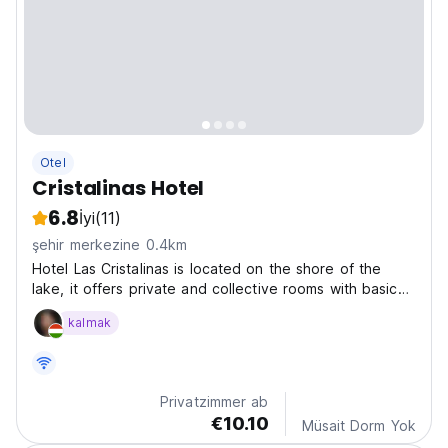
Otel
Cristalinas Hotel
6.8
İyi
(11)
şehir merkezine 0.4km
Hotel Las Cristalinas is located on the shore of the
lake, it offers private and collective rooms with basic
services, private cloth, hot water and wifi, it is an ideal
kalmak
place to rest as it has recreational areas such as beach
and garden, a magnificent place...
Privatzimmer ab
€10.10
Müsait Dorm Yok