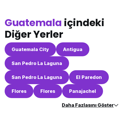
Guatemala
içindeki
Diğer Yerler
Guatemala City
Antigua
San Pedro La Laguna
San Pedro La Laguna
El Paredon
Flores
Flores
Panajachel
Daha Fazlasını Göster