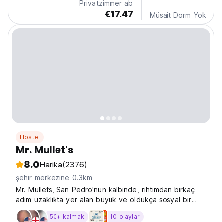
Privatzimmer ab
€17.47
Müsait Dorm Yok
Hostel
Mr. Mullet's
8.0
Harika
(2376)
şehir merkezine 0.3km
Mr. Mullets, San Pedro'nun kalbinde, rıhtımdan birkaç
adım uzaklıkta yer alan büyük ve oldukça sosyal bir
hosteldir.
50+ kalmak
10 olaylar