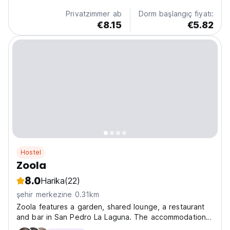
Privatzimmer ab
Dorm başlangıç fiyatı:
€8.15
€5.82
Hostel
Zoola
8.0
Harika
(22)
şehir merkezine 0.31km
Zoola features a garden, shared lounge, a restaurant
and bar in San Pedro La Laguna. The accommodation
offers nightclub and free WiFi throughout the property.