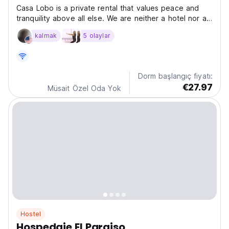
Casa Lobo is a private rental that values peace and
tranquility above all else. We are neither a hotel nor a
hostel but a serene retreat for those seeking
kalmak
5 olaylar
relaxation and privacy. Please note that we do not
feature a reception desk or 24/7 on-site staff. We...
Dorm başlangıç fiyatı:
€27.97
Müsait Özel Oda Yok
Hostel
Hospedaje El Paraiso