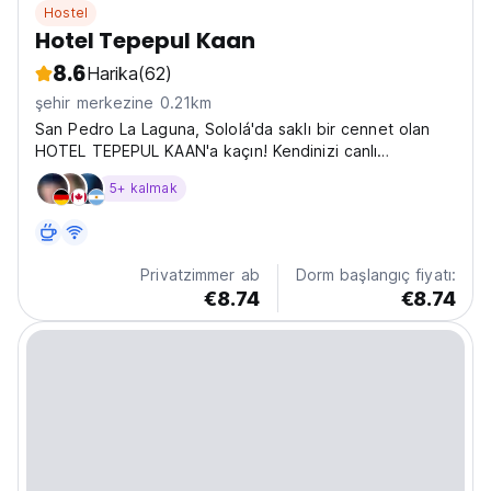
Hostel
Hotel Tepepul Kaan
8.6
Harika
(62)
şehir merkezine 0.21km
San Pedro La Laguna, Sololá'da saklı bir cennet olan
HOTEL TEPEPUL KAAN'a kaçın! Kendinizi canlı
Guatemala kültürüne bırakın ve sıcak ve büyüleyici bir
5+ kalmak
atmosferde rahatlayın. Ayaklarınızın altında doğal bir
hazine olan Atitlán Gölü'nün nefes kesen manzarasıyla...
Privatzimmer ab
Dorm başlangıç fiyatı:
€8.74
€8.74