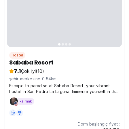
Hostel
Sababa Resort
7.1
Çok iyi
(10)
şehir merkezine 0.54km
Escape to paradise at Sababa Resort, your vibrant
hostel in San Pedro La Laguna! Immerse yourself in the
beauty of Guatemala while enjoying a cosy and
kalmak
modern atmosphere. Sababa Resort is much more than
just a place to sleep; it is a meeting point for
travellers...
Dorm başlangıç fiyatı: