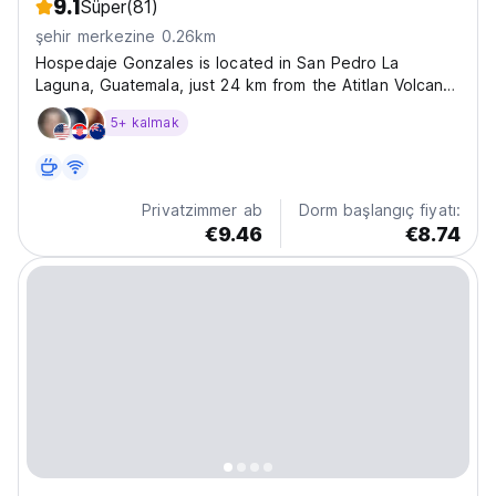
9.1
Süper
(81)
şehir merkezine 0.26km
Hospedaje Gonzales is located in San Pedro La
Laguna, Guatemala, just 24 km from the Atitlan Volcano,
and offers stunning views of Lake Atitlan. Every room
5+ kalmak
at the hostel feature views of either the lake or the
garden, and is equipped with a wardrobe, flat-screen...
Privatzimmer ab
Dorm başlangıç fiyatı:
€9.46
€8.74