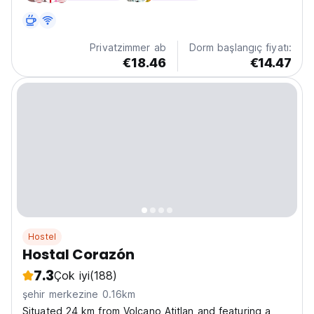
Privatzimmer ab
Dorm başlangıç fiyatı:
€18.46
€14.47
Hostel
Hostal Corazón
7.3
Çok iyi
(188)
şehir merkezine 0.16km
Situated 24 km from Volcano Atitlan and featuring a