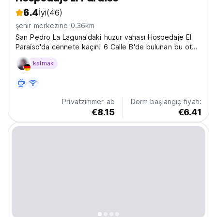
6.4
İyi
(46)
şehir merkezine 0.36km
San Pedro La Laguna'daki huzur vahası Hospedaje El
Paraíso'da cennete kaçın! 6 Calle B'de bulunan bu otel,
Guatemala'nın kalbinde size unutulmaz bir deneyim
kalmak
sunuyor. Her sabah ayaklarınızın dibinde Atitlán
Gölü'nün canlı enerjisiyle uyanıp, doğal güzellikleri...
Privatzimmer ab
Dorm başlangıç fiyatı:
€8.15
€6.41