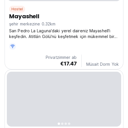
Hostel
Mayashell
şehir merkezine 0.32km
San Pedro La Laguna'daki yerel daireniz Mayashell'i
keşfedin. Atitlán Gölü'nü keşfetmek için mükemmel bir
üs. Guatemala San Pedro'da kültürün tadını çıkarın!
(Auto-translated from original language)
Privatzimmer ab
€17.47
Müsait Dorm Yok