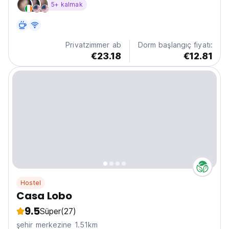
5+ kalmak
Volcano Atitlan is 24 km from the hostel. The units
feature bed linen. Zoola Policy and Conditions:...
Privatzimmer ab
Dorm başlangıç fiyatı:
€23.18
€12.81
Hostel
Casa Lobo
9.5
Süper
(27)
şehir merkezine 1.51km