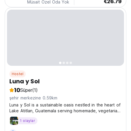
€26.79
Müsait Özel Oda Yok
Hostel
Luna y Sol
10
Süper
(1)
şehir merkezine 0.59km
Luna y Sol is a sustainable oasis nestled in the heart of
Lake Atitlan, Guatemala serving homemade, vegetarian
cuisine and offering co-living opportunities in our
1 olaylar
environmentally conscious, boutique hostel. Our
tranquil hostel is a haven for nature lovers,...