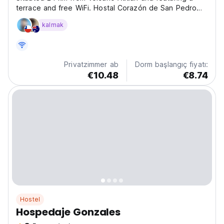
terrace and free WiFi. Hostal Corazón de San Pedro
features accommodation in San Pedro La Laguna. We
kalmak
offer private and shared rooms!! La Aurora Airport is
146 km from the property. Hostal Corazón Policy...
Privatzimmer ab
Dorm başlangıç fiyatı:
€10.48
€8.74
Hostel
Hospedaje Gonzales