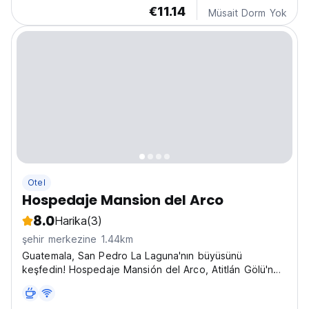
€11.14
Müsait Dorm Yok
Otel
Hospedaje Mansion del Arco
8.0
Harika
(3)
şehir merkezine 1.44km
Guatemala, San Pedro La Laguna'nın büyüsünü
keşfedin! Hospedaje Mansión del Arco, Atitlán Gölü'nde
bahçesi ve özel plajı olan şirin bir oteldir. (Auto-
translated from original language)