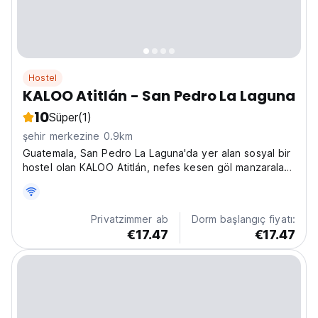
Hostel
KALOO Atitlán - San Pedro La Laguna
10
Süper
(1)
şehir merkezine 0.9km
Guatemala, San Pedro La Laguna'da yer alan sosyal bir
hostel olan KALOO Atitlán, nefes kesen göl manzaraları
ve maceralar sunuyor. Yalnız seyahat edenler için
mükemmel, yanardağ yürüyüşleri, kano gezileri ve
turlarla Atitlán Gölü'nü keşfedin. (Auto-translated...
Privatzimmer ab
Dorm başlangıç fiyatı:
€17.47
€17.47