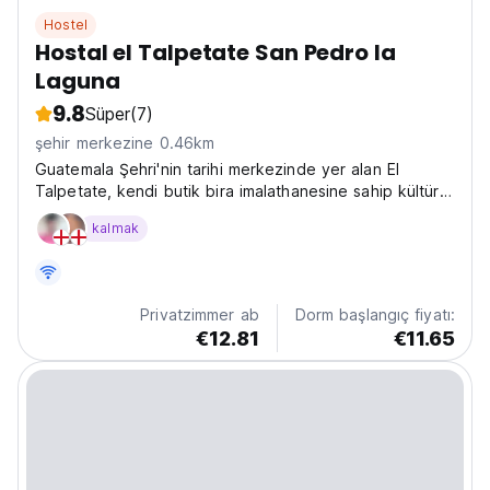
Hostel
Hostal el Talpetate San Pedro la
Laguna
9.8
Süper
(7)
şehir merkezine 0.46km
Guatemala Şehri'nin tarihi merkezinde yer alan El
Talpetate, kendi butik bira imalathanesine sahip kültürel
bir hosteldır! Yerel biranın ve sıcak Guatemala
kalmak
misafirperverliğinin tadını çıkarın. Sosyal ve kültürü
seven gezginler için Guatemala Şehri'ndeki en...
Privatzimmer ab
Dorm başlangıç fiyatı:
€12.81
€11.65