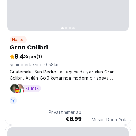
Hostel
Gran Colibri
9.4
Süper
(1)
şehir merkezine 0.58km
Guatemala, San Pedro La Laguna'da yer alan Gran
Colibri, Atitlán Gölü kenarında modern bir sosyal
hosteldir. Kaşifler ve sosyal gezginler için mükemmel
kalmak
olup, Guatemala'daki macera ve kültürel etkileşim için
en iyi hostellerden biridir. (Auto-translated from...
Privatzimmer ab
€6.99
Müsait Dorm Yok