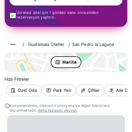
Ücretsiz iptal için 1 günden daha öncesinden
rezervasyon yaptırın.
Guatemala Oteller
San Pedro la Laguna
Harita
Hızlı Filtreler
Özel Oda
Park Yeri
Çiftler
Aile Do
Konumlandırma, ödenen komisyona ve diğer faktörlere
dayanmaktadır.
daha fazlasını okuyun