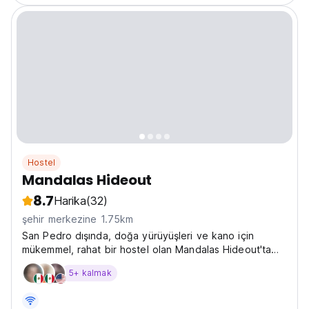
Hostel
Mandalas Hideout
8.7
Harika
(32)
şehir merkezine 1.75km
San Pedro dışında, doğa yürüyüşleri ve kano için
mükemmel, rahat bir hostel olan Mandalas Hideout'ta
konaklayın. Atitlán Gölü'nde sakin sosyal ortamın ve
5+ kalmak
sessiz gecelerin tadını çıkarın. (Auto-translated from
original language)