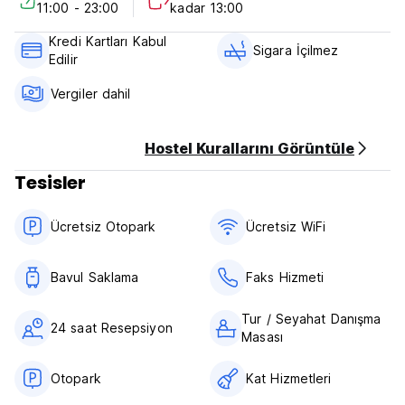
11:00 - 23:00
kadar 13:00
High Season Policies:
Kredi Kartları Kabul
Bookings with stay dates between December 22nd to
Sigara İçilmez
Edilir
January 2nd will be charged 100% at time of booking, and
are non refundable rates, no exclusions. Debit cards are
Vergiler dahil
not accepted for these dates.
Hostel Kurallarını Görüntüle
Tesisler
Ücretsiz Otopark
Ücretsiz WiFi
Bavul Saklama
Faks Hizmeti
Tur / Seyahat Danışma
24 saat Resepsiyon
Masası
Otopark
Kat Hizmetleri