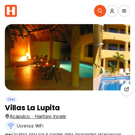
Otel
Villas La Lupita
Acapulco · Haritayı incele
Ücretsiz WiFi
Ücretsiz iptal için 4 günden daha öncesinden rezervasyon