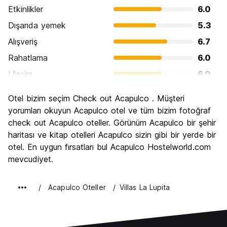
Etkinlikler
6.0
Dışarıda yemek
5.3
Alışveriş
6.7
Rahatlama
6.0
Ulasim
6.0
Gezi
4.3
Otel bizim seçim Check out Acapulco . Müşteri
Kültür
4.7
yorumları okuyun Acapulco otel ve tüm bizim fotoğraf
Gece hayatı
check out Acapulco oteller. Görünüm Acapulco bir şehir
5.7
haritası ve kitap otelleri Acapulco sizin gibi bir yerde bir
Ekonomik
4.3
otel. En uygun fırsatları bul Acapulco Hostelworld.com
mevcudiyet.
Acapulco Oteller
Villas La Lupita