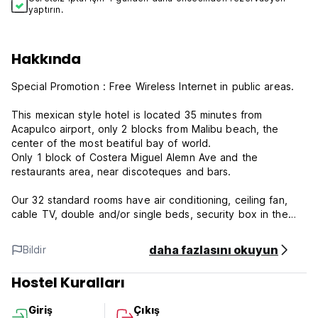
yaptırın.
Hakkında
Special Promotion : Free Wireless Internet in public areas.
This mexican style hotel is located 35 minutes from
Acapulco airport, only 2 blocks from Malibu beach, the
center of the most beatiful bay of world.
Only 1 block of Costera Miguel Alemn Ave and the
restaurants area, near discoteques and bars.
Our 32 standard rooms have air conditioning, ceiling fan,
cable TV, double and/or single beds, security box in the
room (included).
daha fazlasını okuyun
Bildir
In hotel area you have a swimming pool, palapa with flat TV
and Free Wireless Internet in patio area. Mexican foot
Hostel Kuralları
Restaurant.
Giriş
Çıkış
All Taxes are included in our rates.