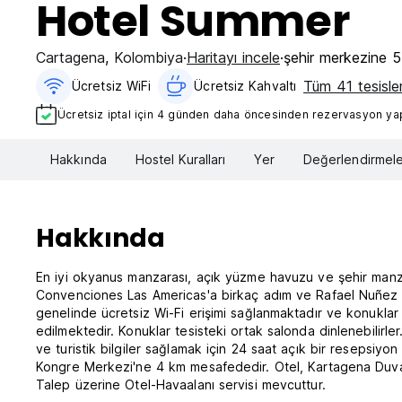
Hotel Summer
Cartagena
,
Kolombiya
Haritayı incele
şehir merkezine 
Tüm 41 tesisler
Ücretsiz WiFi
Ücretsiz Kahvaltı‎
Ücretsiz iptal için 4 günden daha öncesinden rezervasyon yapt
Hakkında
Hostel Kuralları
Yer
Değerlendirmele
Hakkında
En iyi okyanus manzarası, açık yüzme havuzu ve şehir manz
Convenciones Las Americas'a birkaç adım ve Rafael Nuñez H
genelinde ücretsiz Wi-Fi erişimi sağlanmaktadır ve konuklar t
edilmektedir. Konuklar tesisteki ortak salonda dinlenebilirle
ve turistik bilgiler sağlamak için 24 saat açık bir resepsi
Kongre Merkezi'ne 4 km mesafededir. Otel, Kartagena Duvarla
Talep üzerine Otel-Havaalanı servisi mevcuttur.