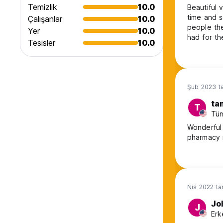
Temizlik
10.0
Beautiful 
time and 
Çalışanlar
10.0
people th
Yer
10.0
had for t
Tesisler
10.0
Şub 2023 ta
ta
T
Tüm
Wonderful beach view. Clean 
pharmacy 
Nis 2022 ta
Jo
J
Erk