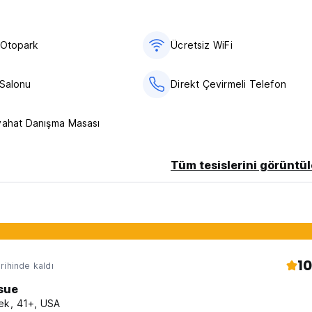
anguage)
 Otopark
Ücretsiz WiFi
 Salonu
Direkt Çevirmeli Telefon
yahat Danışma Masası
Tüm tesislerini görüntül
10
rihinde kaldı
sue
ek, 41+, USA