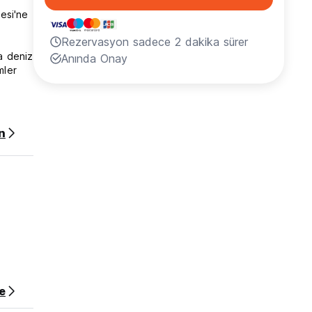
esi'ne
Rezervasyon sadece 2 dakika sürer
a deniz
Anında Onay
mler
n
e