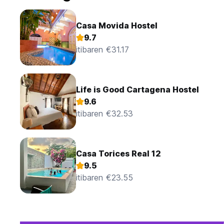
Casa Movida Hostel
9.7
itibaren €31.17
Life is Good Cartagena Hostel
9.6
itibaren €32.53
Casa Torices Real 12
9.5
itibaren €23.55