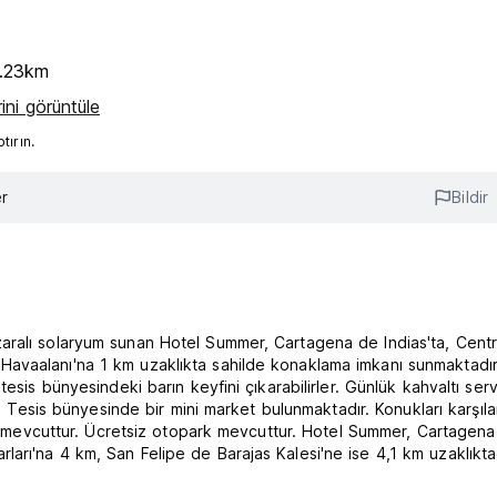
5.23km
ini görüntüle
ırın.
r
Bildir
aralı solaryum sunan Hotel Summer, Cartagena de Indias'ta, Cent
avaalanı'na 1 km uzaklıkta sahilde konaklama imkanı sunmaktadır
esis bünyesindeki barın keyfini çıkarabilirler. Günlük kahvaltı serv
r. Tesis bünyesinde bir mini market bulunmaktadır. Konukları karşıl
yon mevcuttur. Ücretsiz otopark mevcuttur. Hotel Summer, Cartagena
rı'na 4 km, San Felipe de Barajas Kalesi'ne ise 4,1 km uzaklıktad