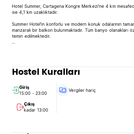
Hotel Summer, Cartagena Kongre Merkezi'ne 4 km mesafededi
ise 4,1 km uzaklıktadır.
Summer Hotel'in konforlu ve modern konuk odalarının tamamı 
manzaralı bir balkon bulunmaktadır. Tüm banyo olanakları öz
temin edilmektedir.
Otel Yaz Politikaları ve Koşulları.
İptal politikası: 72 saat.
Hostel Kuralları
Saat 15:00'ten itibaren check-in yapın.
Saat 13:00'ten önce check-out yapın.
Giriş
Vergiler hariç
15:00 - 23:00
Varışta nakit, kredi kartları ve banka kartlarıyla ödeme.
Tesis kredi kartınızdan ön provizyon alabilir.
Çıkış
kadar 13:00
Vergiler hariç - %19,00
Kahvaltı dahil.
Genel.