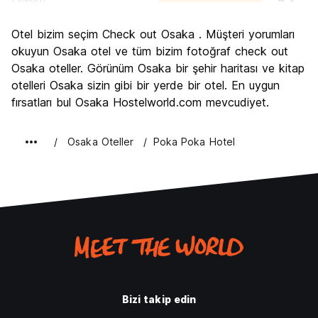
Ulasim
9.2
Gezi
8.4
Otel bizim seçim Check out Osaka . Müşteri yorumları
Kültür
8.4
okuyun Osaka otel ve tüm bizim fotoğraf check out
Gece hayatı
Osaka oteller. Görünüm Osaka bir şehir haritası ve kitap
8.5
otelleri Osaka sizin gibi bir yerde bir otel. En uygun
Ekonomik
8.4
fırsatları bul Osaka Hostelworld.com mevcudiyet.
Osaka Oteller
Poka Poka Hotel
Bizi takip edin