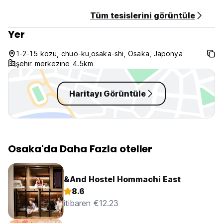
Tüm tesislerini görüntüle
Yer
1-2-15 kozu, chuo-ku,osaka-shi, Osaka, Japonya
şehir merkezine 4.5km
Haritayı Görüntüle
Osaka'da Daha Fazla oteller
&And Hostel Hommachi East
8.6
itibaren €12.23