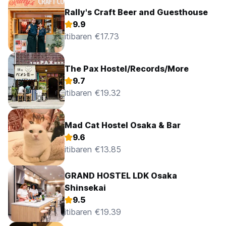
Rally's Craft Beer and Guesthouse
9.9
itibaren €17.73
The Pax Hostel/Records/More
9.7
itibaren €19.32
Mad Cat Hostel Osaka & Bar
9.6
itibaren €13.85
GRAND HOSTEL LDK Osaka
Shinsekai
9.5
itibaren €19.39