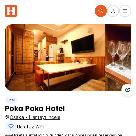
Otel
Poka Poka Hotel
Osaka · Haritayı incele
Ücretsiz WiFi
Ücretsiz iptal için 3 günden daha öncesinden rezervasyon