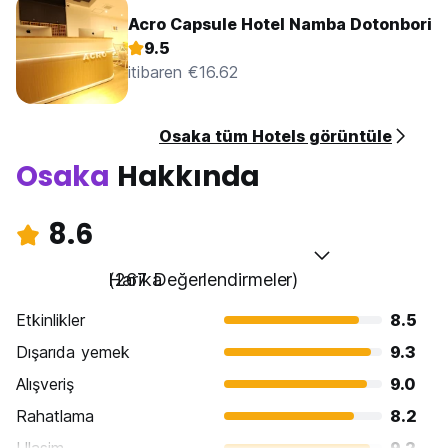
Acro Capsule Hotel Namba Dotonbori
9.5
itibaren €16.62
Osaka tüm Hotels görüntüle
Osaka
Hakkında
8.6
Harika
(267 Değerlendirmeler)
Etkinlikler
8.5
Dışarıda yemek
9.3
Alışveriş
9.0
Rahatlama
8.2