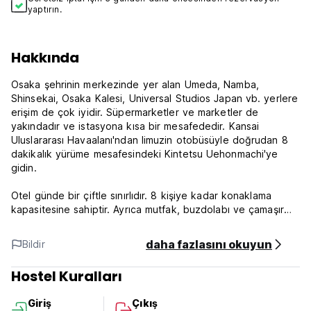
yaptırın.
Hakkında
Osaka şehrinin merkezinde yer alan Umeda, Namba,
Shinsekai, Osaka Kalesi, Universal Studios Japan vb. yerlere
erişim de çok iyidir. Süpermarketler ve marketler de
yakındadır ve istasyona kısa bir mesafededir. Kansai
Uluslararası Havaalanı'ndan limuzin otobüsüyle doğrudan 8
dakikalık yürüme mesafesindeki Kintetsu Uehonmachi'ye
gidin.
Otel günde bir çiftle sınırlıdır. 8 kişiye kadar konaklama
kapasitesine sahiptir. Ayrıca mutfak, buzdolabı ve çamaşır
makinesi de mevcut olduğundan uzun süreli konaklamalar da
mümkündür.
daha fazlasını okuyun
Bildir
1 yatak odası, oturma odası ve saç kurutma makinesi ile
Hostel Kuralları
bide içeren banyo bulunmaktadır. Mini mutfak mikrodalga
fırın, ekmek kızartma makinesi, buzdolabı ve kahve
Giriş
Çıkış
makinesiyle donatılmıştır.