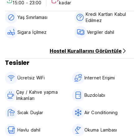
15:00 - 23:00
kadar
Glico Man Tabelası, pokapokahotel'e 1,1 km mesafededir. En
Kredi Kartları Kabul
yakın havaalanı olan Itami Havaalanı tesise 14,5 km
Yaş Sınırlaması
Edilmez
mesafededir.
(Auto-translated from original language)
Sigara İçilmez
Vergiler dahil
Hostel Kurallarını Görüntüle
Tesisler
Ücretsiz WiFi
Internet Erişimi
Çay / Kahve yapma
Buzdolabı
İmkanları
Sıcak Duşlar
Air Conditioning
Havlu dahil
Okuma Lambası