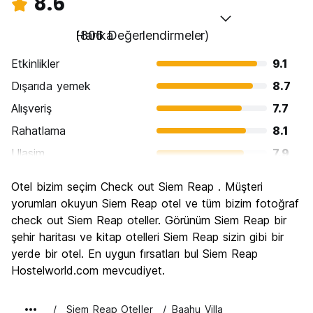
8.6
Harika
(806 Değerlendirmeler)
Etkinlikler
9.1
Dışarıda yemek
8.7
Alışveriş
7.7
Rahatlama
8.1
Ulasim
7.9
Gezi
9.4
Otel bizim seçim Check out Siem Reap . Müşteri
Kültür
9.3
yorumları okuyun Siem Reap otel ve tüm bizim fotoğraf
Gece hayatı
check out Siem Reap oteller. Görünüm Siem Reap bir
8.2
şehir haritası ve kitap otelleri Siem Reap sizin gibi bir
Ekonomik
8.4
yerde bir otel. En uygun fırsatları bul Siem Reap
Hostelworld.com mevcudiyet.
Siem Reap Oteller
Baahu Villa