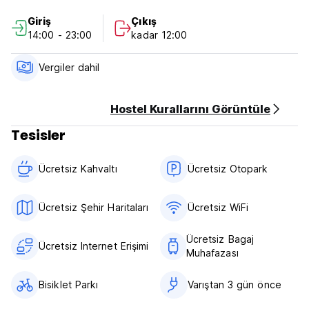
Check-in: 14:00
Giriş
Çıkış
Daha önce check-out: 12:00
14:00 - 23:00
kadar 12:00
Resepsiyon süresi: 24 saat
Varışta ödeme: nakit ve kredi kartı
Oda fiyatına vergi dahil
Vergiler dahil
Odada sigara içilmez ancak sigara içme alanı vardır
Çocuk Dostu
Hostel Kurallarını Görüntüle
Tesisler
Ücretsiz Kahvaltı‎
Ücretsiz Otopark
Ücretsiz Şehir Haritaları
Ücretsiz WiFi
Ücretsiz Bagaj
Ücretsiz Internet Erişimi
Muhafazası
Bisiklet Parkı
Varıştan 3 gün önce