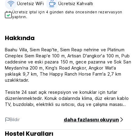
Ücretsiz WiFi
Ücretsiz Kahvaltı‎
Ücretsiz iptal için 4 günden daha öncesinden rezervasyon
yaptırın.
Hakkında
Baahu Villa, Siem Reap'te, Siem Reap nehrine ve Platinum
Cineplex Siem Reap'e 100 m, Artisan D'angkor'a 100 m, Pub
caddesine ve eski pazara 150 m, gece pazarına ve Sok San
Meydanı'na 200 m, King's Road Angkor, Angkor Wat'a
yaklaşık 9,7 km, The Happy Ranch Horse Farm'a 2,7 km
uzaklıktadır.
Tesiste 24 saat açık resepsiyon ve konuklar için turlar
düzenlenmektedir. Konuk odalarında klima, düz ekran kablo
TV, buzdolabı, elektrikli su ısıtıcısı, duş ve çalışma masası
vardır. Odalar özel banyoludur ve otelin bazı odalarında
oturma alanı da vardır. Odalarda gardırop bulunmaktadır.
daha fazlasını okuyun
Bildir
**Dikkat edilmesi gerekenler ve politikalar**
Hostel Kuralları
Ücretsiz iptal: varıştan 3 gün önce