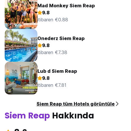
Mad Monkey Siem Reap
9.8
itibaren €0.88
Onederz Siem Reap
9.8
itibaren €7.38
Lub d Siem Reap
9.8
itibaren €7.81
Siem Reap tüm Hotels görüntüle
Siem Reap
Hakkında