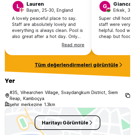
Lauren
Giancar
L
G
Bayan, 25-30, England
Erkek, 31-
A lovely peaceful place to say.
Super chill hostel
Staff are absolutely lovely and
staff were very f
everything is always clean. Pool is
helpful. food wa
also great after a hot day. Only
cheap but food 
negatives were that our toilets in
tried in cambodia
Read more
the dorm had no toilet roll most of
best unless you 
the time and the aircon wasn't
prices. i had a p
great in the top bunks
was excellent
Tüm değerlendirmeleri görüntüle
Yer
#35, Vihearchen Village, Svaydangkum District, Siem
Reap, Kamboçya
şehir merkezine 1.3km
Haritayı Görüntüle