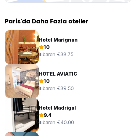
Paris'da Daha Fazla oteller
Hotel Marignan
10
itibaren €38.75
HOTEL AVIATIC
10
itibaren €39.50
Hotel Madrigal
9.4
itibaren €40.00