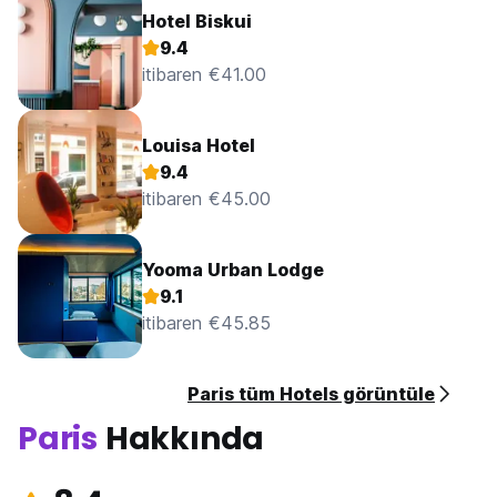
Hotel Biskui
9.4
itibaren €41.00
Louisa Hotel
9.4
itibaren €45.00
Yooma Urban Lodge
9.1
itibaren €45.85
Paris tüm Hotels görüntüle
Paris
Hakkında