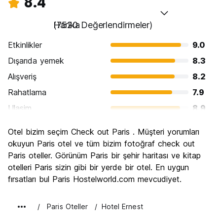
8.4
Harika
(7520 Değerlendirmeler)
Etkinlikler
9.0
Dışarıda yemek
8.3
Alışveriş
8.2
Rahatlama
7.9
Ulasim
8.9
Gezi
9.5
Otel bizim seçim Check out Paris . Müşteri yorumları
Kültür
9.4
okuyun Paris otel ve tüm bizim fotoğraf check out
Gece hayatı
Paris oteller. Görünüm Paris bir şehir haritası ve kitap
7.9
otelleri Paris sizin gibi bir yerde bir otel. En uygun
Ekonomik
6.7
fırsatları bul Paris Hostelworld.com mevcudiyet.
Paris Oteller
Hotel Ernest