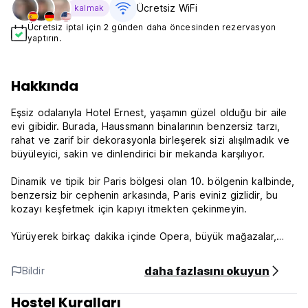
Ücretsiz WiFi
kalmak
Ücretsiz iptal için 2 günden daha öncesinden rezervasyon
yaptırın.
Hakkında
Eşsiz odalarıyla Hotel Ernest, yaşamın güzel olduğu bir aile
evi gibidir. Burada, Haussmann binalarının benzersiz tarzı,
rahat ve zarif bir dekorasyonla birleşerek sizi alışılmadık ve
büyüleyici, sakin ve dinlendirici bir mekanda karşılıyor.
Dinamik ve tipik bir Paris bölgesi olan 10. bölgenin kalbinde,
benzersiz bir cephenin arkasında, Paris eviniz gizlidir, bu
kozayı keşfetmek için kapıyı itmekten çekinmeyin.
Yürüyerek birkaç dakika içinde Opera, büyük mağazalar,
Montmartre, Marais ve Sentier bölgesi veya güzel
mağazaları ve kaçırılmayacak restoranlarıyla ünlü Rue
daha fazlasını okuyun
Bildir
Montorgueil sizi bekliyor.
Hostel Kuralları
Ernest'e hoş geldiniz. Eve Hoşgeldin.