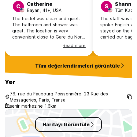
Catherine
Shanna
C
S
Bayan, 41+, USA
Tüm Kadın
The hostel was clean and quiet.
The staff was so 
The bathroom and shower was
spoke English ve
great. The location is very
stayed on the 6th
convenient close to Gare du Nord
carried our bags 
and metro stop (that was closed).
us due to no ele
Read more
It is about 30 mins walk from Notre
starting and endi
Dame. Check in staff were very
hot chocolate fr
friendly and helpful. Check out
free. Overall, the hotel was small,
Tüm değerlendirmeleri görüntüle
staff were a bit unfriendly. The
but safe, clean a
rooms are a bit old. Overall great
It was perfect fo
stay and would recommend for
Paris!
Yer
families on a budget. I stayed
(single mom) with two teenaged
78, rue du Faubourg Poissonnière, 23 Rue des
boys. Worked well for us.
Messageries, Paris, Fransa
şehir merkezine 1.6km
Haritayı Görüntüle