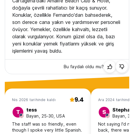
Cartagena'daki Amalife Beach Club & Hotel,
doğayla çevrili rahatlatıcı bir kaçış sunuyor.
Konuklar, özellikle Fernando'dan bahsederek,
son derece cana yakın ve yardımsever personeli
övüyor. Yemekler, özellikle kahvaltı, lezzetli
olarak vurgulanıyor. Konum güzel olsa da, bazı
yeni konuklar yemek fiyatlarını yüksek ve giriş
işlemlerini yavaş buldu.
Bu faydalı oldu mu?
9.4
Nis 2026 tarihinde kaldı
Ara 2024 tarihinde 
tess
Stephan
T
S
Bayan, 25-30, USA
Bayan, 31
The staff was so friendly, even
Not saying I'd n
though I spoke very little Spanish.
back, there was j