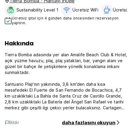
Tierra Bomba · Haritayı incele
Sustainability Level 1
Ücretsiz WiFi
Ücretsiz K
Ücretsiz iptal için 4 günden daha öncesinden rezervasyon
yaptırın.
Hakkında
Tierra Bomba adasında yer alan Amalife Beach Club & Hotel,
açık yüzme havuzu, plaj, plaj yatakları, bar, yangın alanı ve
güzel bir bahçe ile yetişkinlere yönelik konaklama imkanı
sunmaktadır.
Santuario Plajı'nın yakınında, 3,8 km'den daha kısa
mesafedeki El Fuerte de San Fernando de Bocachica, 4,7
km uzaklıktaki La Bahía de Santa Cruz de Castillo Grande,
2,8 km uzaklıktaki La Batería del Ángel San Rafael ve tarihi
merkez gibi çeşitli ilgi çekici yerler bulacaksınız. Cartagena
diğerlerinin yanı sıra sadece 4 km uzaklıktadır.
daha fazlasını okuyun
Bildir
Kahvaltı Amerikan tarzıdır ve tipik Japon ve Tayland
yemekleri konusunda uzmanlaşmış, alakart yemekler sunan