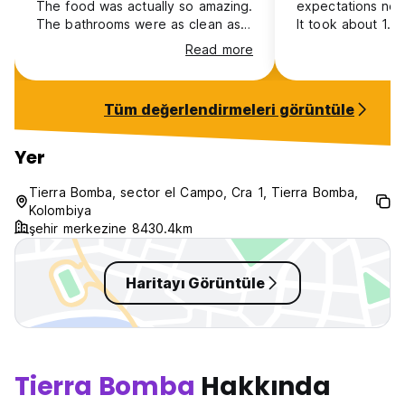
The food was actually so amazing.
expectations not 
The bathrooms were as clean as
It took about 1.5
they could be for being basically
checked in. There
Read more
outside.
do, even for a co
spending one nigh
about 180$/night 
Tüm değerlendirmeleri görüntüle
person ensuite" an
small queen room
okay, and a "pull
Yer
was just a tiny ve
Probably wouldn't
Tierra Bomba, sector el Campo, Cra 1, Tierra Bomba,
I think it's a love
Kolombiya
destination for t
şehir merkezine 8430.4km
staff was nice.
Haritayı Görüntüle
Tierra Bomba
Hakkında