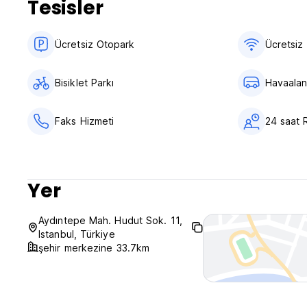
Tesisler
Petra Hotel - Terms & Conditions:
Ücretsiz Otopark
Ücretsiz 
Cancellation policy: 72 hours before arrival. In case of a l
stay.
Bisiklet Parkı
Havaalani
"We require your CVV code in order to confirm the booking.
Check in from 14:00 to 24:00 .
Faks Hizmeti
24 saat 
Check out before 12:30 .
Payment upon arrival by cash, credit & debit cards.
This property may pre-authorize your card before arrival.
Yer
Taxes included
Breakfast not included.
Aydıntepe Mah. Hudut Sok. 11,
Istanbul, Türkiye
General:
şehir merkezine 33.7km
24 hour Reception.
No curfew.