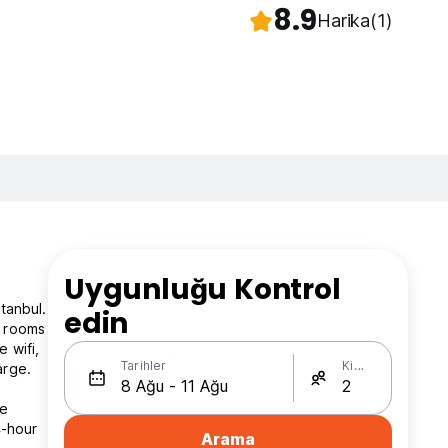
8.9
Harika
(1)
Uygunluğu Kontrol
tanbul.
edin
f rooms
 wifi,
Tarihler
Kişi Sayısı
arge.
he
4-hour
Arama