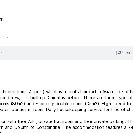
km
ırın.
r
Bildir
ternational Airport) which is a central airport in Asian side of Is
brand new, it is built up 3 months before. There are three type o
 rooms (80m2) and Economy double rooms (35m2). High speed free
ter facilities in room. Daily housekeeping service for free of ch
on with free WiFi, private bathroom and free private parking. T
tern and Column of Constantine. The accommodation features a 2