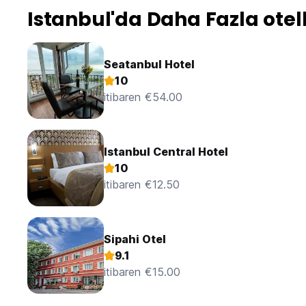
Istanbul'da Daha Fazla otel
Seatanbul Hotel
10
itibaren €54.00
Istanbul Central Hotel
10
itibaren €12.50
Sipahi Otel
9.1
itibaren €15.00