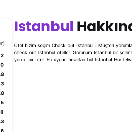
Istanbul
Hakkın
r)
Otel bizim seçim Check out Istanbul . Müşteri yorumla
check out Istanbul oteller. Görünüm Istanbul bir şehir ha
.2
yerde bir otel. En uygun fırsatları bul Istanbul Hoste
.0
.8
.3
.8
.5
.6
.3
.6