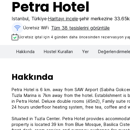
Petra Hotel
Istanbul
,
Türkiye
Haritayı incele
şehir merkezine 33.65
Tüm 38 tesislerini görüntüle
Ücretsiz WiFi
Ücretsiz iptal için 4 günden daha öncesinden rezervasyon yapt
Hakkında
Hostel Kuralları
Yer
Değerlendirmele
Hakkında
Petra Hotel is 6 km. away from SAW Airport (Sabiha Gokcen In
Tuzla Marina is 7km away from the hotel. Establishment is 
in Petra Hotel. Deluxe double rooms (45m2), Family suite
24 hours underfloor heating system, free tea, coffee and wa
Situated in Tuzla Center. Petra Hotel provides accommodati
property is located 39 km from Blue Mosque, Basilica Cis