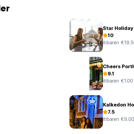
ler
Star Holiday
10
itibaren €19.
Cheers Port
9.1
itibaren €1.00
Kalkedon Ho
7.5
itibaren €9.0