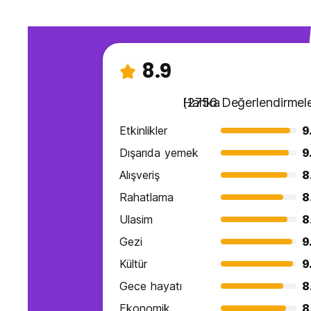
8.9
Harika
(2756 Değerlendirmele
Etkinlikler
9
Dışarıda yemek
9
Alışveriş
8
Rahatlama
8
Ulasim
8
Gezi
9
Kültür
9
Gece hayatı
8
Ekonomik
8