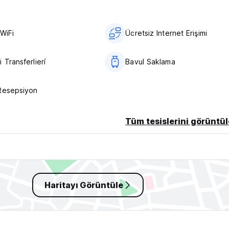
WiFi
Ücretsiz Internet Erişimi
ate cancellation or No Show, you will be charged the first night of
 Transferlierí
Bavul Saklama
 If you do not provide the code, we will cancel your reservatio
Resepsiyon
Tüm tesislerini görüntül
Haritayı Görüntüle