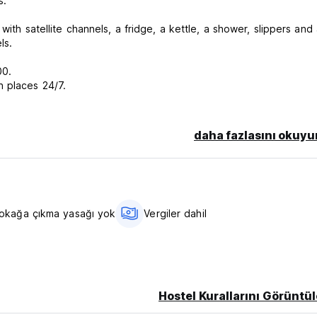
s.
with satellite channels, a fridge, a kettle, a shower, slippers and
ls.
:00.
 places 24/7.
daha fazlasını okuyu
okağa çıkma yasağı yok
Vergiler dahil
Hostel Kurallarını Görüntül