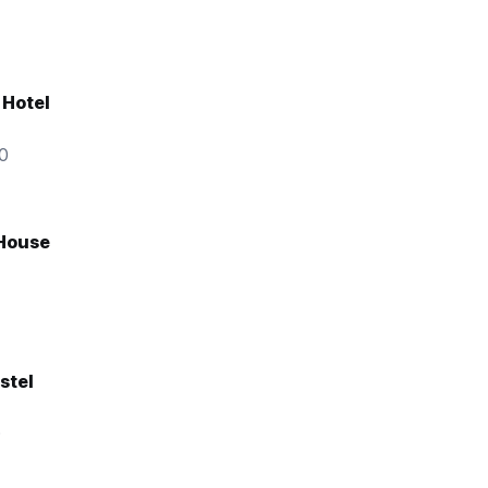
 Hotel
50
House
stel
0