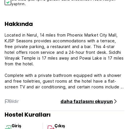
yaptırın.
Hakkında
Located in Nerul, 14 miles from Phoenix Market City Mall,
KJSP Seasons provides accommodations with a terrace,
free private parking, a restaurant and a bar. This 4-star
hotel offers room service and a 24-hour front desk. Siddhi
Vinayak Temple is 17 miles away and Powai Lake is 17 miles
from the hotel.
Complete with a private bathroom equipped with a shower
and free toiletries, guest rooms at the hotel have a flat-
screen TV and air conditioning, and certain rooms include a
seating area. All guest rooms will provide guests with a
closet and an electric tea pot.
daha fazlasını okuyun
Bildir
Dadar Train Station is 17 miles from KJSP Seasons.
Hostel Kuralları
The nearest airport is Chhatrapati Shivaji International
Mumbai Airport, 14 miles from the hotel.
Giriş
Çıkış