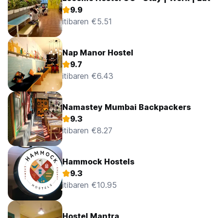
9.9
itibaren €5.51
Nap Manor Hostel
9.7
itibaren €6.43
Namastey Mumbai Backpackers
9.3
itibaren €8.27
Hammock Hostels
9.3
itibaren €10.95
Hostel Mantra