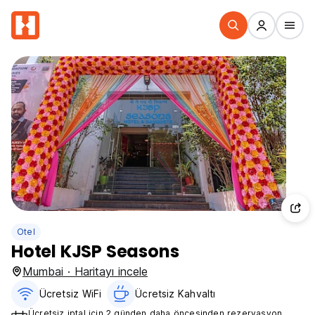
Otel
Hotel KJSP Seasons
Mumbai · Haritayı incele
Ücretsiz WiFi
Ücretsiz Kahvaltı‎
Ücretsiz iptal için 2 günden daha öncesinden rezervasyon