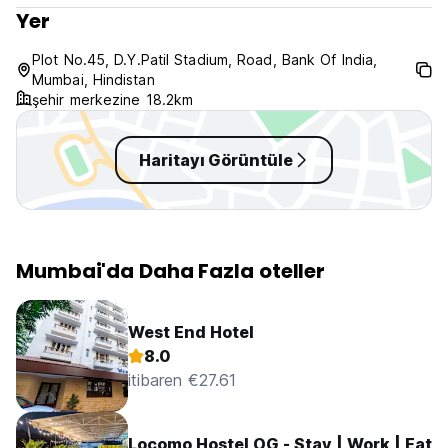
Yer
Plot No.45, D.Y.Patil Stadium, Road, Bank Of India,
Mumbai, Hindistan
şehir merkezine 18.2km
Haritayı Görüntüle
Mumbai'da Daha Fazla oteller
West End Hotel
8.0
itibaren €27.61
Locomo Hostel OG - Stay | Work | Eat