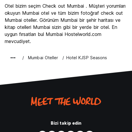
Gezi
7.3
Otel bizim seçim Check out Mumbai . Müşteri yorumları
Kültür
7.7
okuyun Mumbai otel ve tüm bizim fotoğraf check out
Gece hayatı
Mumbai oteller. Görünüm Mumbai bir şehir haritası ve
6.9
kitap otelleri Mumbai sizin gibi bir yerde bir otel. En
Ekonomik
6.8
uygun fırsatları bul Mumbai Hostelworld.com
mevcudiyet.
Mumbai Oteller
Hotel KJSP Seasons
Bizi takip edin