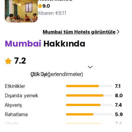
9.0
itibaren €6.11
Mumbai tüm Hotels görüntüle
Mumbai
Hakkında
7.2
Çok iyi
(67 Değerlendirmeler)
Etkinlikler
7.1
Dışarıda yemek
8.0
Alışveriş
7.4
Rahatlama
5.9
Ulasim
7.4