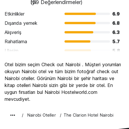
İyi
(59 Değerlendirmeler)
Etkinlikler
6.9
Dışarıda yemek
6.8
Alışveriş
6.3
Rahatlama
5.7
Ulasim
5.8
Gezi
6.4
Otel bizim seçim Check out Nairobi . Müşteri yorumları
Kültür
6.8
okuyun Nairobi otel ve tüm bizim fotoğraf check out
Gece hayatı
Nairobi oteller. Görünüm Nairobi bir şehir haritası ve
5.7
kitap otelleri Nairobi sizin gibi bir yerde bir otel. En
Ekonomik
6.1
uygun fırsatları bul Nairobi Hostelworld.com
mevcudiyet.
Nairobi Oteller
The Clarion Hotel Nairobi