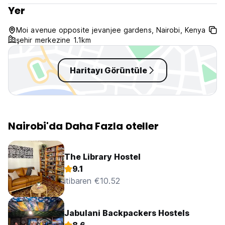
Yer
Moi avenue opposite jevanjee gardens, Nairobi, Kenya
şehir merkezine 1.1km
Haritayı Görüntüle
Nairobi'da Daha Fazla oteller
The Library Hostel
9.1
itibaren €10.52
Jabulani Backpackers Hostels