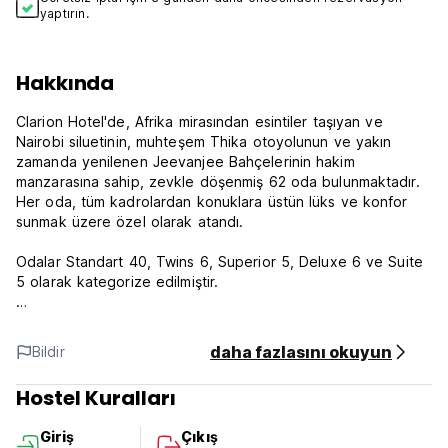
yaptırın.
Hakkında
Clarion Hotel'de, Afrika mirasından esintiler taşıyan ve
Nairobi siluetinin, muhteşem Thika otoyolunun ve yakın
zamanda yenilenen Jeevanjee Bahçelerinin hakim
manzarasına sahip, zevkle döşenmiş 62 oda bulunmaktadır.
Her oda, tüm kadrolardan konuklara üstün lüks ve konfor
sunmak üzere özel olarak atandı.
Odalar Standart 40, Twins 6, Superior 5, Deluxe 6 ve Suite
5 olarak kategorize edilmiştir.
Odalar internete kablo ve Wi-Fi bağlantı noktaları aracılığıyla
bağlanıyor ve bu da tüm tesisi bir erişim noktası haline
daha fazlasını okuyun
Bildir
getiriyor. Daha fazla ayrıntı istiyorsanız ücret listemizi isteyin.
Hostel Kuralları
Çalışma Saatleri: Günlük, 7/24, oda kartıyla
Giriş
Çıkış