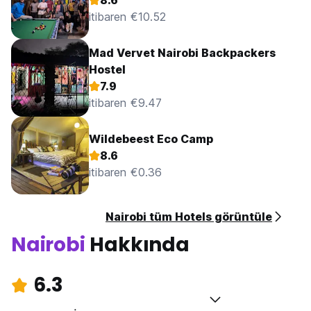
8.6
itibaren €10.52
Mad Vervet Nairobi Backpackers
Hostel
7.9
itibaren €9.47
Wildebeest Eco Camp
8.6
itibaren €0.36
Nairobi tüm Hotels görüntüle
Nairobi
Hakkında
6.3