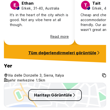
Ethan
Tait
E
T
Erkek, 31-40, Australia
Erkek, 41+
It's in the heart of the city which is
Cheap and cheer
good. Not any vibe here at all
accommodation. 
though.
friendly. Our air-
wasn't great and f
working effectively.
Read more
accommodation ha
location, however
the noise from al
Tüm değerlendirmeleri görüntüle
and night as ther
and cafes nearby
Yer
Via delle Donzelle 3, Siena, Italya
şehir merkezine 1.5km
Haritayı Görüntüle