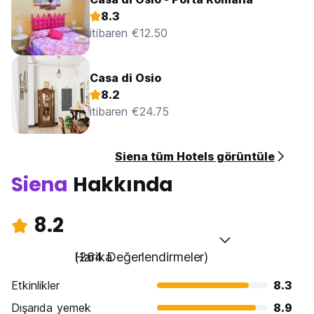
8.3
itibaren €12.50
Casa di Osio
8.2
itibaren €24.75
Siena tüm Hotels görüntüle
Siena
Hakkında
8.2
Harika
(264 Değerlendirmeler)
Etkinlikler
8.3
Dışarıda yemek
8.9