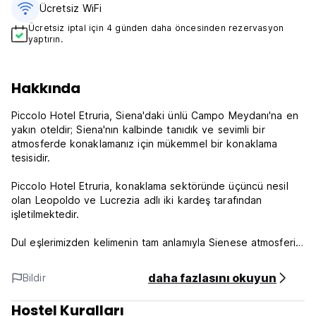
Ücretsiz WiFi
Ücretsiz iptal için 4 günden daha öncesinden rezervasyon
yaptırın.
Hakkında
Piccolo Hotel Etruria, Siena'daki ünlü Campo Meydanı'na en
yakın oteldir; Siena'nın kalbinde tanıdık ve sevimli bir
atmosferde konaklamanız için mükemmel bir konaklama
tesisidir.
Piccolo Hotel Etruria, konaklama sektöründe üçüncü nesil
olan Leopoldo ve Lucrezia adlı iki kardeş tarafından
işletilmektedir.
Dul eşlerimizden kelimenin tam anlamıyla Sienese atmosferini
ve şehrin kokusunu soluyabilirsiniz.
daha fazlasını okuyun
Bildir
Hizmet:
Klima (Haziran - Ekim )
Hostel Kuralları
Telefon