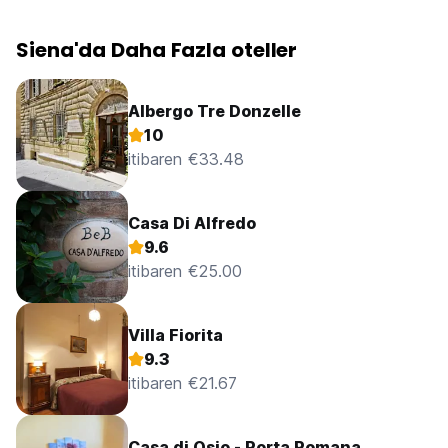
Siena'da Daha Fazla oteller
Albergo Tre Donzelle
10
itibaren €33.48
Casa Di Alfredo
9.6
itibaren €25.00
Villa Fiorita
9.3
itibaren €21.67
Casa di Osio - Porta Romana