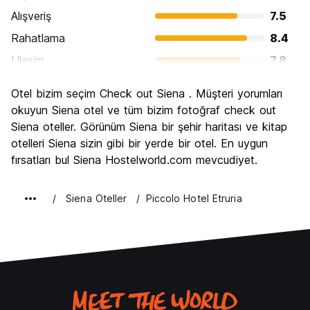
Alışveriş
7.5
Rahatlama
8.4
Ulasim
7.8
Gezi
9.0
Otel bizim seçim Check out Siena . Müşteri yorumları
Kültür
9.3
okuyun Siena otel ve tüm bizim fotoğraf check out
Gece hayatı
Siena oteller. Görünüm Siena bir şehir haritası ve kitap
6.6
otelleri Siena sizin gibi bir yerde bir otel. En uygun
Ekonomik
7.8
fırsatları bul Siena Hostelworld.com mevcudiyet.
Siena Oteller
Piccolo Hotel Etruria