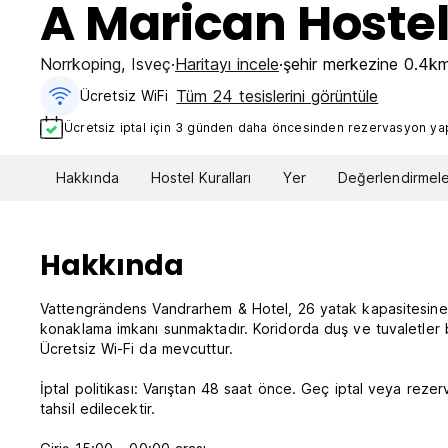
A Marican Hostel
Norrkoping
,
Isveç
Haritayı incele
şehir merkezine 0.4k
Tüm 24 tesislerini görüntüle
Ücretsiz WiFi
Ücretsiz iptal için 3 günden daha öncesinden rezervasyon yapt
Hakkında
Hostel Kuralları
Yer
Değerlendirmele
Hakkında
Vattengrändens Vandrarhem & Hotel, 26 yatak kapasitesine 
konaklama imkanı sunmaktadır. Koridorda duş ve tuvaletler 
Ücretsiz Wi-Fi da mevcuttur.
İptal politikası: Varıştan 48 saat önce. Geç iptal veya rez
tahsil edilecektir.