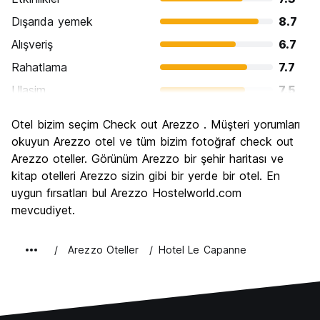
Dışarıda yemek
8.7
Alışveriş
6.7
Rahatlama
7.7
Ulasim
7.5
Gezi
7.8
Otel bizim seçim Check out Arezzo . Müşteri yorumları
Kültür
8.8
okuyun Arezzo otel ve tüm bizim fotoğraf check out
Gece hayatı
Arezzo oteller. Görünüm Arezzo bir şehir haritası ve
7.3
kitap otelleri Arezzo sizin gibi bir yerde bir otel. En
Ekonomik
7.0
uygun fırsatları bul Arezzo Hostelworld.com
mevcudiyet.
Arezzo Oteller
Hotel Le Capanne