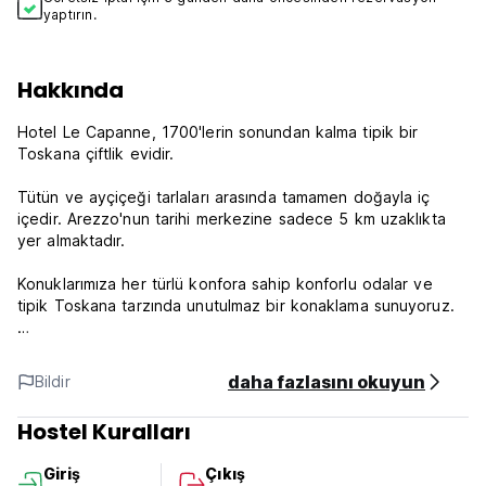
yaptırın.
Hakkında
Hotel Le Capanne, 1700'lerin sonundan kalma tipik bir
Toskana çiftlik evidir.
Tütün ve ayçiçeği tarlaları arasında tamamen doğayla iç
içedir. Arezzo'nun tarihi merkezine sadece 5 km uzaklıkta
yer almaktadır.
Konuklarımıza her türlü konfora sahip konforlu odalar ve
tipik Toskana tarzında unutulmaz bir konaklama sunuyoruz.
Otelin içindeki restoran, yeniden ziyaret edilen tipik
Toskana mutfağı ve bazı yerel ürünlerin yanı sıra ulusal ve
daha fazlasını okuyun
Bildir
uluslararası ürünlerle sizi memnun edecektir.
Hostel Kuralları
Lütfen aklınızda bulundurun:
Giriş
Çıkış
İptal politikası: Varıştan 48 saat önce. Geç iptal veya