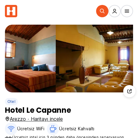
Otel
Hotel Le Capanne
Arezzo · Haritayı incele
Ücretsiz WiFi
Ücretsiz Kahvaltı‎
Ücretsiz iptal için 3 günden daha öncesinden rezervasyon