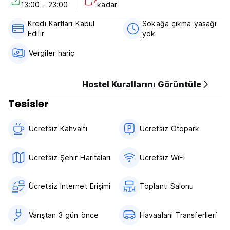
13:00 - 23:00
kadar
Rezervasyonun Kullanılmaması durumunda konaklamanızın ilk
gecesinin ücreti tahsil edilecektir.
Kredi Kartları Kabul
Sokağa çıkma yasağı
Edilir
yok
13:00-23:00 saatleri arasında check-in yapın.
Saat 10:00'dan önce check-out yapın.
Vergiler hariç
Varışta nakit ve kredi kartıyla ödeme.
Vergiler dahil.
Hostel Kurallarını Görüntüle
Kahvaltı dahil.
Sokağa çıkma yasağı yok.
Tesisler
Evcil hayvanlara izin verilir (ücrete tabidir). (Auto-translated
Ücretsiz Kahvaltı‎
Ücretsiz Otopark
from original language)
Ücretsiz Şehir Haritaları
Ücretsiz WiFi
Ücretsiz Internet Erişimi
Toplantı Salonu
Varıştan 3 gün önce
Havaalani Transferlierí