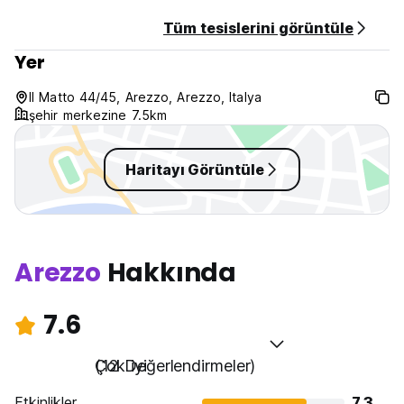
Tüm tesislerini görüntüle
Yer
Il Matto 44/45, Arezzo, Arezzo, Italya
şehir merkezine 7.5km
Haritayı Görüntüle
Arezzo
Hakkında
7.6
Çok iyi
(12 Değerlendirmeler)
Etkinlikler
7.3