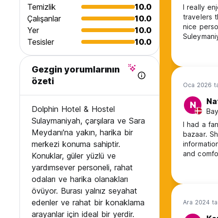
Temizlik
10.0
I really e
travelers 
Çalışanlar
10.0
nice perso
Yer
10.0
Suleymani
Tesisler
10.0
Gezgin yorumlarının
özeti
Oca 2026 ta
Na
N
Dolphin Hotel & Hostel
Bay
Sulaymaniyah, çarşılara ve Sara
I had a fa
Meydanı'na yakın, harika bir
bazaar. Sh
merkezi konuma sahiptir.
informatio
and comfor
Konuklar, güler yüzlü ve
enough!
yardımsever personeli, rahat
odaları ve harika olanakları
övüyor. Burası yalnız seyahat
edenler ve rahat bir konaklama
Ara 2024 ta
arayanlar için ideal bir yerdir.