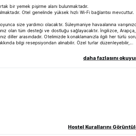
rtak bir yemek pişirme alanı bulunmaktadır.
maktadır. Otel genelinde yüksek hızlı Wi-Fi bağlantısı mevcuttur.
oyunca size yardımcı olacaktır. Süleymaniye havaalanına varışınız
ınız olan tüm desteği ve dostluğu sağlayacaktır. İngilizce, Arapça,
z diller arasındadır. Otelimizde konaklamanızla ilgili her türlü sor
kında bilgi resepsiyondan alınabilir. Özel turlar düzenleyebilir,
uşabilecek her türlü soruna yardımcı olabiliriz. (Auto-translated f
daha fazlasını okuyu
Hostel Kurallarını Görüntül