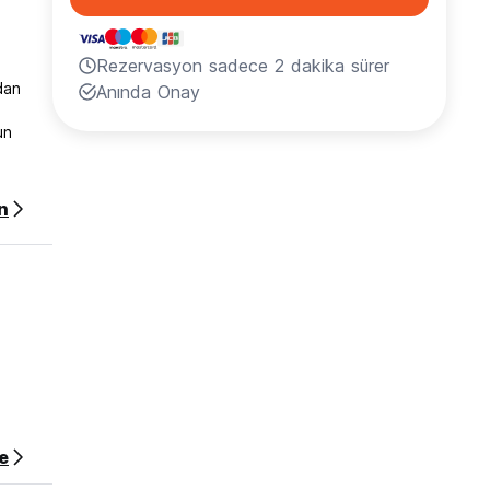
Rezervasyon sadece 2 dakika sürer
dan
Anında Onay
un
rom
n
e