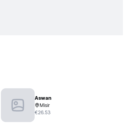
Aswan
Misir
€26.53