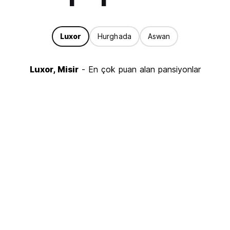
Luxor
Hurghada
Aswan
Luxor, Misir
- En çok puan alan pansiyonlar