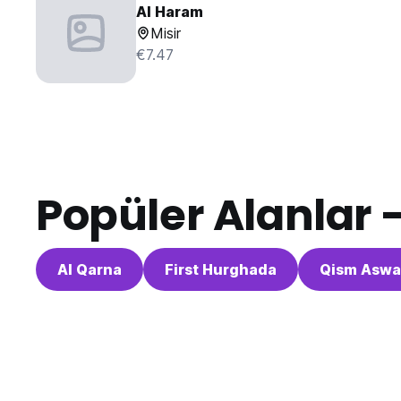
Al Haram
Misir
€7.47
Popüler Alanlar 
Al Qarna
First Hurghada
Qism Asw