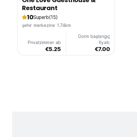
One Love Guesthouse &
Restaurant
10
Superb
(15)
şehir merkezine 1.74km
Dorm başlangıç
Privatzimmer ab
fiyatı:
€5.25
€7.00