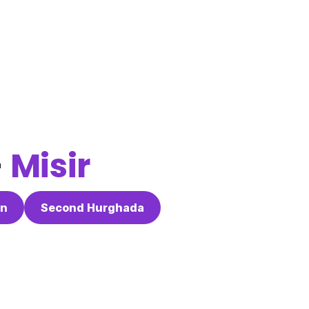
-
Misir
an
Second Hurghada